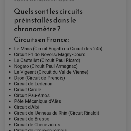
Quels sont les circuits
préinstallés dans le
chronomètre ?
Circuits en France :
Le Mans (Circuit Bugatti ou Circuit des 24h)
Circuit F1 de Nevers/Magny-Cours
Le Castellet (Circuit Paul Ricard)
PARTIE CYCLE QUAD
Nogaro (Circuit Paul Armagnac)
AMORTISSEURS QUAD / SSV
Le Vigeant (Circuit du Val de Vienne)
BIELLETTES DE DIRECTION
CÂBLE ACCÉLÉRATEUR / EMBRAYAGE / STARTER
Dijon (Circuit de Prenois)
COLONNE DE DIRECTION QUAD
Circuit de Ledenon
KIT RECONDITIONNEMENT TRIANGLE
Circuit Carole
LEVIER DE FREIN ET D'EMBRAYAGE
ROTULE DE DIRECTION
Circuit Pau-Arnos
ÉCHAPPEMENT CROSS ENDURO
ROTULE DE TRIANGLE
Pôle Mécanique d’Alès
SÉLECTEUR DE VITESSE
ACCESSOIRES ÉCHAPPEMENT
Circuit d’Albi
ÉCHAPPEMENT & SILENCIEUX AKRAPOVIC
ÉCHAPPEMENT & SILENCIEUX FMF
Circuit de l’Anneau du Rhin (Circuit Rinaldi)
PIÈCE MOTEUR
PIÈCES MOTEUR QUAD
ÉCHAPPEMENT & SILENCIEUX PRO CIRCUIT
Circuit de Bresse
BOUCHON D'HUILE
ARBRE A CAMES QAUD
Circuit de Chenevières
COURROIE DE DISTRIBUTION
COURROIE DE TRANSMISSION
PARTIE CYCLE
COUVERCLE + PLATEAU PRESSION
Circuit de Croix-enTernois
EMBRAYAGE QUAD