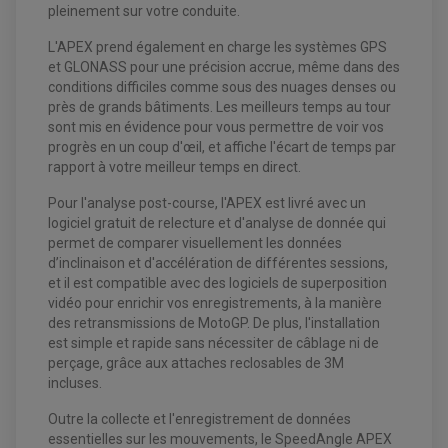
pleinement sur votre conduite.
L'APEX prend également en charge les systèmes GPS
et GLONASS pour une précision accrue, même dans des
conditions difficiles comme sous des nuages denses ou
près de grands bâtiments. Les meilleurs temps au tour
sont mis en évidence pour vous permettre de voir vos
progrès en un coup d'œil, et affiche l'écart de temps par
rapport à votre meilleur temps en direct.
Pour l'analyse post-course, l'APEX est livré avec un
logiciel gratuit de relecture et d'analyse de donnée qui
EQUIPEMENT ELECTRIQUE QUAD / SSV
permet de comparer visuellement les données
ACCESSOIRES ELECTRIQUE QUAD / SSV
d’inclinaison et d'accélération de différentes sessions,
BOITIER CDI QUAD ET SSV
et il est compatible avec des logiciels de superposition
CHARGEUR DE BATTERIE QUAD / SSV
vidéo pour enrichir vos enregistrements, à la manière
COMPTEUR QUAD / SSV
CONTACTEUR A CLÉ QUAD
des retransmissions de MotoGP. De plus, l'installation
DÉMARREUR
est simple et rapide sans nécessiter de câblage ni de
ECLAIRAGE LED / HALOGÈNE
perçage, grâce aux attaches reclosables de 3M
STATOR ET REDRESSEUR / REGULATEUR
VENTILATEUR DE RADIATEUR
incluses.
Outre la collecte et l'enregistrement de données
EQUIPEMENT FREINAGE QUAD / SSV
essentielles sur les mouvements, le SpeedAngle APEX
PNEUMATIQUE
DISQUE DE FREIN QUAD / SSV