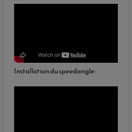
Installation du speedangle :
ACCESSOIRES QUAD
ACCESSOIRES ANODISES POUR QUAD
BOUCHON DE RÉSERVOIR QUAD
GUIDON QUAD
KIT DÉCO QUAD / SSV
KIT POIGNÉE DE GAZ QUAD
POIGNÉE QUAD
PROTÈGE-MAINS