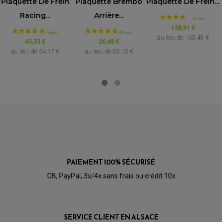
/5
Sticker Street Moto
Plaquette De Frein
Plaquette Brembo
VOIR L'ATTESTATION
Pièce...
Racing...
Arrière...
Basé sur 2 avis
Avis soumis à un contrôle
0,20 €
43,33 €
26,48 €
au lieu de
54,17 €
au lieu de
33,10 €
Lahouari B.
Publié le 14/05/2026 à 20:32
(Date de commande : 02/05/2026)
Super outil !
GREGOIRE L.
Publié le 06/02/2026 à 12:18
(Date de commande : 23/01/2026)
Top, dommage que l'on ne puisse pas passer les anciens
modèles au Français.
PAIEMENT 100% SÉCURISÉ
CB, PayPal, 3x/4x sans frais ou crédit 10x
Coque De Protection En Silicone SpeedAngle Apex
SERVICE CLIENT EN ALSACE