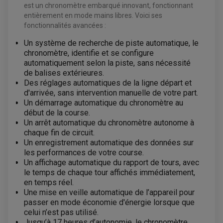
est un chronomètre embarqué innovant, fonctionnant
KIT DURITE DE FREIN QUAD
MOUSSE
KIT REPARATION MAÎTRE CYLINDRE QUAD / SSV
CHAMBRE À AIR
entièrement en mode mains libres. Voici ses
PLAQUETTES DE FREIN QUAD / SSV
fonctionnalités avancées :
EQUIPEMENT FREINAGE MOTO CROSS ET
Un système de recherche de piste automatique, le
HUILE ET PRODUIT D'ENTRETIEN QUAD
FREINAGE
ENDURO
chronomètre, identifie et se configure
HUILE POUR QUAD
ACCESSOIRE + VISSERIE FREINAGE
ACCESSOIRES FREINAGE
PRODUIT D'ENTRETIEN QUAD
automatiquement selon la piste, sans nécessité
DISQUE DE FREIN
DISQUE DE FREIN AVANT
de balises extérieures.
PLAQUETTE DE FREIN
DISQUE DE FREIN ARRIÈRE
KIT DURITE DE FREIN
PLAQUETTE DE FREIN
Des réglages automatiques de la ligne départ et
JANTES / ACCESSOIRES QUAD ET SSV
KIT DURITE D'EMBRAYAGE MOTO
KIT RÉPARATION PÉDALE DE FREIN
d'arrivée, sans intervention manuelle de votre part.
KIT RÉPARATION ÉTRIER DE FREIN
CHAÎNE A NEIGE QUAD-SSV
KIT RÉPARATION MAÎTRE CYLINDRE
Un démarrage automatique du chronomètre au
KIT RÉPARATION MAÎTRE CYLINDRE
CHAÎNES A NEIGE
KIT RÉPARATION ÉTRIER DE FREIN
PRODUIT ENTRETIEN
MAÎTRE CYLINDRE
CHAMBRE A AIR QUAD ET SSV
début de la course.
FILTRE A AIR
CLOUS / CRAMPON VISSABLE
Un arrêt automatique du chronomètre autonome à
FILTRE A HUILE
ÉLARGISSEURES DE VOIES QUAD
ROULEMENT MOTO CROSS ET ENDURO
BOUGIE SCOOTER
chaque fin de circuit.
HUILE ET PRODUIT D'ENTRETIEN
JANTES QUAD ET SSV
ROULEMENT DE ROUE AVANT
PRODUIT D'ENTRETIEN
Un enregistrement automatique des données sur
HUILE MOTEUR
ROULEMENT DE ROUE ARRIÈRE
FILTRE A AIR K&N
PRODUIT D'ENTRETIEN
ROULEMENT D'AMORTISSEUR
les performances de votre course.
ROULEMENT BIELLETTES
Un affichage automatique du rapport de tours, avec
ROULEMENT COLONNE DE DIRECTION
HUILE ET LUBRIFIANTS SCOOTER
le temps de chaque tour affichés immédiatement,
PARTIE CYCLE
ROULEMENT BRAS OSCILLANT
HUILE SCOOTER
en temps réel.
ARAIGNÉE / SUPPORT CARÉNAGE
PRODUIT D'ENTRETIEN SCOOTER
BULLE / PARE-BRISE
Une mise en veille automatique de l’appareil pour
CÂBLE ACCÉLÉRATEUR
passer en mode économie d'énergie lorsque que
CABLE D'EMBRAYAGE
PARTIE CYCLE
celui n’est pas utilisé.
KIT RABAISSEMENT MOTO
BULLE / PARE-BRISE
KIT STREET BIKE
Jusqu’à 17 heures d’autonomie, le chronomètre