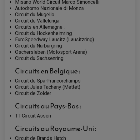
Misano World Circuit Marco Simoncelli
ACCESSOIRE SCOOTER YAMAHA
ROULEMENT DE DIRECTION
Autodromo Nazionale di Monza
Circuit du Mugello
TRANSMISSION
Circuit de Vallelunga
AMORTISSEUR DE COUPLE
Circuits en Allemagne :
EMBRAYAGE MOTO
Circuit du Hockenheimring
KIT CHAÎNE MOTO
EuroSpeedway Lausitz (Lausitzring)
Circuit du Nürbürgring
Oschersleben (Motosport Arena)
Circuit du Sachsenring
Circuits en Belgique :
Circuit de Spa-Francorchamps
Circuit Jules Tacheny (Mettet)
Circuit de Zolder
Circuits au Pays-Bas :
TT Circuit Assen
Circuits au Royaume-Uni :
Circuit de Brands Hatch