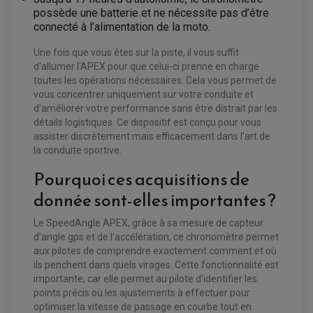
LEVIER DE FREIN
LEVIER DE FREIN
possède une batterie et ne nécessite pas d’être
RÉTROVISEUR TYPE ORIGINE
LEVIER D'EMBRAYAGE
connecté à l’alimentation de la moto.
OPTIQUE TYPE ORIGINE
PÉDALE DE FREIN
PIÈCE MOTEUR
REPOSE PIED TYPE ORIGINE
Une fois que vous êtes sur la piste, il vous suffit
RETROVISEUR MOTO TYPE ORIGINE
GALET DE VARIATEUR
d'allumer l'APEX pour que celui-ci prenne en charge
SÉLECTEUR DE VITESSE
COURROIE
toutes les opérations nécessaires. Cela vous permet de
VARIATEUR SCOOTER
POMPE A ESSENCE
vous concentrer uniquement sur votre conduite et
d'améliorer votre performance sans être distrait par les
détails logistiques. Ce dispositif est conçu pour vous
assister discrètement mais efficacement dans l'art de
la conduite sportive.
Pourquoi ces acquisitions de
donnée sont-elles importantes ?
Le SpeedAngle APEX, grâce à sa mesure de capteur
d’angle gps et de l'accélération, ce chronomètre permet
aux pilotes de comprendre exactement comment et où
ils penchent dans quels virages. Cette fonctionnalité est
importante, car elle permet au pilote d’identifier les
points précis où les ajustements à effectuer pour
optimiser la vitesse de passage en courbe tout en