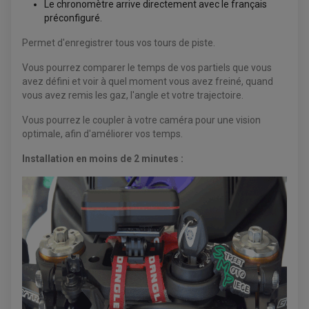
Le chronomètre arrive directement avec le français
HUILE MOTEUR
POIGNÉE
RETROVISEUR MOTO ADAPTABLE
BOUGIE NGK
préconfiguré.
POIGNÉE CHAUFFANTE
SUPPORT DE PLAQUE
ANTIPARASITE NGK
RÉTROVISEUR ADAPTABLE
FILTRE À HUILE
Permet d'enregistrer tous vos tours de piste.
FILTRE À AIR
ACCESSOIRES PILOTE
SUR FILTRE A AIR
BAGAGERIE SCOOTER
INTERCOM
COUVERCLE FILTRE A AIR
Vous pourrez comparer le temps de vos partiels que vous
SELLE CONFORT
CAMERA EMBARQUEE
avez défini et voir à quel moment vous avez freiné, quand
BAGAGERIE SOUPLE
vous avez remis les gaz, l'angle et votre trajectoire.
DOSSERET PASSAGER
SUPPORT TOP CASE
AMORTISSEUR / SUSPENSION
TOP CASE
Vous pourrez le coupler à votre caméra pour une vision
AMORTISSEUR DE DIRECTION
optimale, afin d'améliorer vos temps.
ANTIVOL-ALARME
Installation en moins de 2 minutes :
ALARME
ANTIVOL
SUPPORT ANTIVOL