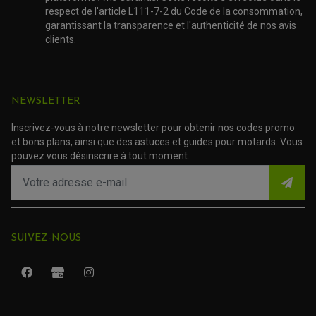
ACCESSOIRE MOTO BENELLI
SABOT DE PROTECTION
TRANSMISSION QUAD
respect de l'article L111-7-2 du Code de la consommation,
PROTECTION MOTEUR
ACCESSOIRE MOTO BMW
ARBRE DE ROUE QUAD
PROTECTION DE FOURCHE
garantissant la transparence et l'authenticité de nos avis
ACCESSOIRE MOTO DUCATI
CARDAN COMPLET
clients.
CARDAN DE PONT QUAD / SSV
ACCESSOIRE MOTO HONDA
CROISILLONS DE CARDAN
DÉCO MOTO CROSS ET ENDURO
ACCESSOIRE MOTO HUSQVARNA
KIT CHAÎNE QUAD
KIT DÉCO
ACCESSOIRE MOTO KAWASAKI
NOIX DE CARDAN QUAD / SSV
COUVRE RAYON
ROULETTES DE CHAÎNE
ACCESSOIRE MOTO KTM
SOUFFLET DE CARDANS
NEWSLETTER
ACCESSOIRE MOTO MV AGUSTA
ACCESSOIRE MOTO SUZUKI
Inscrivez-vous à notre newsletter pour obtenir nos codes promo
ACCESSOIRE MOTO TRIUMPH
et bons plans, ainsi que des astuces et guides pour motards. Vous
ACCESSOIRE MOTO YAMAHA
pouvez vous désinscrire à tout moment.
SUIVEZ-NOUS