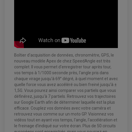
ECLAIRAGE MOTO
DURITE RADIATEUR
FEUX ADDITIONNELS
FREINAGE
KIT RECONDITIONNEMENT DEMARREUR
DISQUE DE FREIN AVANT
POMPE A ESSENCE
ACCESSOIRE + VISSERIE FREINAGE
REDRESSEUR / REGULATEUR
DISQUE DE FREIN ARRIERE
STATOR
PLAQUETTE DE FREIN AVANT
PLAQUETTE DE FREIN ARRIERE
MAÎTRE CYLINDRE
ENTRETIEN MOTO
ATELIER, PADDOCK, STAND
ANTIPARASITE NGK
BOUGIE NGK
Boîtier d'acquisition de données, chronomètre, GPS, le
FILTRE A AIR
FILTRE A HUILE
nouveau modèle Apex de chez SpeedAngle est très
FILTRE ET ACCESSOIRE ESSENCE
complet. Il vous permet d'enregistrer tour après tour,
OUTILLAGE
vos temps à 1/1000 seconde près, l'angle pris dans
PRODUIT D'ENTRETIEN
chaque virage jusqu'à 69° dégré, à quel moment et avec
quelle force vous avez accéléré ou bien freiné jusqu’à ±
1,5G. Vous pourez ainsi comparer vos partiels que vous
définérez, jusqu'à 7 partiels. Retrouvez vos trajectoires
sur Google Earth afin de déterminer laquelle est la plus
efficace. Couplez vos données avec votre caméra et
retrouvez vous comme sur un moto GP. Visionnez vos
vidéos tout en ayant vos temps, l'angle, l'accélération et
le freinage d'indiqué sur votre écran. Plus de 50 circuits
européens sont enregistrés, mais vous pourrez en