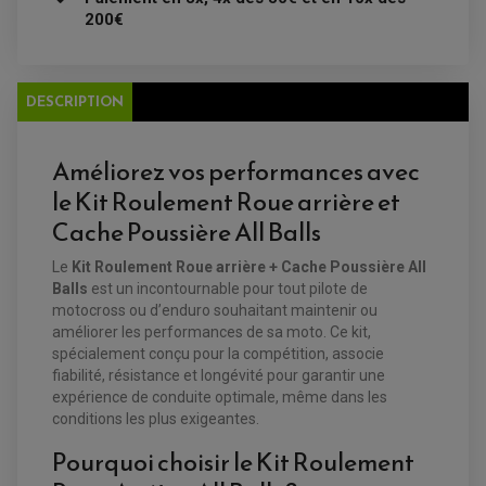
BATTERIE
CHARGEUR DE BATTERIE
POMPE À EAU BOYESEN
200€
CHARGEUR BATTERIE
REDRESSEUR / RÉGULATEUR
KIT RÉPARATION CARBU
CLIGNOTANT MOTO
ECLAIRAGE SCOOTER
KIT RÉPARATION POMPE A EAU
CLIGNOTANT TYPE ORIGINE
POMPE A ESSENCE
PIPE D'ADMISSION
DÉMARREUR
RADIATEUR
ECLAIRAGE MOTO
DURITE RADIATEUR
DESCRIPTION
FEUX ADDITIONNELS
FREINAGE
KIT RECONDITIONNEMENT DEMARREUR
DISQUE DE FREIN AVANT
POMPE A ESSENCE
ACCESSOIRE + VISSERIE FREINAGE
REDRESSEUR / REGULATEUR
Améliorez vos performances avec
DISQUE DE FREIN ARRIERE
STATOR
PLAQUETTE DE FREIN AVANT
le Kit Roulement Roue arrière et
PLAQUETTE DE FREIN ARRIERE
MAÎTRE CYLINDRE
ENTRETIEN MOTO
Cache Poussière All Balls
ATELIER, PADDOCK, STAND
ANTIPARASITE NGK
Le
Kit Roulement Roue arrière + Cache Poussière All
BOUGIE NGK
Balls
est un incontournable pour tout pilote de
FILTRE A AIR
FILTRE A HUILE
motocross ou d’enduro souhaitant maintenir ou
FILTRE ET ACCESSOIRE ESSENCE
améliorer les performances de sa moto. Ce kit,
OUTILLAGE
spécialement conçu pour la compétition, associe
PRODUIT D'ENTRETIEN
fiabilité, résistance et longévité pour garantir une
expérience de conduite optimale, même dans les
conditions les plus exigeantes.
Pourquoi choisir le Kit Roulement