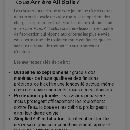
Roue Arrière All Balls ?
Les roulements de roue arrière jouent un rôle essentiel
dans la partie-cycle de votre moto. Ils supportent des
charges importantes tout en offrant une rotation fluide
et précise. Avec All Balls, vous bénéficiez d’une qualité
de fabrication qui répond aux critères les plus élevés,
vous permettant de rouler en toute confiance, que ce
soit sur un circuit de motocross ou un parcours
d’enduro.
Les avantages clés de ce kit :
EQUIPEMENT ELECTRIQUE QUAD / SSV
ACCESSOIRES ELECTRIQUE QUAD / SSV
Durabilité exceptionnelle
: grâce à des
BOITIER CDI QUAD ET SSV
matériaux de haute qualité et des finitions
CHARGEUR DE BATTERIE QUAD / SSV
COMPTEUR QUAD / SSV
précises, ce kit offre une longévité accrue, même
CONTACTEUR A CLÉ QUAD
dans des environnements boueux ou sablonneux.
DÉMARREUR
Protection optimale
: les caches poussière
ECLAIRAGE LED / HALOGÈNE
STATOR ET REDRESSEUR / REGULATEUR
inclus protègent efficacement les roulements
VENTILATEUR DE RADIATEUR
contre l’eau, la boue et les débris, prolongeant
ainsi leur durée de vie.
EQUIPEMENT FREINAGE QUAD / SSV
Simplicité d’installation
: le kit contient tout le
PNEUMATIQUE
DISQUE DE FREIN QUAD / SSV
nécessaire pour un reconditionnement rapide et
KIT DURITE DE FREIN QUAD
MOUSSE