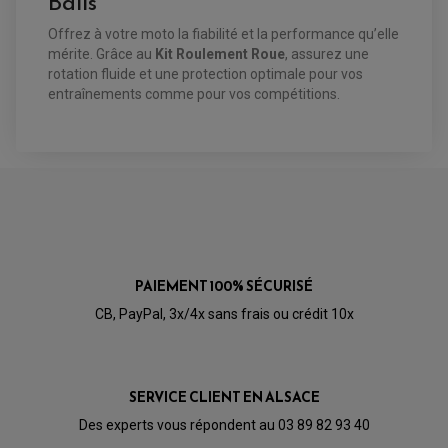
Balls
RÉTROVISEUR TYPE ORIGINE
LEVIER D'EMBRAYAGE
OPTIQUE TYPE ORIGINE
Offrez à votre moto la fiabilité et la performance qu’elle
PÉDALE DE FREIN
PIÈCE MOTEUR
REPOSE PIED TYPE ORIGINE
mérite. Grâce au
Kit Roulement Roue
, assurez une
RETROVISEUR MOTO TYPE ORIGINE
GALET DE VARIATEUR
rotation fluide et une protection optimale pour vos
SÉLECTEUR DE VITESSE
COURROIE
entraînements comme pour vos compétitions.
VARIATEUR SCOOTER
POMPE A ESSENCE
PAIEMENT 100% SÉCURISÉ
CB, PayPal, 3x/4x sans frais ou crédit 10x
SERVICE CLIENT EN ALSACE
Des experts vous répondent au 03 89 82 93 40