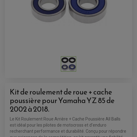
SUPPORT ANTIVOL
Kit de roulement de roue + cache
poussière pour Yamaha YZ 85 de
2002 à 2018.
Le Kit Roulement Roue Arrière + Cache Poussière All Balls
ACCESSOIRES QUAD
est idéal pour les pilotes de motocross et d’enduro
ACCESSOIRES ANODISES POUR QUAD
recherchant performance et durabilité. Conçu pour répondre
BOUCHON DE RÉSERVOIR QUAD