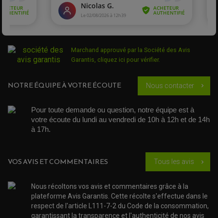
REPOSE PIEDS
POMPE A ESSENCE
POIGNÉE
PIPE D'ADMISSION
GUIDON CROSS ET ENDURO
OUTILLAGE ET ACCESSOIRES ATELIER
DEMI COCOTTE
QUAD
PNEUMATIQUE
ACCESSOIRE ATELIER QUAD
SUSPENSION
CHAMBRE A AIR
OUTILLAGE QUAD
Marchand approuvé par la Société des Avis
NOS MARQUES
JOINT SPY
Garantis,
cliquez ici pour vérifier
.
FOURCHE ET AMORTISSEUR
ACCESSOIRE SCOOTER APRILIA
PROTECTION MOTO
ACCESSOIRE SCOOTER BMW
COUVRE CARTER ET SLIDER
NOTRE ÉQUIPE À VOTRE ÉCOUTE
ACCESSOIRE SCOOTER GILERA
PATINS DE PROTECTION TOP BLOCK
Nous contacter
chevron_right
PATIN DE RECHANGE TOP BLOCK
ACCESSOIRE SCOOTER HONDA
PROTECTION RADIATEUR
ACCESSOIRE SCOOTER KYMCO
PROTECTION FOURCHE ET BRAS OSCILLANT
Pour toute demande ou question, notre équipe est à 
PROTECTION SILENCIEUX
ACCESSOIRE SCOOTER MBK
votre écoute du lundi au vendredi de 10h à 12h et de 14h 
PROTECTION LEVIER
ACCESSOIRE SCOOTER PEUGEOT
TAMPONS ALLOY ULTIMA
à 17h. 
ACCESSOIRE SCOOTER PIAGGIO
ACCESSOIRE SCOOTER SUZUKI
ROULEMENT MOTO
ACCESSOIRE SCOOTER VESPA
VOS AVIS ET COMMENTAIRES
ROULEMENT DE ROUE
Tous les avis
chevron_right
ACCESSOIRE SCOOTER YAMAHA
ROULEMENT DE DIRECTION
Nous récoltons vos avis et commentaires grâce à la
TRANSMISSION
plateforme Avis Garantis. Cette récolte s'effectue dans le
AMORTISSEUR DE COUPLE
respect de l'article L111-7-2 du Code de la consommation,
EMBRAYAGE MOTO
KIT CHAÎNE MOTO
garantissant la transparence et l'authenticité de nos avis