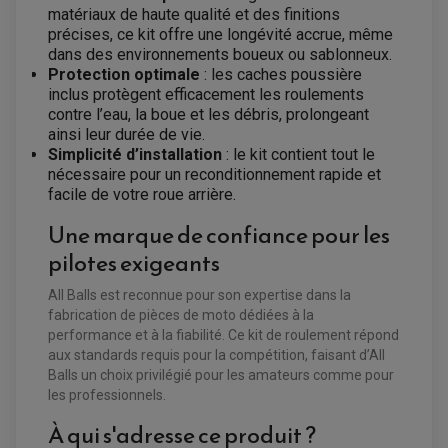
VENTILATEUR DE RADIATEUR
matériaux de haute qualité et des finitions
précises, ce kit offre une longévité accrue, même
dans des environnements boueux ou sablonneux.
EQUIPEMENT FREINAGE QUAD / SSV
PNEUMATIQUE
Protection optimale
: les caches poussière
DISQUE DE FREIN QUAD / SSV
KIT DURITE DE FREIN QUAD
MOUSSE
inclus protègent efficacement les roulements
KIT REPARATION MAÎTRE CYLINDRE QUAD / SSV
CHAMBRE À AIR
contre l’eau, la boue et les débris, prolongeant
PLAQUETTES DE FREIN QUAD / SSV
ainsi leur durée de vie.
EQUIPEMENT FREINAGE MOTO CROSS ET
Simplicité d’installation
: le kit contient tout le
HUILE ET PRODUIT D'ENTRETIEN QUAD
FREINAGE
ENDURO
nécessaire pour un reconditionnement rapide et
HUILE POUR QUAD
ACCESSOIRE + VISSERIE FREINAGE
facile de votre roue arrière.
ACCESSOIRES FREINAGE
PRODUIT D'ENTRETIEN QUAD
DISQUE DE FREIN
DISQUE DE FREIN AVANT
PLAQUETTE DE FREIN
DISQUE DE FREIN ARRIÈRE
Une marque de confiance pour les
KIT DURITE DE FREIN
PLAQUETTE DE FREIN
JANTES / ACCESSOIRES QUAD ET SSV
KIT DURITE D'EMBRAYAGE MOTO
pilotes exigeants
KIT RÉPARATION PÉDALE DE FREIN
KIT RÉPARATION ÉTRIER DE FREIN
CHAÎNE A NEIGE QUAD-SSV
KIT RÉPARATION MAÎTRE CYLINDRE
KIT RÉPARATION MAÎTRE CYLINDRE
CHAÎNES A NEIGE
KIT RÉPARATION ÉTRIER DE FREIN
PRODUIT ENTRETIEN
All Balls est reconnue pour son expertise dans la
MAÎTRE CYLINDRE
CHAMBRE A AIR QUAD ET SSV
FILTRE A AIR
CLOUS / CRAMPON VISSABLE
fabrication de pièces de moto dédiées à la
FILTRE A HUILE
ÉLARGISSEURES DE VOIES QUAD
ROULEMENT MOTO CROSS ET ENDURO
performance et à la fiabilité. Ce kit de roulement répond
BOUGIE SCOOTER
HUILE ET PRODUIT D'ENTRETIEN
JANTES QUAD ET SSV
ROULEMENT DE ROUE AVANT
aux standards requis pour la compétition, faisant d’All
PRODUIT D'ENTRETIEN
HUILE MOTEUR
ROULEMENT DE ROUE ARRIÈRE
FILTRE A AIR K&N
Balls un choix privilégié pour les amateurs comme pour
PRODUIT D'ENTRETIEN
ROULEMENT D'AMORTISSEUR
ROULEMENT BIELLETTES
les professionnels.
ROULEMENT COLONNE DE DIRECTION
HUILE ET LUBRIFIANTS SCOOTER
PARTIE CYCLE
ROULEMENT BRAS OSCILLANT
À qui s'adresse ce produit ?
HUILE SCOOTER
ARAIGNÉE / SUPPORT CARÉNAGE