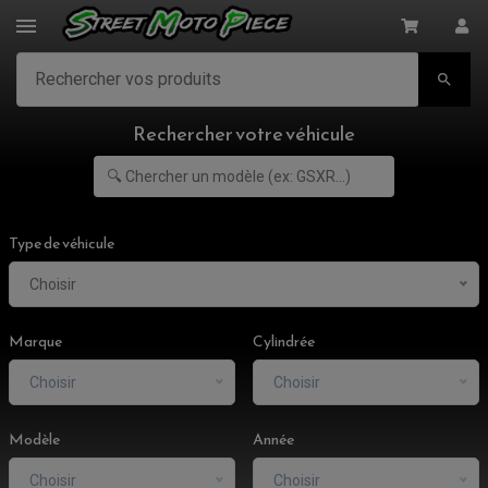

Rechercher votre véhicule
Type de véhicule
Choisir
Marque
Cylindrée
Choisir
Choisir
ACCESSOIRES MOTO
Modèle
Année
COMMANDE RECULE
CLIGNOTANT ADAPTABLE, UNIVERSEL
NOS MARQUES
EMBOUT DE GUIDON
Choisir
Choisir
EQUIPEMENT VINTAGE