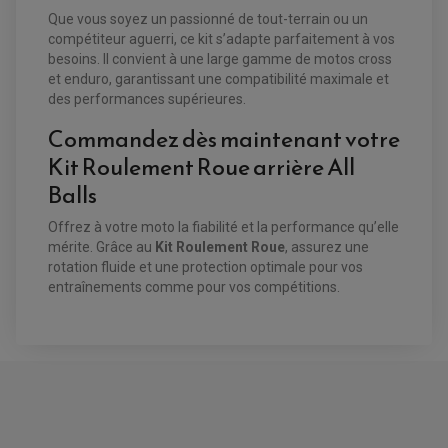
PRODUIT D'ENTRETIEN SCOOTER
BULLE / PARE-BRISE
Que vous soyez un passionné de tout-terrain ou un
CÂBLE ACCÉLÉRATEUR
compétiteur aguerri, ce kit s’adapte parfaitement à vos
CABLE D'EMBRAYAGE
PARTIE CYCLE
KIT RABAISSEMENT MOTO
besoins. Il convient à une large gamme de motos cross
BULLE / PARE-BRISE
KIT STREET BIKE
et enduro, garantissant une compatibilité maximale et
LEVIER DE FREIN
LEVIER DE FREIN
des performances supérieures.
RÉTROVISEUR TYPE ORIGINE
LEVIER D'EMBRAYAGE
OPTIQUE TYPE ORIGINE
Commandez dès maintenant votre
PÉDALE DE FREIN
PIÈCE MOTEUR
REPOSE PIED TYPE ORIGINE
Kit Roulement Roue arrière All
RETROVISEUR MOTO TYPE ORIGINE
GALET DE VARIATEUR
SÉLECTEUR DE VITESSE
COURROIE
Balls
VARIATEUR SCOOTER
POMPE A ESSENCE
Offrez à votre moto la fiabilité et la performance qu’elle
mérite. Grâce au
Kit Roulement Roue
, assurez une
rotation fluide et une protection optimale pour vos
entraînements comme pour vos compétitions.