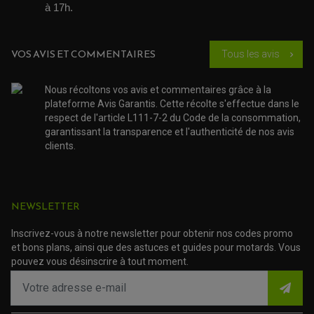
ACCESSOIRE SCOOTER VESPA
à 17h. 
ROULEMENT DE ROUE
ACCESSOIRE SCOOTER YAMAHA
ROULEMENT DE DIRECTION
VOS AVIS ET COMMENTAIRES
Tous les avis
TRANSMISSION
chevron_right
AMORTISSEUR DE COUPLE
EMBRAYAGE MOTO
Nous récoltons vos avis et commentaires grâce à la
KIT CHAÎNE MOTO
plateforme Avis Garantis. Cette récolte s'effectue dans le
respect de l'article L111-7-2 du Code de la consommation,
garantissant la transparence et l'authenticité de nos avis
clients.
NEWSLETTER
Inscrivez-vous à notre newsletter pour obtenir nos codes promo
et bons plans, ainsi que des astuces et guides pour motards. Vous
pouvez vous désinscrire à tout moment.