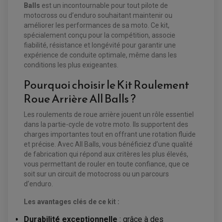
Balls
est un incontournable pour tout pilote de
motocross ou d’enduro souhaitant maintenir ou
améliorer les performances de sa moto. Ce kit,
spécialement conçu pour la compétition, associe
fiabilité, résistance et longévité pour garantir une
expérience de conduite optimale, même dans les
conditions les plus exigeantes.
Pourquoi choisir le Kit Roulement
Roue Arrière All Balls ?
Les roulements de roue arrière jouent un rôle essentiel
dans la partie-cycle de votre moto. Ils supportent des
charges importantes tout en offrant une rotation fluide
et précise. Avec All Balls, vous bénéficiez d’une qualité
de fabrication qui répond aux critères les plus élevés,
EQUIPEMENT ELECTRIQUE QUAD / SSV
vous permettant de rouler en toute confiance, que ce
ACCESSOIRES ELECTRIQUE QUAD / SSV
soit sur un circuit de motocross ou un parcours
BOITIER CDI QUAD ET SSV
CHARGEUR DE BATTERIE QUAD / SSV
d’enduro.
COMPTEUR QUAD / SSV
CONTACTEUR A CLÉ QUAD
Les avantages clés de ce kit :
DÉMARREUR
ECLAIRAGE LED / HALOGÈNE
Durabilité exceptionnelle
: grâce à des
STATOR ET REDRESSEUR / REGULATEUR