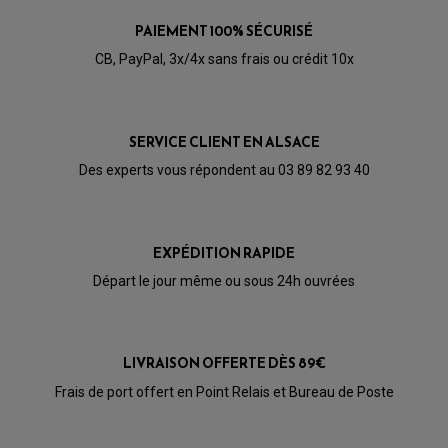
PAIEMENT 100% SÉCURISÉ
CB, PayPal, 3x/4x sans frais ou crédit 10x
SERVICE CLIENT EN ALSACE
Des experts vous répondent au 03 89 82 93 40
PARTIE CYCLE QUAD
AMORTISSEURS QUAD / SSV
EXPÉDITION RAPIDE
BIELLETTES DE DIRECTION
CÂBLE ACCÉLÉRATEUR / EMBRAYAGE / STARTER
Départ le jour même ou sous 24h ouvrées
COLONNE DE DIRECTION QUAD
KIT RECONDITIONNEMENT TRIANGLE
LEVIER DE FREIN ET D'EMBRAYAGE
ROTULE DE DIRECTION
ÉCHAPPEMENT CROSS ENDURO
ROTULE DE TRIANGLE
LIVRAISON OFFERTE DÈS 89€
SÉLECTEUR DE VITESSE
ACCESSOIRES ÉCHAPPEMENT
ÉCHAPPEMENT & SILENCIEUX AKRAPOVIC
Frais de port offert en Point Relais et Bureau de Poste
ÉCHAPPEMENT & SILENCIEUX FMF
PIÈCE MOTEUR
PIÈCES MOTEUR QUAD
ÉCHAPPEMENT & SILENCIEUX PRO CIRCUIT
BOUCHON D'HUILE
ARBRE A CAMES QAUD
COURROIE DE DISTRIBUTION