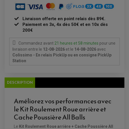
EMBRAYAGE OFF ROAD
ELECTRICITÉ
ÉLECTRICITÉ
CLIGNOTANT TYPE ORIGINE
ACCESSOIRES ELECTRIQUE
PIÈCE MOTEUR
BATTERIE SCOOTER
Livraison offerte en point relais dès 89€.
BATTERIE
CHARGEUR DE BATTERIE
POMPE À EAU BOYESEN
CHARGEUR BATTERIE
REDRESSEUR / RÉGULATEUR
Paiement en 3x, 4x dès 50€ et en 10x dès
KIT RÉPARATION CARBU
CLIGNOTANT MOTO
ECLAIRAGE SCOOTER
KIT RÉPARATION POMPE A EAU
200€
CLIGNOTANT TYPE ORIGINE
POMPE A ESSENCE
PIPE D'ADMISSION
DÉMARREUR
RADIATEUR
ECLAIRAGE MOTO
DURITE RADIATEUR
Commandez avant
21 heures et 58 minutes
pour une
FEUX ADDITIONNELS
FREINAGE
KIT RECONDITIONNEMENT DEMARREUR
livraison
entre le
12-08-2026
et le
14-08-2026
avec
DISQUE DE FREIN AVANT
POMPE A ESSENCE
Colissimo - En relais PickUp ou en consigne PickUp
ACCESSOIRE + VISSERIE FREINAGE
REDRESSEUR / REGULATEUR
DISQUE DE FREIN ARRIERE
Station
STATOR
PLAQUETTE DE FREIN AVANT
PLAQUETTE DE FREIN ARRIERE
MAÎTRE CYLINDRE
ENTRETIEN MOTO
ATELIER, PADDOCK, STAND
DESCRIPTION
ANTIPARASITE NGK
BOUGIE NGK
FILTRE A AIR
FILTRE A HUILE
Améliorez vos performances avec
FILTRE ET ACCESSOIRE ESSENCE
le Kit Roulement Roue arrière et
OUTILLAGE
PRODUIT D'ENTRETIEN
Cache Poussière All Balls
Le
Kit Roulement Roue arrière + Cache Poussière All