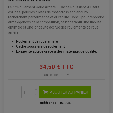
ACCESSOIRES QUAD
Le Kit Roulement Roue Arrière + Cache Poussière All Balls
ACCESSOIRES ANODISES POUR QUAD
est idéal pour les pilotes de motocross et d’enduro
BOUCHON DE RÉSERVOIR QUAD
GUIDON QUAD
recherchant performance et durabilité. Conçu pour répondre
KIT DÉCO QUAD / SSV
aux exigences de la compétition, ce kit garantit une fiabilité
KIT POIGNÉE DE GAZ QUAD
optimale et une longévité accrue des roulements de roue
POIGNÉE QUAD
PROTÈGE-MAINS
arrière.
PONTETS / REHAUSSES DE GUIDON
REPOSE PIED QUAD
Roulement de roue arrière
Cache poussière de roulement
BAGAGERIE / TREUIL / ATTELAGE
Longévité accrue grâce à des matériaux de qualité.
ÉQUIPEMENT ÉLECTRIQUE
COFFRE / TOP CASE QUAD
ACCESSOIRES ÉLECTRIQUE ENDURO
TREUIL ET ATTELAGE QUAD-SSV
PLAQUE PHARE
BAGAGERIE
34,50 € TTC
COMPTEUR D'HEURE
BAGAGERIE SOUPLE
DÉMARREUR
ÉCHAPPEMENT QUAD
ACCESSOIRE GPS, SMARTPHONE
au lieu de
38,33 €
CONDENSATEUR
ÉCHAPPEMENT QUAD
SELLE CONFORT
BOBINE D'ALLUMAGE
SUPPORT TOP CASE
COUPE-CONTACT
SUPPORT VALISE LATERAL
ENTRETIEN QUAD / SSV
TOP CASE ET VALISES
AJOUTER AU PANIER
BATTERIE
TRANSMISSION
BOUGIE QUAD
KIT CHAÎNE
ÉCHAPPEMENT MOTO
ÉCHAPEMENT SCOOTER
FILTRE A AIR BMC QUAD
Référence :
1039952_
GUIDE CHAÎNE
FILTRE A AIR QUAD
SILENCIEUX / ÉCHAPPEMENT MOTO
ÉCHAPPEMENT SCOOTER
PATIN DE BRAS OSCILLANT
FILTRE A HUILE QUAD
ACCESSOIRE ÉCHAPPEMENT
ROULETTE DE CHAÎNE