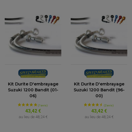
ACCESSOIRE MOTO DUCATI
CARDAN COMPLET
CARDAN DE PONT QUAD / SSV
ACCESSOIRE MOTO HONDA
CROISILLONS DE CARDAN
DÉCO MOTO CROSS ET ENDURO
ACCESSOIRE MOTO HUSQVARNA
KIT CHAÎNE QUAD
KIT DÉCO
ACCESSOIRE MOTO KAWASAKI
NOIX DE CARDAN QUAD / SSV
(2 avis)
COUVRE RAYON
ROULETTES DE CHAÎNE
ACCESSOIRE MOTO KTM
SOUFFLET DE CARDANS
ACCESSOIRE MOTO MV AGUSTA
ACCESSOIRE MOTO SUZUKI
ACCESSOIRE MOTO TRIUMPH
ACCESSOIRE MOTO YAMAHA
Kit Durite D'embrayage
Kit Durite D'embrayage
Suzuki 1200 Bandit (01-
Suzuki 1200 Bandit (96-
06)
00)
43,42 €
43,42 €
au lieu de
48,24 €
au lieu de
48,24 €