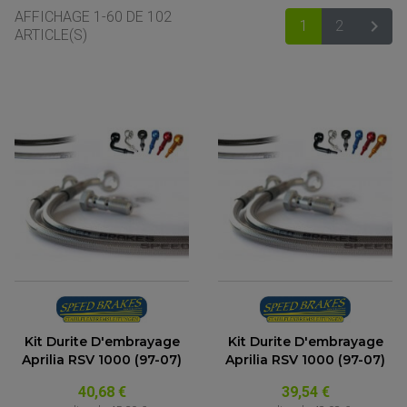
AFFICHAGE 1-60 DE 102

1
2
SUIV
ARTICLE(S)
ACCESSOIRES MOTO
COMMANDE RECULE
CLIGNOTANT ADAPTABLE, UNIVERSEL
Kit Durite D'embrayage
Kit Durite D'embrayage
NOS MARQUES
EMBOUT DE GUIDON
Aprilia RSV 1000 (97-07)
Aprilia RSV 1000 (97-07)
EQUIPEMENT VINTAGE
ACCESSOIRES MOTO CROSS ET ENDURO
ACCESSOIRE QUAD ARTIC CAT
FEU ARRIÈRE MOTO
ACCESSOIRES ANODISES
ACCESSOIRE QUAD CAN-AM
GUIDON
40,68 €
39,54 €
ACCESSOIRES PADDOCK
PONTET / REHAUSSE DE GUIDON