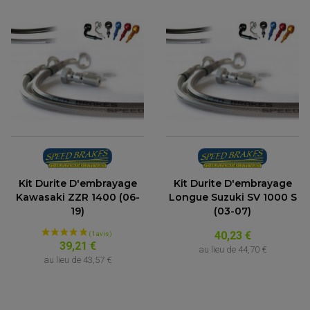
Kit Durite D'embrayage
Kit Durite D'embrayage
Kawasaki ZZR 1400 (06-
Longue Suzuki SV 1000 S
19)
(03-07)
PARTIE CYCLE QUAD
40,23 €
39,21 €
AMORTISSEURS QUAD / SSV
au lieu de
44,70 €
BIELLETTES DE DIRECTION
au lieu de
43,57 €
CÂBLE ACCÉLÉRATEUR / EMBRAYAGE / STARTER
COLONNE DE DIRECTION QUAD
KIT RECONDITIONNEMENT TRIANGLE
LEVIER DE FREIN ET D'EMBRAYAGE
ROTULE DE DIRECTION