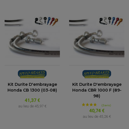
FEUX ADDITIONNELS
FREINAGE
KIT RECONDITIONNEMENT DEMARREUR
DISQUE DE FREIN AVANT
POMPE A ESSENCE
ACCESSOIRE + VISSERIE FREINAGE
REDRESSEUR / REGULATEUR
DISQUE DE FREIN ARRIERE
STATOR
PLAQUETTE DE FREIN AVANT
PLAQUETTE DE FREIN ARRIERE
MAÎTRE CYLINDRE
ENTRETIEN MOTO
ATELIER, PADDOCK, STAND
ANTIPARASITE NGK
BOUGIE NGK
FILTRE A AIR
FILTRE A HUILE
FILTRE ET ACCESSOIRE ESSENCE
OUTILLAGE
PRODUIT D'ENTRETIEN
Kit Durite D'embrayage
Kit Durite D'embrayage
Honda CB 1300 (03-08)
Honda CBR 1000 F (89-
98)
41,37 €
au lieu de
45,97 €
40,74 €
au lieu de
45,26 €