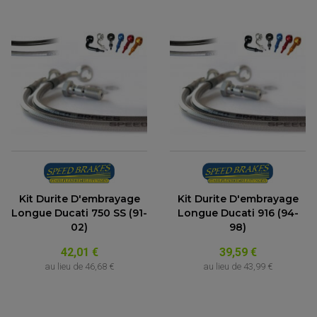
ACCESSOIRE SCOOTER KYMCO
PROTECTION FOURCHE ET BRAS OSCILLANT
PROTECTION SILENCIEUX
ACCESSOIRE SCOOTER MBK
PROTECTION LEVIER
ACCESSOIRE SCOOTER PEUGEOT
TAMPONS ALLOY ULTIMA
ACCESSOIRE SCOOTER PIAGGIO
ACCESSOIRE SCOOTER SUZUKI
ROULEMENT MOTO
ACCESSOIRE SCOOTER VESPA
ROULEMENT DE ROUE
ACCESSOIRE SCOOTER YAMAHA
ROULEMENT DE DIRECTION
TRANSMISSION
AMORTISSEUR DE COUPLE
EMBRAYAGE MOTO
KIT CHAÎNE MOTO
Kit Durite D'embrayage
Kit Durite D'embrayage
Longue Ducati 750 SS (91-
Longue Ducati 916 (94-
02)
98)
42,01 €
39,59 €
au lieu de
46,68 €
au lieu de
43,99 €