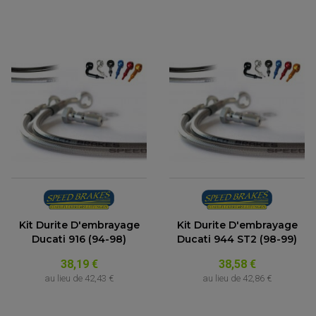
ACCESSOIRES QUAD
Kit Durite D'embrayage
Kit Durite D'embrayage
Ducati 916 (94-98)
Ducati 944 ST2 (98-99)
ACCESSOIRES ANODISES POUR QUAD
BOUCHON DE RÉSERVOIR QUAD
GUIDON QUAD
38,19 €
38,58 €
KIT DÉCO QUAD / SSV
au lieu de
42,43 €
au lieu de
42,86 €
KIT POIGNÉE DE GAZ QUAD
POIGNÉE QUAD
PROTÈGE-MAINS
PONTETS / REHAUSSES DE GUIDON