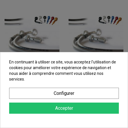
En continuant à utiliser ce site, vous acceptez l'utilisation de
cookies pour améliorer votre expérience de navigation et
nous aider à comprendre comment vous utilisez nos
services.
Kit Durite D'embrayage
Kit Durite D'embrayage
Suzuki GSX 1100 G (91-96)
Suzuki GSX 1200 Inazuma
Configurer
(99-01)
47,25 €
43,42 €
Accepter
au lieu de
52,50 €
au lieu de
48,24 €