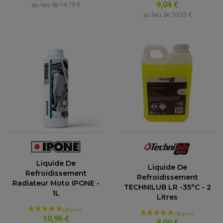
9,04 €
au lieu de
14,10 €
au lieu de
10,39 €
Liquide De
Liquide De
Refroidissement
Refroidissement
Radiateur Moto IPONE -
TECHNILUB LR -35°C - 2
1L
Litres
10,96 €
8,00 €