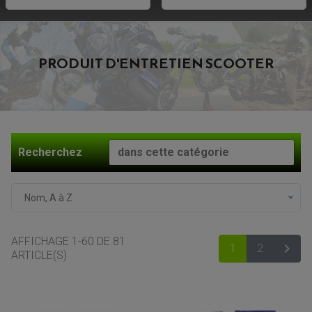
PRODUIT D'ENTRETIEN SCOOTER
Recherchez
Nom, A à Z
AFFICHAGE 1-60 DE 81

1
2
SUIV
ARTICLE(S)