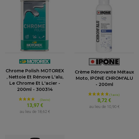
FEUX ADDITIONNELS
FREINAGE
KIT RECONDITIONNEMENT DEMARREUR
DISQUE DE FREIN AVANT
POMPE A ESSENCE
ACCESSOIRE + VISSERIE FREINAGE
REDRESSEUR / REGULATEUR
DISQUE DE FREIN ARRIERE
STATOR
PLAQUETTE DE FREIN AVANT
PLAQUETTE DE FREIN ARRIERE
MAÎTRE CYLINDRE
ENTRETIEN MOTO
ATELIER, PADDOCK, STAND
ANTIPARASITE NGK
BOUGIE NGK
FILTRE A AIR
FILTRE A HUILE
FILTRE ET ACCESSOIRE ESSENCE
OUTILLAGE
Chrome Polish MOTOREX
Crème Rénovante Métaux
PRODUIT D'ENTRETIEN
, Nettoie Et Rénove L'alu,
Moto, IPONE CHROM'ALU
Le Chrome Et L'acier -
- 200ml
200ml - 300314
8,72 €
13,97 €
au lieu de
10,90 €
au lieu de
18,62 €
(4 avis)