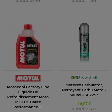
au lieu de
29,70 €
au lieu de
11,20 €
Motorex Carburator,
Motocool Factory Line
Nettoyant Carbu Moto -
Liquide De
500ml - 302293
Refroidissement Moto
MOTUL Haute
16,07 €
Performance 1L
au lieu de
21,43 €