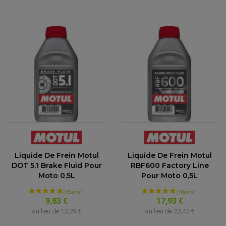
Liquide De Frein Motul
Liquide De Frein Motul
DOT 5.1 Brake Fluid Pour
RBF600 Factory Line
PARTIE CYCLE QUAD
Moto 0,5L
Pour Moto 0,5L
AMORTISSEURS QUAD / SSV
BIELLETTES DE DIRECTION
CÂBLE ACCÉLÉRATEUR / EMBRAYAGE / STARTER
9,83 €
17,93 €
COLONNE DE DIRECTION QUAD
KIT RECONDITIONNEMENT TRIANGLE
au lieu de
12,29 €
au lieu de
22,42 €
LEVIER DE FREIN ET D'EMBRAYAGE
ROTULE DE DIRECTION