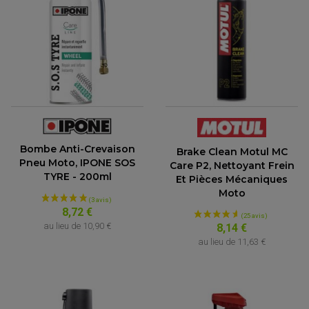
Bombe Anti-Crevaison
Brake Clean Motul MC
Pneu Moto, IPONE SOS
Care P2, Nettoyant Frein
TYRE - 200ml
Et Pièces Mécaniques
Moto
8,72 €
ACCESSOIRES QUAD
au lieu de
10,90 €
8,14 €
ACCESSOIRES ANODISES POUR QUAD
au lieu de
11,63 €
BOUCHON DE RÉSERVOIR QUAD
GUIDON QUAD
KIT DÉCO QUAD / SSV
KIT POIGNÉE DE GAZ QUAD
POIGNÉE QUAD
PROTÈGE-MAINS
PONTETS / REHAUSSES DE GUIDON