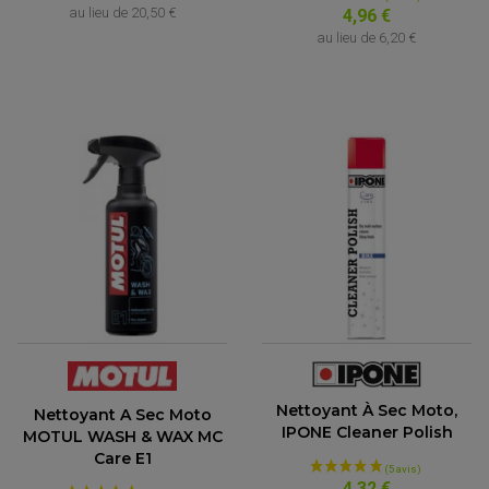
au lieu de
20,50 €
4,96 €
au lieu de
6,20 €
Nettoyant À Sec Moto,
Nettoyant A Sec Moto
IPONE Cleaner Polish
MOTUL WASH & WAX MC
(10 avis)
Care E1
4,32 €