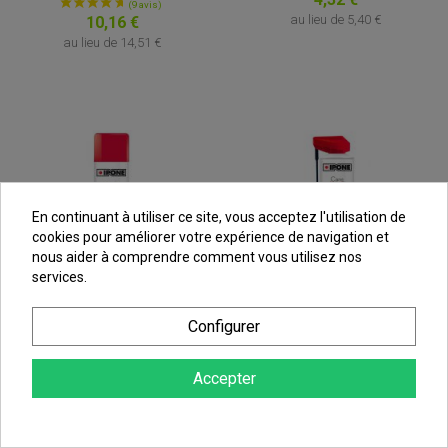
au lieu de
5,40 €
10,16 €
au lieu de
14,51 €
En continuant à utiliser ce site, vous acceptez l'utilisation de
cookies pour améliorer votre expérience de navigation et
nous aider à comprendre comment vous utilisez nos
services.
Configurer
Accepter
Nettoyant Carburateur
Nettoyant Chaîne IPONE
Moto, IPONE Carbu
CHAIN CLEANER,
Cleaner - 750 Ml
Dégraissant Chaîne -
750ml