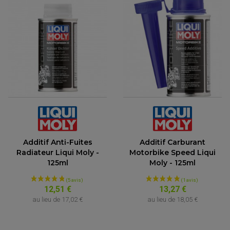
Additif Anti-Fuites
Additif Carburant
Radiateur Liqui Moly -
Motorbike Speed Liqui
125ml
Moly - 125ml
ACCESSOIRES MOTO
COMMANDE RECULE
12,51 €
13,27 €
CLIGNOTANT ADAPTABLE, UNIVERSEL
NOS MARQUES
EMBOUT DE GUIDON
au lieu de
17,02 €
au lieu de
18,05 €
EQUIPEMENT VINTAGE
ACCESSOIRES MOTO CROSS ET ENDURO
ACCESSOIRE QUAD ARTIC CAT
FEU ARRIÈRE MOTO
ACCESSOIRES ANODISES
ACCESSOIRE QUAD CAN-AM
GUIDON
ACCESSOIRES PADDOCK
PONTET / REHAUSSE DE GUIDON