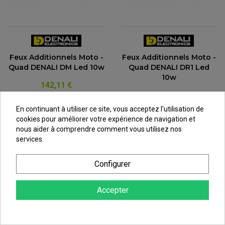
Feux Additionnels Moto -
Feux Additionnels Moto -
Quad DENALI DM Led 10w
Quad DENALI DR1 Led
10w
142,11 €
210,23 €
au lieu de
152,81 €
au lieu de
226,06 €
En continuant à utiliser ce site, vous acceptez l'utilisation de
cookies pour améliorer votre expérience de navigation et
nous aider à comprendre comment vous utilisez nos
services.
RUPTURE DE STOCK
Configurer
Accepter