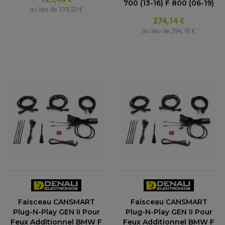
700 (13-16) F 800 (06-19)
au lieu de
139,20 €
274,14 €
au lieu de
294,78 €
ACCESSOIRES QUAD
ACCESSOIRES ANODISES POUR QUAD
BOUCHON DE RÉSERVOIR QUAD
GUIDON QUAD
KIT DÉCO QUAD / SSV
KIT POIGNÉE DE GAZ QUAD
Faisceau CANSMART
Faisceau CANSMART
POIGNÉE QUAD
Plug-N-Play GEN II Pour
Plug-N-Play GEN II Pour
PROTÈGE-MAINS
Feux Additionnel BMW F
Feux Additionnel BMW F
PONTETS / REHAUSSES DE GUIDON