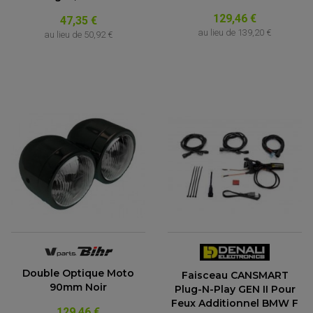
129,46 €
47,35 €
au lieu de
139,20 €
au lieu de
50,92 €
Double Optique Moto
Faisceau CANSMART
90mm Noir
Plug-N-Play GEN II Pour
Feux Additionnel BMW F
129,46 €