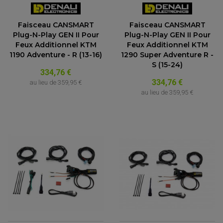
Faisceau CANSMART
Faisceau CANSMART
Plug-N-Play GEN II Pour
Plug-N-Play GEN II Pour
Feux Additionnel KTM
Feux Additionnel KTM
1190 Adventure - R (13-16)
1290 Super Adventure R -
S (15-24)
334,76 €
334,76 €
au lieu de
359,95 €
au lieu de
359,95 €
PARTIE CYCLE QUAD
AMORTISSEURS QUAD / SSV
BIELLETTES DE DIRECTION
CÂBLE ACCÉLÉRATEUR / EMBRAYAGE / STARTER
COLONNE DE DIRECTION QUAD
KIT RECONDITIONNEMENT TRIANGLE
LEVIER DE FREIN ET D'EMBRAYAGE
ROTULE DE DIRECTION