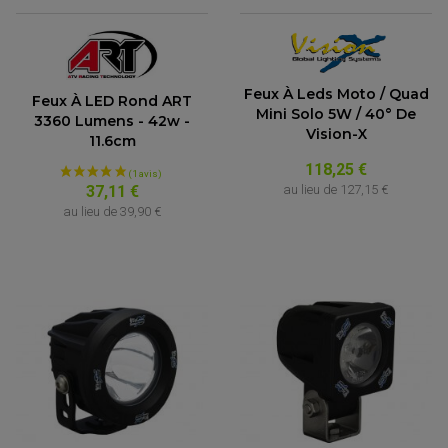
Feux À Leds Moto / Quad
Feux À LED Rond ART
Mini Solo 5W / 40° De
3360 Lumens - 42w -
Vision-X
11.6cm
118,25 €
au lieu de
127,15 €
37,11 €
au lieu de
39,90 €