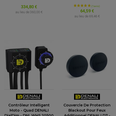
334,80 €
64,59 €
au lieu de
360,00 €
au lieu de
69,46 €
Contrôleur Intelligent
Couvercle De Protection
Moto - Quad DENALI
Blackout Pour Feux
DialDim - DNL.WHS.20500
Additionnel DENALI D7 -