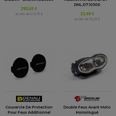
DNL.D7.10300
293,63 €
23,48 €
au lieu de
315,73 €
au lieu de
25,25 €
Couvercle De Protection
Double Feux Avant Moto
Pour Feux Additionnel
Homologué