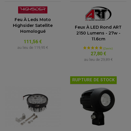
Feu À Leds Moto
Highsider Satellite
Feux À LED Rond ART
Homologué
2150 Lumens - 27w -
11.6cm
111,56 €
au lieu de
119,95 €
27,80 €
au lieu de
29,89 €
RUPTURE DE STOCK