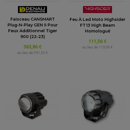
ACCESSOIRE SCOOTER KYMCO
PROTECTION FOURCHE ET BRAS OSCILLANT
PROTECTION SILENCIEUX
ACCESSOIRE SCOOTER MBK
PROTECTION LEVIER
ACCESSOIRE SCOOTER PEUGEOT
TAMPONS ALLOY ULTIMA
Faisceau CANSMART
Feu À Led Moto Highsider
ACCESSOIRE SCOOTER PIAGGIO
Plug-N-Play GEN II Pour
FT13 High Beam
ACCESSOIRE SCOOTER SUZUKI
ROULEMENT MOTO
Feux Additionnel Tiger
Homologué
ACCESSOIRE SCOOTER VESPA
ROULEMENT DE ROUE
900 (22-23)
ACCESSOIRE SCOOTER YAMAHA
ROULEMENT DE DIRECTION
111,56 €
363,86 €
au lieu de
119,95 €
au lieu de
391,25 €
TRANSMISSION
AMORTISSEUR DE COUPLE
EMBRAYAGE MOTO
KIT CHAÎNE MOTO