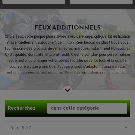
FEUX ADDITIONNELS
Choisissez votre plaque phare, livrée avec carénage, optique, kit de fixation
et éventuellement autocollant de finition. Rien besoin de plus ! Nous vous
fournissons des produits des meilleures marques, notamment Polisport et
UFO : qualité, durabilité, et prix attractif. C’est le bon plan pour personnaliser
votre moto, ou changer votre tête de fourche usée. Le look et la qualité
pour votre plaque phare Ces plaques phares s’adaptent aussi bien aux
motos anciennes qu’aux récentes. De nombreux coloris sont disponibles :
noir, blanc, bleu, jaune, orange, rouge, vert… A vous de voir le style que
vous voulez donner à votre moto, vous avez le choix. Votre « truc » à vous,
c’est la motocross ou l’enduro : votre tête de fourche est sûrement mise à
rude épreuve ! Vous pouvez ici vous procurer une nouvelle plaque phare
pour donner un coup de jeune à votre deux-roues. Choisissez une plaque
Recherchez
phare avec un éclairage LED pour ses avantages en termes de
consommation et son éclairage blanc, efficace et design. Renseignez-
vous sur les détails des produits pour en savoir plus sur les ampoules
proposés, matériaux, finitions, etc. Dans tous les cas, la qualité est au
Nom, A à Z
rendez-vous. Que vous cherchiez une plaque phare homologuée route