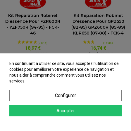
Kit Réparation Robinet
Kit Réparation Robinet
D'essence Pour FZR600R
D'essence Pour GPZ550
- YZF750R (94-95) - FCK-
(82-85) GPZ600R (85-89)
46
KLR650 (87-88) - FCK-4
18,97 €
16,74 €
au lieu de
20,40 €
au lieu de
18,00 €
En continuant à utiliser ce site, vous acceptez l'utilisation de
cookies pour améliorer votre expérience de navigation et
nous aider à comprendre comment vous utilisez nos
services.
Configurer
Accepter