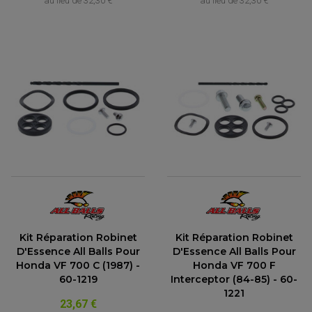
au lieu de
32,30 €
au lieu de
32,30 €
FEUX ADDITIONNELS
FREINAGE
KIT RECONDITIONNEMENT DEMARREUR
DISQUE DE FREIN AVANT
POMPE A ESSENCE
ACCESSOIRE + VISSERIE FREINAGE
REDRESSEUR / REGULATEUR
DISQUE DE FREIN ARRIERE
STATOR
PLAQUETTE DE FREIN AVANT
PLAQUETTE DE FREIN ARRIERE
MAÎTRE CYLINDRE
ENTRETIEN MOTO
ATELIER, PADDOCK, STAND
ANTIPARASITE NGK
BOUGIE NGK
FILTRE A AIR
FILTRE A HUILE
FILTRE ET ACCESSOIRE ESSENCE
OUTILLAGE
PRODUIT D'ENTRETIEN
Kit Réparation Robinet
Kit Réparation Robinet
D'Essence All Balls Pour
D'Essence All Balls Pour
Honda VF 700 C (1987) -
Honda VF 700 F
60-1219
Interceptor (84-85) - 60-
1221
23,67 €