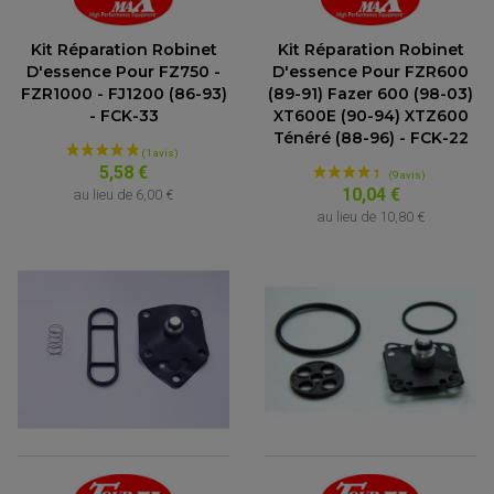
Kit Réparation Robinet
Kit Réparation Robinet
D'essence Pour FZ750 -
D'essence Pour FZR600
FZR1000 - FJ1200 (86-93)
(89-91) Fazer 600 (98-03)
- FCK-33
XT600E (90-94) XTZ600
Ténéré (88-96) - FCK-22
5,58 €
10,04 €
au lieu de
6,00 €
au lieu de
10,80 €