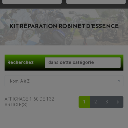
KIT RÉPARATION ROBINET D'ESSENCE
Recherchez
Nom, A à Z
AFFICHAGE 1-60 DE 132

1
2
3
SUIV
ARTICLE(S)