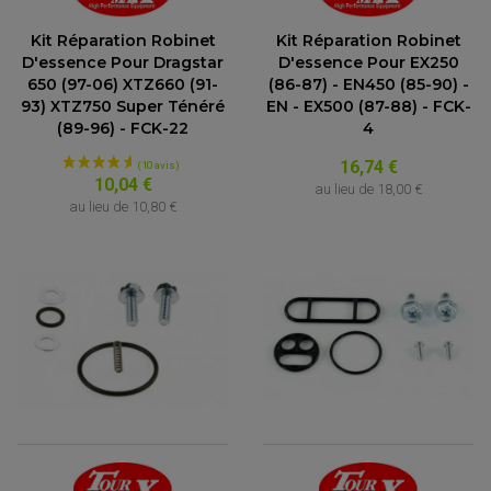
ACCESSOIRE MOTO DUCATI
CARDAN COMPLET
CARDAN DE PONT QUAD / SSV
ACCESSOIRE MOTO HONDA
Kit Réparation Robinet
Kit Réparation Robinet
CROISILLONS DE CARDAN
DÉCO MOTO CROSS ET ENDURO
ACCESSOIRE MOTO HUSQVARNA
KIT CHAÎNE QUAD
D'essence Pour Dragstar
D'essence Pour EX250
KIT DÉCO
ACCESSOIRE MOTO KAWASAKI
NOIX DE CARDAN QUAD / SSV
650 (97-06) XTZ660 (91-
(86-87) - EN450 (85-90) -
COUVRE RAYON
ROULETTES DE CHAÎNE
ACCESSOIRE MOTO KTM
93) XTZ750 Super Ténéré
EN - EX500 (87-88) - FCK-
SOUFFLET DE CARDANS
ACCESSOIRE MOTO MV AGUSTA
(89-96) - FCK-22
4
ACCESSOIRE MOTO SUZUKI
16,74 €
ACCESSOIRE MOTO TRIUMPH
10,04 €
au lieu de
18,00 €
ACCESSOIRE MOTO YAMAHA
au lieu de
10,80 €