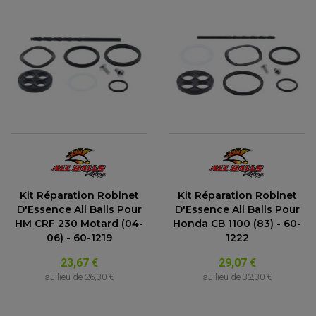
Kit Réparation Robinet
Kit Réparation Robinet
D'Essence All Balls Pour
D'Essence All Balls Pour
HM CRF 230 Motard (04-
Honda CB 1100 (83) - 60-
ACCESSOIRES MOTO
06) - 60-1219
1222
COMMANDE RECULE
CLIGNOTANT ADAPTABLE, UNIVERSEL
23,67 €
29,07 €
NOS MARQUES
EMBOUT DE GUIDON
au lieu de
26,30 €
au lieu de
32,30 €
EQUIPEMENT VINTAGE
ACCESSOIRES MOTO CROSS ET ENDURO
ACCESSOIRE QUAD ARTIC CAT
FEU ARRIÈRE MOTO
ACCESSOIRES ANODISES
ACCESSOIRE QUAD CAN-AM
GUIDON
ACCESSOIRES PADDOCK
PONTET / REHAUSSE DE GUIDON