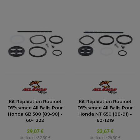
ACCESSOIRES QUAD
Kit Réparation Robinet
Kit Réparation Robinet
ACCESSOIRES ANODISES POUR QUAD
D'Essence All Balls Pour
D'Essence All Balls Pour
BOUCHON DE RÉSERVOIR QUAD
Honda GB 500 (89-90) -
Honda NT 650 (88-91) -
GUIDON QUAD
KIT DÉCO QUAD / SSV
60-1222
60-1219
KIT POIGNÉE DE GAZ QUAD
POIGNÉE QUAD
29,07 €
23,67 €
PROTÈGE-MAINS
au lieu de
32,30 €
au lieu de
26,30 €
PONTETS / REHAUSSES DE GUIDON