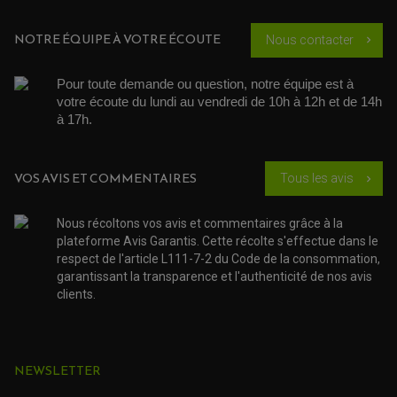
GALET DE VARIATEUR
SÉLECTEUR DE VITESSE
COURROIE
VARIATEUR SCOOTER
NOTRE ÉQUIPE À VOTRE ÉCOUTE
Nous contacter
chevron_right
POMPE A ESSENCE
PARTIE CYCLE QUAD
Pour toute demande ou question, notre équipe est à 
AMORTISSEURS QUAD / SSV
votre écoute du lundi au vendredi de 10h à 12h et de 14h 
BIELLETTES DE DIRECTION
à 17h. 
CÂBLE ACCÉLÉRATEUR / EMBRAYAGE / STARTER
COLONNE DE DIRECTION QUAD
KIT RECONDITIONNEMENT TRIANGLE
LEVIER DE FREIN ET D'EMBRAYAGE
VOS AVIS ET COMMENTAIRES
Tous les avis
chevron_right
ROTULE DE DIRECTION
ÉCHAPPEMENT CROSS ENDURO
ROTULE DE TRIANGLE
SÉLECTEUR DE VITESSE
ACCESSOIRES ÉCHAPPEMENT
ÉCHAPPEMENT & SILENCIEUX AKRAPOVIC
Nous récoltons vos avis et commentaires grâce à la
ÉCHAPPEMENT & SILENCIEUX FMF
plateforme Avis Garantis. Cette récolte s'effectue dans le
PIÈCE MOTEUR
PIÈCES MOTEUR QUAD
ÉCHAPPEMENT & SILENCIEUX PRO CIRCUIT
respect de l'article L111-7-2 du Code de la consommation,
BOUCHON D'HUILE
ARBRE A CAMES QAUD
COURROIE DE DISTRIBUTION
garantissant la transparence et l'authenticité de nos avis
COURROIE DE TRANSMISSION
PARTIE CYCLE
COUVERCLE + PLATEAU PRESSION
EMBRAYAGE QUAD
clients.
DÉMARREUR MOTO
EQUIPEMENT ADMISSION / CARBURATEUR
LEVIER DE FREIN
DURITE RADIATEUR
KIT AMÉLIORATION EMBRAYAGE
LEVIER D'EMBRAYAGE
JOINT COUVRE CULASSE
KIT RÉPARATION POMPE A EAU
PÉDALE DE FREIN
KIT RÉPARATION DEMARREUR
SÉLECTEUR DE VITESSE
KIT RÉPARATION CARBU.
CÂBLE ACCÉLÉRATEUR
KIT RÉPARATION ROBINET
NEWSLETTER
PLASTIQUE QUAD / SSV
CÂBLE D'EMBRAYAGE
MEMBRANE / BOISSEAU
KICK DE DÉMARRAGE
PROTÈGE-MAINS
RADIATEUR MOTO
REPOSE PIEDS