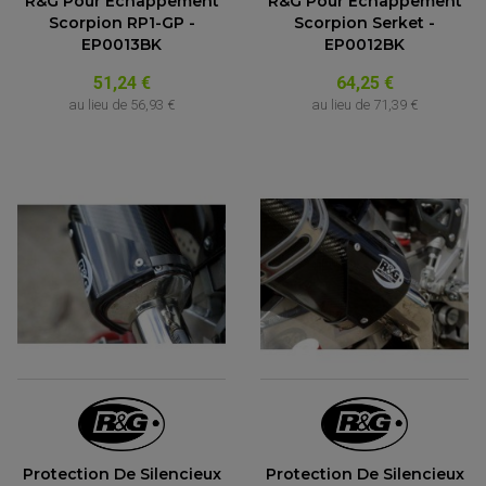
R&G Pour Échappement
R&G Pour Échappement
Scorpion RP1-GP -
Scorpion Serket -
EP0013BK
EP0012BK
51,24 €
64,25 €
au lieu de
56,93 €
au lieu de
71,39 €
EQUIPEMENT ELECTRIQUE QUAD / SSV
ACCESSOIRES ELECTRIQUE QUAD / SSV
BOITIER CDI QUAD ET SSV
CHARGEUR DE BATTERIE QUAD / SSV
COMPTEUR QUAD / SSV
CONTACTEUR A CLÉ QUAD
DÉMARREUR
ECLAIRAGE LED / HALOGÈNE
STATOR ET REDRESSEUR / REGULATEUR
VENTILATEUR DE RADIATEUR
Protection De Silencieux
Protection De Silencieux
EQUIPEMENT FREINAGE QUAD / SSV