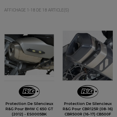
BAGAGERIE SCOOTER
INTERCOM
COUVERCLE FILTRE A AIR
SELLE CONFORT
CAMERA EMBARQUEE
AFFICHAGE 1-18 DE 18 ARTICLE(S)
BAGAGERIE SOUPLE
DOSSERET PASSAGER
SUPPORT TOP CASE
AMORTISSEUR / SUSPENSION
TOP CASE
AMORTISSEUR DE DIRECTION
ANTIVOL-ALARME
ALARME
ANTIVOL
SUPPORT ANTIVOL
Protection De Silencieux
Protection De Silencieux
R&G Pour BMW C 650 GT
R&G Pour CBR125R (08-16)
(2012) - ES0005BK
CBR500R (16-17) CB500F