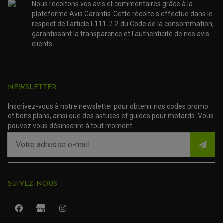
Nous récoltons vos avis et commentaires grâce à la
plateforme Avis Garantis. Cette récolte s'effectue dans le
respect de l'article L111-7-2 du Code de la consommation,
garantissant la transparence et l'authenticité de nos avis
clients.
NEWSLETTER
Inscrivez-vous à notre newsletter pour obtenir nos codes promo
et bons plans, ainsi que des astuces et guides pour motards. Vous
pouvez vous désinscrire à tout moment.
ROULEMENT QUAD / SSV
JOINT DE TIGE D'AMORTISSEUR
KIT ROULEMENT D'AMORTISSEUR
KIT ROULEMENT DE BRAS OSCILLANT
KIT ROULEMENT DE BIELLETTES D'AMORTISSEUR
PLASTIQUES MOTO CROSS ET ENDURO
KIT RÉPARATION ENTRETOISE D'AMORTISSEUR
SUIVEZ-NOUS
PLASTIQUES GASGAS
KIT ROULEMENT & JOINT DE DIFFÉRENTIEL
PLASTIQUES HONDA
ROULEMENT DE COLONNE DE DIRECTION
PLASTIQUES HUSQVARNA
ROULEMENTS DE ROUES
PLASTIQUES KAWASAKI
PLASTIQUES KTM
PLASTIQUES SUZUKI