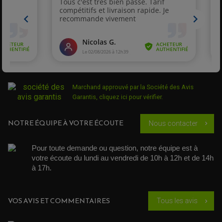
Marchand approuvé par la Société des Avis
Garantis,
cliquez ici pour vérifier
.
NOTRE ÉQUIPE À VOTRE ÉCOUTE
Nous contacter
chevron_right
Pour toute demande ou question, notre équipe est à 
votre écoute du lundi au vendredi de 10h à 12h et de 14h 
à 17h. 
VOS AVIS ET COMMENTAIRES
Tous les avis
chevron_right