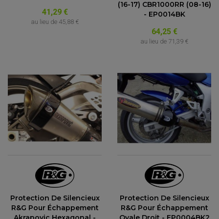
(16-17) CBR1000RR (08-16)
41,29 €
- EP0014BK
au lieu de
45,88 €
64,25 €
au lieu de
71,39 €
Protection De Silencieux
Protection De Silencieux
R&G Pour Échappement
R&G Pour Échappement
Akrapovic Hexagonal -
Ovale Droit - EP0004BK2