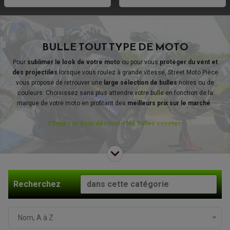
BULLE TOUT TYPE DE MOTO
Pour
sublimer le look de votre moto
ou pour vous
protéger du vent et
des projectiles
lorsque vous roulez à grande vitesse, Street Moto Pièce
vous propose de retrouver une
large sélection de bulles
noires ou de
couleurs. Choisissez sans plus attendre votre bulle en fonction de la
marque de votre moto en profitant des
meilleurs prix sur le marché
.
Cliquez ici pour découvrir les bulles scooter.
Bulle moto origine ou sport : +700 articles !
Changez votre
bulle moto
d'origine
, ou personnalisez votre moto avec une bulle plus sport, colorée,
ou tout ce qui vous fera plaisir. Nous avons des centaines de produits
en
stock
, et nous livrons
sous 48h !
Recherchez
Nom, A à Z