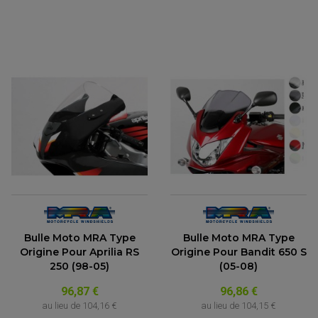
ACCESSOIRE SCOOTER KYMCO
PROTECTION FOURCHE ET BRAS OSCILLANT
PROTECTION SILENCIEUX
ACCESSOIRE SCOOTER MBK
PROTECTION LEVIER
ACCESSOIRE SCOOTER PEUGEOT
TAMPONS ALLOY ULTIMA
ACCESSOIRE SCOOTER PIAGGIO
ACCESSOIRE SCOOTER SUZUKI
ROULEMENT MOTO
ACCESSOIRE SCOOTER VESPA
ROULEMENT DE ROUE
ACCESSOIRE SCOOTER YAMAHA
ROULEMENT DE DIRECTION
TRANSMISSION
AMORTISSEUR DE COUPLE
EMBRAYAGE MOTO
KIT CHAÎNE MOTO
Bulle Moto MRA Type
Bulle Moto MRA Type
Origine Pour Aprilia RS
Origine Pour Bandit 650 S
250 (98-05)
(05-08)
96,87 €
96,86 €
au lieu de
104,16 €
au lieu de
104,15 €