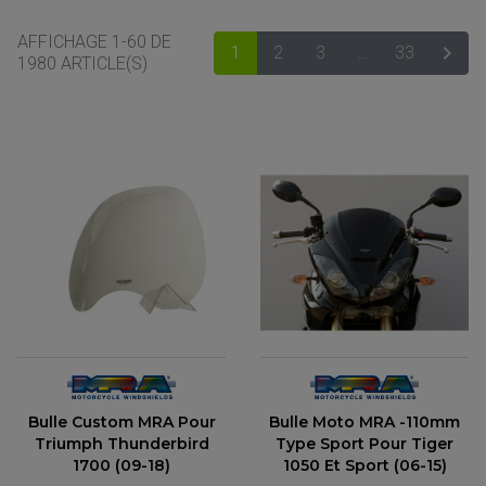
AFFICHAGE 1-60 DE

1
2
3
…
33
SUIV
1980 ARTICLE(S)
ACCESSOIRES MOTO
COMMANDE RECULE
CLIGNOTANT ADAPTABLE, UNIVERSEL
NOS MARQUES
EMBOUT DE GUIDON
Bulle Custom MRA Pour
Bulle Moto MRA -110mm
EQUIPEMENT VINTAGE
ACCESSOIRES MOTO CROSS ET ENDURO
ACCESSOIRE QUAD ARTIC CAT
Triumph Thunderbird
Type Sport Pour Tiger
FEU ARRIÈRE MOTO
ACCESSOIRES ANODISES
ACCESSOIRE QUAD CAN-AM
1700 (09-18)
1050 Et Sport (06-15)
GUIDON
ACCESSOIRES PADDOCK
PONTET / REHAUSSE DE GUIDON