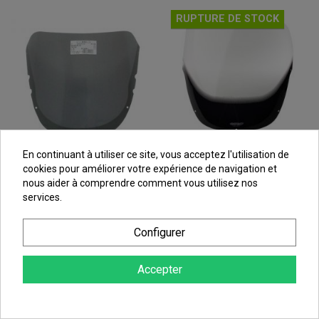
RUPTURE DE STOCK
En continuant à utiliser ce site, vous acceptez l'utilisation de
cookies pour améliorer votre expérience de navigation et
nous aider à comprendre comment vous utilisez nos
Bulle Moto MRA Type
Bulle Moto MRA Type
services.
Origine Pour CBR 1000 F
Origine Pour CBR 1000 F
(89-92)
(93-03)
Configurer
130,88 €
96,87 €
au lieu de
140,74 €
au lieu de
104,16 €
Accepter