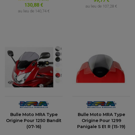
99,77 €
130,88 €
au lieu de
107,28 €
au lieu de
140,74 €
(1 avis)
ACCESSOIRES QUAD
ACCESSOIRES ANODISES POUR QUAD
BOUCHON DE RÉSERVOIR QUAD
GUIDON QUAD
Bulle Moto MRA Type
Bulle Moto MRA Type
KIT DÉCO QUAD / SSV
KIT POIGNÉE DE GAZ QUAD
Origine Pour 1250 Bandit
Origine Pour 1299
POIGNÉE QUAD
(07-16)
Panigale S Et R (15-19)
PROTÈGE-MAINS
PONTETS / REHAUSSES DE GUIDON