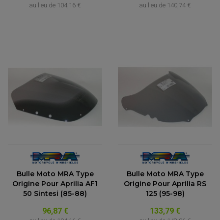
au lieu de
104,16 €
au lieu de
140,74 €
PARTIE CYCLE QUAD
Bulle Moto MRA Type
Bulle Moto MRA Type
AMORTISSEURS QUAD / SSV
BIELLETTES DE DIRECTION
Origine Pour Aprilia AF1
Origine Pour Aprilia RS
CÂBLE ACCÉLÉRATEUR / EMBRAYAGE / STARTER
50 Sintesi (85-88)
125 (95-98)
COLONNE DE DIRECTION QUAD
KIT RECONDITIONNEMENT TRIANGLE
96,87 €
133,79 €
LEVIER DE FREIN ET D'EMBRAYAGE
ROTULE DE DIRECTION