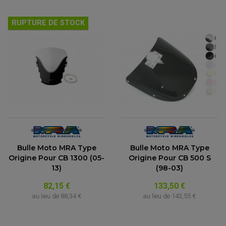
ACCESSOIRE MOTO DUCATI
CARDAN COMPLET
CARDAN DE PONT QUAD / SSV
ACCESSOIRE MOTO HONDA
CROISILLONS DE CARDAN
DÉCO MOTO CROSS ET ENDURO
RUPTURE DE STOCK
ACCESSOIRE MOTO HUSQVARNA
KIT CHAÎNE QUAD
KIT DÉCO
ACCESSOIRE MOTO KAWASAKI
NOIX DE CARDAN QUAD / SSV
COUVRE RAYON
ROULETTES DE CHAÎNE
ACCESSOIRE MOTO KTM
SOUFFLET DE CARDANS
ACCESSOIRE MOTO MV AGUSTA
ACCESSOIRE MOTO SUZUKI
ACCESSOIRE MOTO TRIUMPH
ACCESSOIRE MOTO YAMAHA
Bulle Moto MRA Type
Bulle Moto MRA Type
Origine Pour CB 1300 (05-
Origine Pour CB 500 S
13)
(98-03)
82,15 €
133,50 €
au lieu de
88,34 €
au lieu de
143,55 €