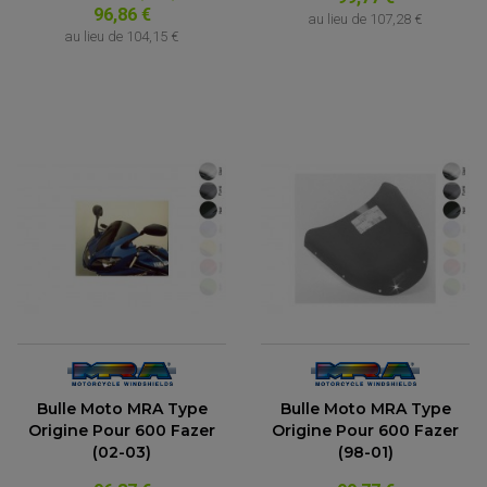
FEUX ADDITIONNELS
FREINAGE
96,86 €
au lieu de
107,28 €
KIT RECONDITIONNEMENT DEMARREUR
DISQUE DE FREIN AVANT
au lieu de
104,15 €
POMPE A ESSENCE
ACCESSOIRE + VISSERIE FREINAGE
REDRESSEUR / REGULATEUR
DISQUE DE FREIN ARRIERE
STATOR
PLAQUETTE DE FREIN AVANT
PLAQUETTE DE FREIN ARRIERE
MAÎTRE CYLINDRE
ENTRETIEN MOTO
ATELIER, PADDOCK, STAND
ANTIPARASITE NGK
BOUGIE NGK
FILTRE A AIR
FILTRE A HUILE
FILTRE ET ACCESSOIRE ESSENCE
OUTILLAGE
PRODUIT D'ENTRETIEN
Bulle Moto MRA Type
Bulle Moto MRA Type
Origine Pour 600 Fazer
Origine Pour 600 Fazer
(02-03)
(98-01)