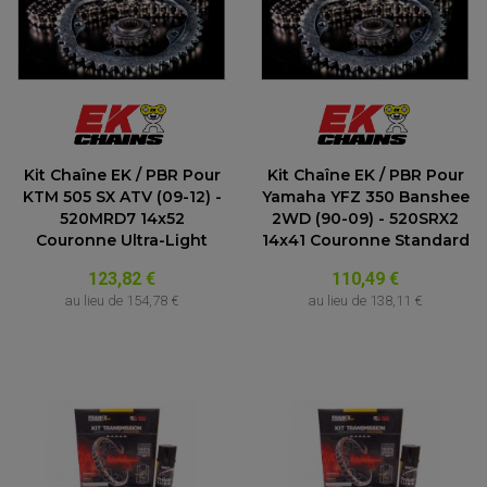
Kit Chaîne EK / PBR Pour
Kit Chaîne EK / PBR Pour
KTM 505 SX ATV (09-12) -
Yamaha YFZ 350 Banshee
520MRD7 14x52
2WD (90-09) - 520SRX2
Couronne Ultra-Light
14x41 Couronne Standard
123,82 €
110,49 €
au lieu de
154,78 €
au lieu de
138,11 €