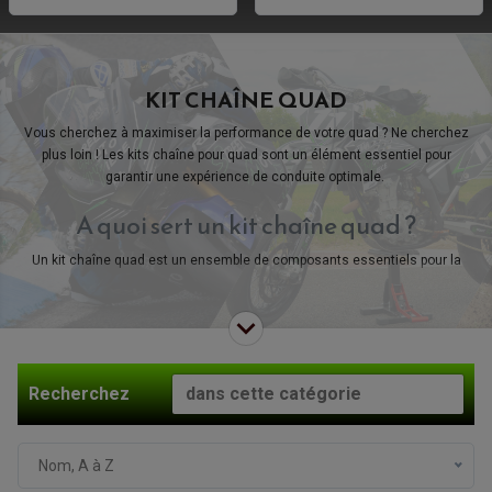
KIT CHAÎNE QUAD
Vous cherchez à maximiser la performance de votre quad ? Ne cherchez
plus loin ! Les kits chaîne pour quad sont un élément essentiel pour
garantir une expérience de conduite optimale.
A quoi sert un kit chaîne quad ?
Un kit chaîne quad est un ensemble de composants essentiels pour la
transmission de la puissance de votre moteur vers les roues de votre
quad. Il se compose généralement d'une chaîne, de pignons et d'une
couronne. Le kit chaîne assure une transmission efficace de la puissance,
garantissant une accélération fluide et une performance optimale. Il est
essentiel de maintenir un kit chaîne en bon état pour éviter une usure
Recherchez
prématurée et assurer la sécurité lors de la conduite.
Nom, A à Z