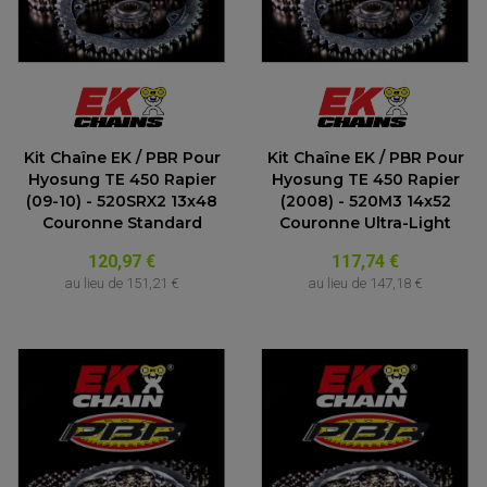
Kit Chaîne EK / PBR Pour
Kit Chaîne EK / PBR Pour
Hyosung TE 450 Rapier
Hyosung TE 450 Rapier
(09-10) - 520SRX2 13x48
(2008) - 520M3 14x52
Couronne Standard
Couronne Ultra-Light
120,97 €
117,74 €
au lieu de
151,21 €
au lieu de
147,18 €