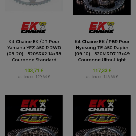
Kit Chaîne EK / JT Pour
Kit Chaîne EK / PBR Pour
Yamaha YFZ 450 R 2WD
Hyosung TE 450 Rapier
(09-20) - 520SRX2 14x38
(09-10) - 520MRD7 13x49
Couronne Standard
Couronne Ultra-Light
103,71 €
117,33 €
au lieu de
129,64 €
au lieu de
146,66 €