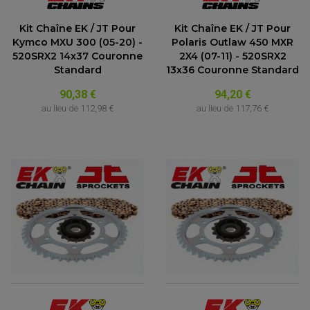
Kit Chaîne EK / JT Pour
Kit Chaîne EK / JT Pour
Kymco MXU 300 (05-20) -
Polaris Outlaw 450 MXR
520SRX2 14x37 Couronne
2X4 (07-11) - 520SRX2
Standard
13x36 Couronne Standard
90,38 €
94,20 €
au lieu de
112,98 €
au lieu de
117,76 €