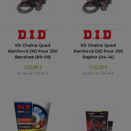
ACCESSOIRE MOTO DUCATI
CARDAN COMPLET
CARDAN DE PONT QUAD / SSV
ACCESSOIRE MOTO HONDA
CROISILLONS DE CARDAN
DÉCO MOTO CROSS ET ENDURO
ACCESSOIRE MOTO HUSQVARNA
KIT CHAÎNE QUAD
KIT DÉCO
ACCESSOIRE MOTO KAWASAKI
NOIX DE CARDAN QUAD / SSV
COUVRE RAYON
ROULETTES DE CHAÎNE
ACCESSOIRE MOTO KTM
SOUFFLET DE CARDANS
ACCESSOIRE MOTO MV AGUSTA
ACCESSOIRE MOTO SUZUKI
ACCESSOIRE MOTO TRIUMPH
Kit Chaîne Quad
Kit Chaîne Quad
ACCESSOIRE MOTO YAMAHA
Renforcé DID Pour 350
Renforcé DID Pour 350
Banshee (89-09)
Raptor (04-14)
122,09 €
112,00 €
au lieu de
135,66 €
au lieu de
124,44 €