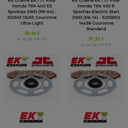
Kit Chaîne EK / JT Pour
Kit Chaîne EK / JT Pour
Honda TRX 400 EX
Honda TRX 450 R
Sportrax 2WD (99-04) -
Sportrax Electric Start
520M3 13x50 Couronne
2WD (06-14) - 520SRX2
Ultra-Light
14x38 Couronne
Standard
86,48 €
91,32 €
au lieu de
108,10 €
au lieu de
114,16 €