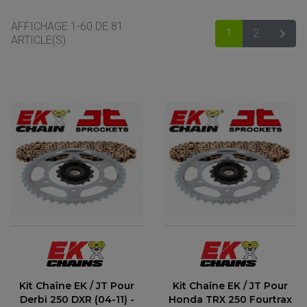
AFFICHAGE 1-60 DE 81

1
2
SUIV
ARTICLE(S)
ACCESSOIRES MOTO
COMMANDE RECULE
CLIGNOTANT ADAPTABLE, UNIVERSEL
NOS MARQUES
EMBOUT DE GUIDON
EQUIPEMENT VINTAGE
ACCESSOIRES MOTO CROSS ET ENDURO
ACCESSOIRE QUAD ARTIC CAT
FEU ARRIÈRE MOTO
Kit Chaîne EK / JT Pour
Kit Chaîne EK / JT Pour
ACCESSOIRES ANODISES
ACCESSOIRE QUAD CAN-AM
GUIDON
Derbi 250 DXR (04-11) -
Honda TRX 250 Fourtrax
ACCESSOIRES PADDOCK
PONTET / REHAUSSE DE GUIDON