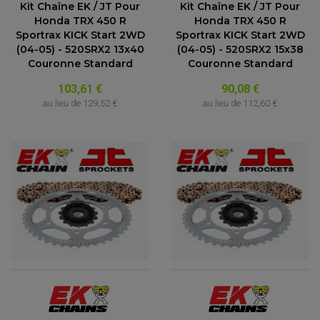
Kit Chaîne EK / JT Pour
Kit Chaîne EK / JT Pour
Honda TRX 450 R
Honda TRX 450 R
Sportrax KICK Start 2WD
Sportrax KICK Start 2WD
(04-05) - 520SRX2 13x40
(04-05) - 520SRX2 15x38
Couronne Standard
Couronne Standard
103,61 €
90,08 €
au lieu de
129,52 €
au lieu de
112,60 €
ACCESSOIRES QUAD
ACCESSOIRES ANODISES POUR QUAD
BOUCHON DE RÉSERVOIR QUAD
GUIDON QUAD
KIT DÉCO QUAD / SSV
KIT POIGNÉE DE GAZ QUAD
POIGNÉE QUAD
PROTÈGE-MAINS
PONTETS / REHAUSSES DE GUIDON