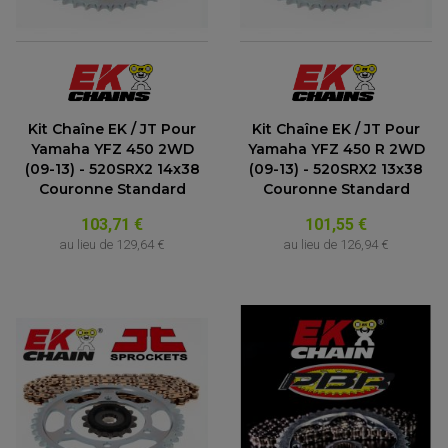
ACCESSOIRE SCOOTER KYMCO
PROTECTION FOURCHE ET BRAS OSCILLANT
PROTECTION SILENCIEUX
ACCESSOIRE SCOOTER MBK
PROTECTION LEVIER
ACCESSOIRE SCOOTER PEUGEOT
TAMPONS ALLOY ULTIMA
ACCESSOIRE SCOOTER PIAGGIO
ACCESSOIRE SCOOTER SUZUKI
ROULEMENT MOTO
ACCESSOIRE SCOOTER VESPA
ROULEMENT DE ROUE
Kit Chaîne EK / JT Pour
Kit Chaîne EK / JT Pour
ACCESSOIRE SCOOTER YAMAHA
ROULEMENT DE DIRECTION
Yamaha YFZ 450 2WD
Yamaha YFZ 450 R 2WD
(09-13) - 520SRX2 14x38
(09-13) - 520SRX2 13x38
TRANSMISSION
Couronne Standard
Couronne Standard
AMORTISSEUR DE COUPLE
EMBRAYAGE MOTO
103,71 €
101,55 €
KIT CHAÎNE MOTO
au lieu de
129,64 €
au lieu de
126,94 €