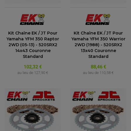
Kit Chaîne EK / JT Pour
Kit Chaîne EK / JT Pour
Yamaha YFM 350 Raptor
Yamaha YFM 350 Warrior
2WD (05-13) - 520SRX2
2WD (1988) - 520SRX2
14x43 Couronne
13x40 Couronne
Standard
Standard
102,32 €
88,46 €
au lieu de
127,90 €
au lieu de
110,58 €
PARTIE CYCLE QUAD
AMORTISSEURS QUAD / SSV
BIELLETTES DE DIRECTION
CÂBLE ACCÉLÉRATEUR / EMBRAYAGE / STARTER
COLONNE DE DIRECTION QUAD
KIT RECONDITIONNEMENT TRIANGLE
LEVIER DE FREIN ET D'EMBRAYAGE
ROTULE DE DIRECTION