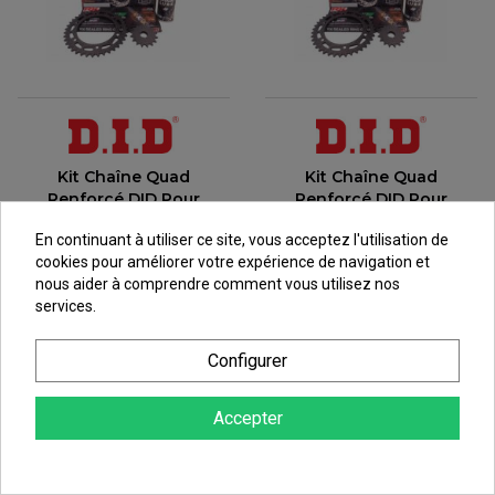
Kit Chaîne Quad
Kit Chaîne Quad
Renforcé DID Pour
Renforcé DID Pour
KFX450 R (08-15)
KXR250 (03-14) MXU250
En continuant à utiliser ce site, vous acceptez l'utilisation de
(03-13)
117,51 €
cookies pour améliorer votre expérience de navigation et
124,67 €
au lieu de
130,56 €
nous aider à comprendre comment vous utilisez nos
au lieu de
138,52 €
services.
Configurer
Accepter