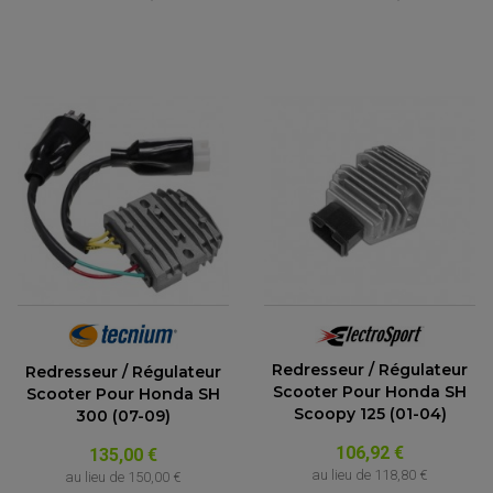
PARTIE CYCLE QUAD
Redresseur / Régulateur
Redresseur / Régulateur
Scooter Pour Honda SH
AMORTISSEURS QUAD / SSV
Scooter Pour Honda SH
BIELLETTES DE DIRECTION
Scoopy 125 (01-04)
300 (07-09)
CÂBLE ACCÉLÉRATEUR / EMBRAYAGE / STARTER
COLONNE DE DIRECTION QUAD
106,92 €
135,00 €
KIT RECONDITIONNEMENT TRIANGLE
LEVIER DE FREIN ET D'EMBRAYAGE
au lieu de
118,80 €
au lieu de
150,00 €
ROTULE DE DIRECTION