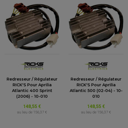
Redresseur / Régulateur
Redresseur / Régulateur
RICK'S Pour Aprilia
RICK'S Pour Aprilia
Atlantic 400 Sprint
Atlantic 500 (02-04) - 10-
ACCESSOIRES MOTO
(2006) - 10-010
010
COMMANDE RECULE
CLIGNOTANT ADAPTABLE, UNIVERSEL
148,55 €
148,55 €
NOS MARQUES
EMBOUT DE GUIDON
au lieu de
156,37 €
au lieu de
156,37 €
EQUIPEMENT VINTAGE
ACCESSOIRES MOTO CROSS ET ENDURO
ACCESSOIRE QUAD ARTIC CAT
FEU ARRIÈRE MOTO
ACCESSOIRES ANODISES
ACCESSOIRE QUAD CAN-AM
GUIDON
ACCESSOIRES PADDOCK
PONTET / REHAUSSE DE GUIDON