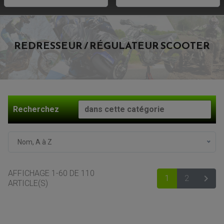
REDRESSEUR / RÉGULATEUR SCOOTER
Recherchez
Nom, A à Z
AFFICHAGE 1-60 DE 110

1
2
SUIV
ARTICLE(S)