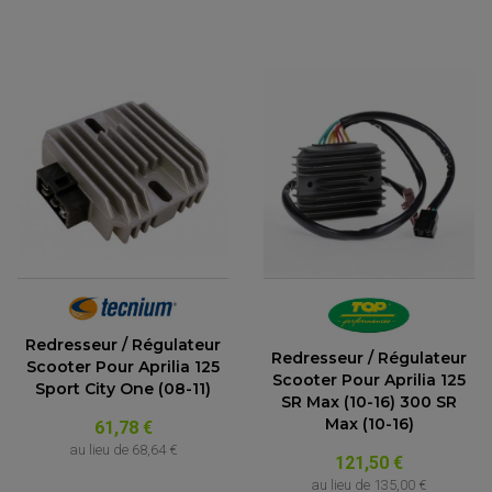
FEUX ADDITIONNELS
FREINAGE
KIT RECONDITIONNEMENT DEMARREUR
DISQUE DE FREIN AVANT
POMPE A ESSENCE
ACCESSOIRE + VISSERIE FREINAGE
REDRESSEUR / REGULATEUR
DISQUE DE FREIN ARRIERE
STATOR
PLAQUETTE DE FREIN AVANT
PLAQUETTE DE FREIN ARRIERE
MAÎTRE CYLINDRE
ENTRETIEN MOTO
ATELIER, PADDOCK, STAND
ANTIPARASITE NGK
BOUGIE NGK
FILTRE A AIR
FILTRE A HUILE
FILTRE ET ACCESSOIRE ESSENCE
OUTILLAGE
PRODUIT D'ENTRETIEN
Redresseur / Régulateur
Redresseur / Régulateur
Scooter Pour Aprilia 125
Scooter Pour Aprilia 125
Sport City One (08-11)
SR Max (10-16) 300 SR
Max (10-16)
61,78 €
au lieu de
68,64 €
121,50 €
au lieu de
135,00 €