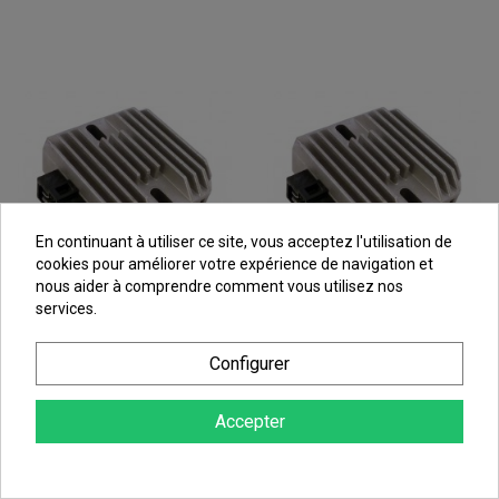
En continuant à utiliser ce site, vous acceptez l'utilisation de
cookies pour améliorer votre expérience de navigation et
nous aider à comprendre comment vous utilisez nos
services.
Redresseur / Régulateur
Redresseur / Régulateur
Configurer
Scooter Pour MBK Waap
Scooter Pour MBK X-Over
125 (08-10)
125 (10-12)
Accepter
61,78 €
61,78 €
au lieu de
68,64 €
au lieu de
68,64 €