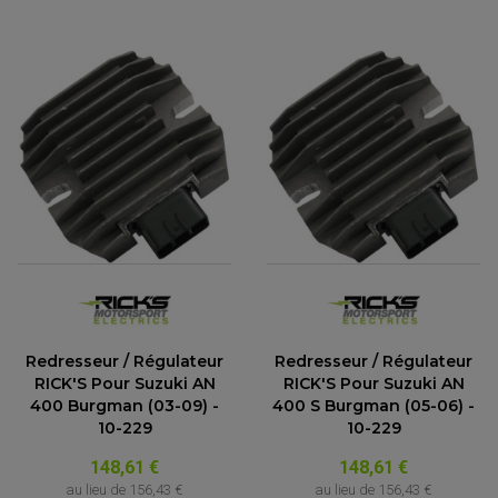
ACCESSOIRES QUAD
Redresseur / Régulateur
Redresseur / Régulateur
ACCESSOIRES ANODISES POUR QUAD
RICK'S Pour Suzuki AN
RICK'S Pour Suzuki AN
BOUCHON DE RÉSERVOIR QUAD
400 Burgman (03-09) -
400 S Burgman (05-06) -
GUIDON QUAD
KIT DÉCO QUAD / SSV
10-229
10-229
KIT POIGNÉE DE GAZ QUAD
POIGNÉE QUAD
148,61 €
148,61 €
PROTÈGE-MAINS
au lieu de
156,43 €
au lieu de
156,43 €
PONTETS / REHAUSSES DE GUIDON