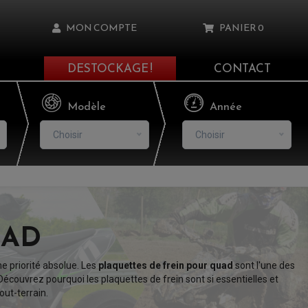
MON COMPTE
PANIER
0
DESTOCKAGE !
CONTACT
Il n'y a aucun produit dans votre panier
Modèle
Année
Choisir
Choisir
asse oublié ?
NNEXION
UAD
NSCRIRE
e priorité absolue. Les
plaquettes de frein pour quad
sont l'une des
Découvrez pourquoi les plaquettes de frein sont si essentielles et
out-terrain.