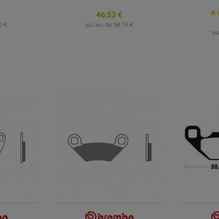
46,53 €
9 €
au lieu de
58,16 €
au
(1 avis)