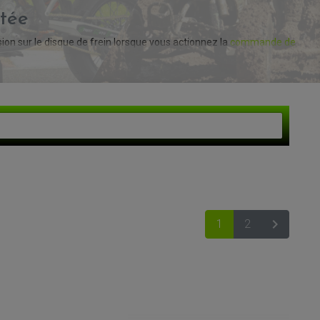
rtée
VOIR LE PANIER
on sur le disque de frein lorsque vous actionnez la
commande de
r votre sécurité, mais aussi pour le contrôle total de votre quad, en

1
2
SUIVANT