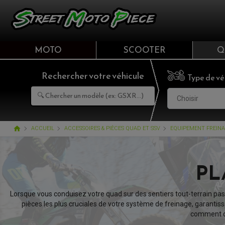
MOTO
SCOOTER
Q
Rechercher votre véhicule
Type de vé
Choisir
home
ACCUEIL
ACCESSOIRES & PIÈCES QUAD ET SSV
EQUIPEMENT FREINA
PL
Lorsque vous conduisez votre quad sur des sentiers tout-terrain passi
pièces les plus cruciales de votre système de freinage, garantiss
comment cho