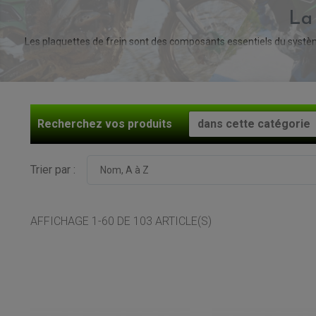
La 
Les plaquettes de frein sont des composants essentiels du système
freinage
, créant ainsi une friction qui ralentit votre quad. Une pe
Recherchez
vos produits
Trier par :
Nom, A à Z
AFFICHAGE 1-60 DE 103 ARTICLE(S)