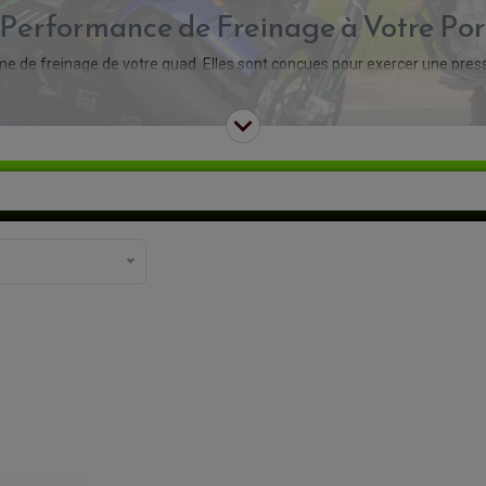
Performance de Freinage à Votre Po
 de freinage de votre quad. Elles sont conçues pour exercer une pressi
rformance de freinage fiable et efficace est non seulement essentielle pou
particulier sur des terrains accidentés.