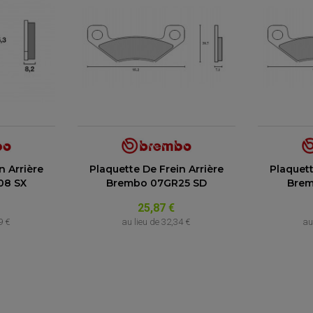
n Arrière
Plaquette De Frein Arrière
Plaquett
08 SX
Brembo 07GR25 SD
Brem
25,87 €
9 €
au lieu de
32,34 €
au