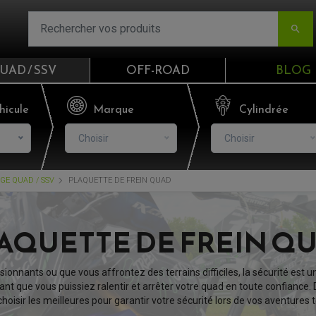

UAD / SSV
OFF-ROAD
BLOG
Email
hicule
Marque
Cylindrée
Choisir
Choisir
Mot de passe
GE QUAD / SSV
PLAQUETTE DE FREIN QUAD
Mot de p
CO
AQUETTE DE FREIN Q
S'I
onnants ou que vous affrontez des terrains difficiles, la sécurité est un
ant que vous puissiez ralentir et arrêter votre quad en toute confiance. 
isir les meilleures pour garantir votre sécurité lors de vos aventures t