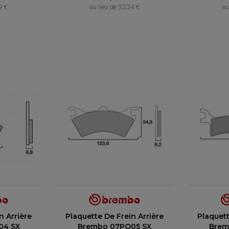
9 €
au lieu de
32,34 €
au
(1 avis)
n Arrière
Plaquette De Frein Arrière
Plaquett
04 SX
Brembo 07PO05 SX
Brem