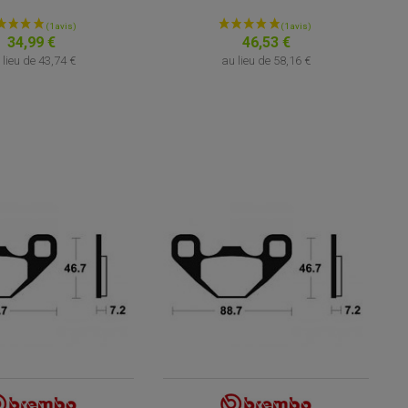
34,99 €
46,53 €
 lieu de
43,74 €
au lieu de
58,16 €