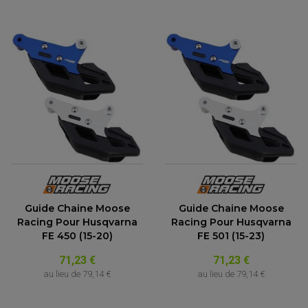
Guide Chaine Moose
Guide Chaine Moose
ACCESSOIRES QUAD
Racing Pour Husqvarna
Racing Pour Husqvarna
ACCESSOIRES ANODISES POUR QUAD
FE 450 (15-20)
FE 501 (15-23)
BOUCHON DE RÉSERVOIR QUAD
GUIDON QUAD
71,23 €
71,23 €
KIT DÉCO QUAD / SSV
KIT POIGNÉE DE GAZ QUAD
au lieu de
79,14 €
au lieu de
79,14 €
POIGNÉE QUAD
PROTÈGE-MAINS
PONTETS / REHAUSSES DE GUIDON