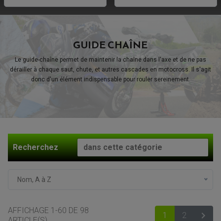
GUIDE CHAÎNE
Le guide-chaîne permet de maintenir la chaîne dans l'axe et de ne pas
dérailler à chaque saut, chute, et autres cascades en motocross. Il s'agit
donc d'un élément indispensable pour rouler sereinement.
Recherchez
Nom, A à Z
AFFICHAGE 1-60 DE 98

1
2
SUIV
ARTICLE(S)