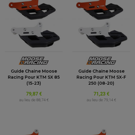
Guide Chaine Moose
Guide Chaine Moose
Racing Pour KTM SX 85
Racing Pour KTM SX-F
(15-23)
250 (08-20)
79,87 €
71,23 €
au lieu de
88,74 €
au lieu de
79,14 €
PARTIE CYCLE QUAD
AMORTISSEURS QUAD / SSV
BIELLETTES DE DIRECTION
CÂBLE ACCÉLÉRATEUR / EMBRAYAGE / STARTER
COLONNE DE DIRECTION QUAD
KIT RECONDITIONNEMENT TRIANGLE
LEVIER DE FREIN ET D'EMBRAYAGE
ROTULE DE DIRECTION