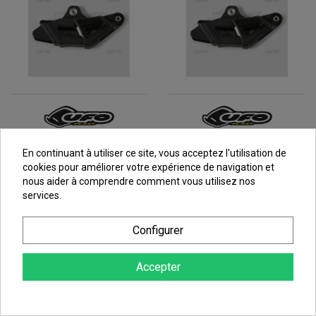
Guide Chaîne UFO Pour
Guide Chaîne UFO Pour
En continuant à utiliser ce site, vous acceptez l'utilisation de
Moto EXC125 (11-16)
Moto EXC250 F (11-19)
cookies pour améliorer votre expérience de navigation et
EXC200 (12-16) EXC250
EXC350 F (12-19)
nous aider à comprendre comment vous utilisez nos
(11-20)
25,25 €
services.
25,25 €
au lieu de
28,06 €
au lieu de
28,06 €
Configurer
Accepter
AFFICHAGE 1-60 DE 98

1
2
SUIV
ARTICLE(S)