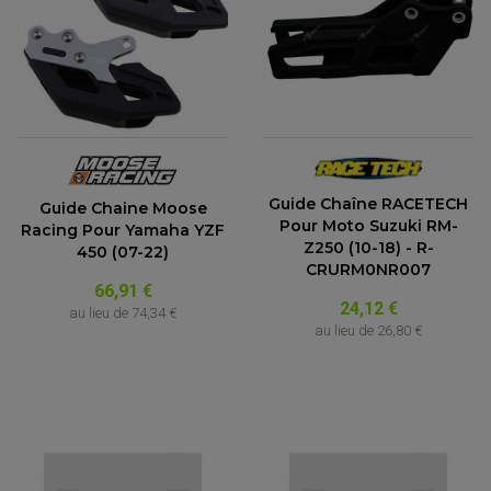
Guide Chaîne RACETECH
Guide Chaine Moose
Pour Moto Suzuki RM-
Racing Pour Yamaha YZF
Z250 (10-18) - R-
450 (07-22)
CRURM0NR007
66,91 €
24,12 €
au lieu de
74,34 €
au lieu de
26,80 €