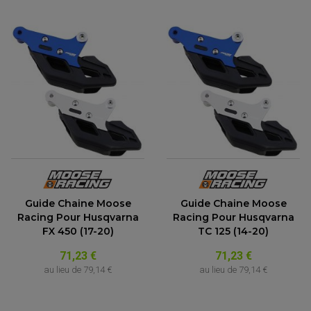
FEUX ADDITIONNELS
FREINAGE
KIT RECONDITIONNEMENT DEMARREUR
DISQUE DE FREIN AVANT
POMPE A ESSENCE
ACCESSOIRE + VISSERIE FREINAGE
REDRESSEUR / REGULATEUR
DISQUE DE FREIN ARRIERE
STATOR
PLAQUETTE DE FREIN AVANT
PLAQUETTE DE FREIN ARRIERE
MAÎTRE CYLINDRE
ENTRETIEN MOTO
ATELIER, PADDOCK, STAND
ANTIPARASITE NGK
BOUGIE NGK
FILTRE A AIR
FILTRE A HUILE
FILTRE ET ACCESSOIRE ESSENCE
OUTILLAGE
PRODUIT D'ENTRETIEN
Guide Chaine Moose
Guide Chaine Moose
Racing Pour Husqvarna
Racing Pour Husqvarna
FX 450 (17-20)
TC 125 (14-20)
71,23 €
71,23 €
au lieu de
79,14 €
au lieu de
79,14 €