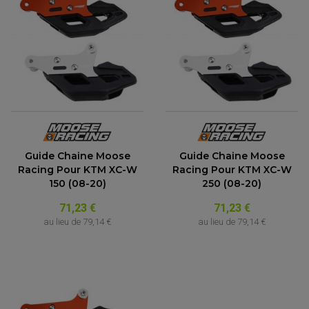
ACCESSOIRE SCOOTER KYMCO
PROTECTION FOURCHE ET BRAS OSCILLANT
PROTECTION SILENCIEUX
ACCESSOIRE SCOOTER MBK
PROTECTION LEVIER
ACCESSOIRE SCOOTER PEUGEOT
TAMPONS ALLOY ULTIMA
ACCESSOIRE SCOOTER PIAGGIO
ACCESSOIRE SCOOTER SUZUKI
ROULEMENT MOTO
ACCESSOIRE SCOOTER VESPA
ROULEMENT DE ROUE
ACCESSOIRE SCOOTER YAMAHA
ROULEMENT DE DIRECTION
TRANSMISSION
AMORTISSEUR DE COUPLE
EMBRAYAGE MOTO
Guide Chaine Moose
Guide Chaine Moose
KIT CHAÎNE MOTO
Racing Pour KTM XC-W
Racing Pour KTM XC-W
150 (08-20)
250 (08-20)
71,23 €
71,23 €
au lieu de
79,14 €
au lieu de
79,14 €