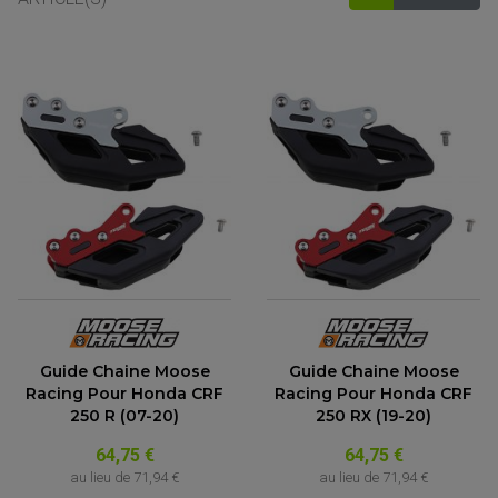
Guide Chaine Moose
Guide Chaine Moose
ACCESSOIRES MOTO
Racing Pour Honda CRF
Racing Pour Honda CRF
COMMANDE RECULE
CLIGNOTANT ADAPTABLE, UNIVERSEL
250 R (07-20)
250 RX (19-20)
NOS MARQUES
EMBOUT DE GUIDON
EQUIPEMENT VINTAGE
ACCESSOIRES MOTO CROSS ET ENDURO
ACCESSOIRE QUAD ARTIC CAT
64,75 €
64,75 €
FEU ARRIÈRE MOTO
ACCESSOIRES ANODISES
ACCESSOIRE QUAD CAN-AM
au lieu de
71,94 €
au lieu de
71,94 €
GUIDON
ACCESSOIRES PADDOCK
PONTET / REHAUSSE DE GUIDON