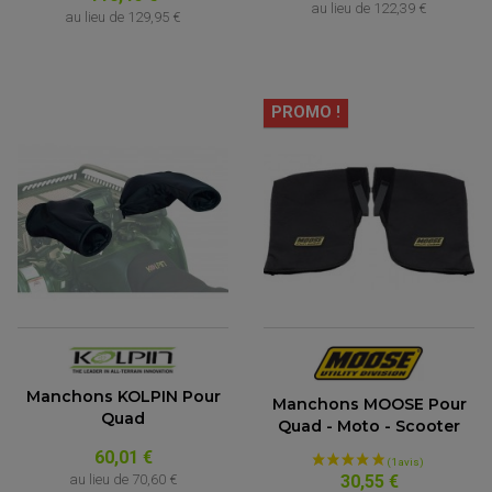
au lieu de
122,39 €
au lieu de
129,95 €
PROMO !
Manchons KOLPIN Pour
Manchons MOOSE Pour
Quad
Quad - Moto - Scooter
60,01 €
au lieu de
70,60 €
30,55 €