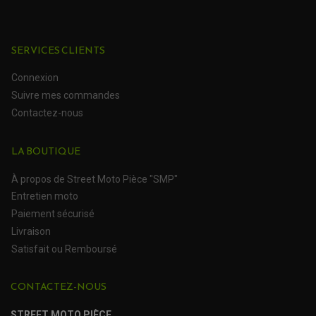
CARDAN DE PONT QUAD / SSV
ACCESSOIRE MOTO HONDA
CROISILLONS DE CARDAN
DÉCO MOTO CROSS ET ENDURO
ACCESSOIRE MOTO HUSQVARNA
KIT CHAÎNE QUAD
KIT DÉCO
ACCESSOIRE MOTO KAWASAKI
NOIX DE CARDAN QUAD / SSV
COUVRE RAYON
ROULETTES DE CHAÎNE
SERVICES CLIENTS
ACCESSOIRE MOTO KTM
SOUFFLET DE CARDANS
ACCESSOIRE MOTO MV AGUSTA
Connexion
ACCESSOIRE MOTO SUZUKI
ACCESSOIRE MOTO TRIUMPH
Suivre mes commandes
ACCESSOIRE MOTO YAMAHA
Contactez-nous
LA BOUTIQUE
À propos de Street Moto Pièce "SMP"
Entretien moto
Paiement sécurisé
(1 avis)
Livraison
Satisfait ou Remboursé
CONTACTEZ-NOUS
STREET MOTO PIÈCE