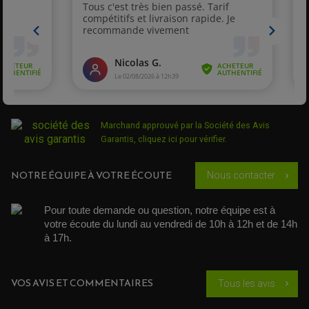
Marchand approuvé par la Société des Avis
Garantis,
cliquez ici pour vérifier
.
NOTRE ÉQUIPE À VOTRE ÉCOUTE
Nous contacter
chevron_right
Pour toute demande ou question, notre équipe est à 
votre écoute du lundi au vendredi de 10h à 12h et de 14h 
à 17h. 
VOS AVIS ET COMMENTAIRES
Tous les avis
chevron_right