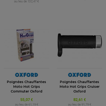
au lieu de
132,47 €
BOUGIE NGK
FILTRE A AIR
FILTRE A HUILE
FILTRE ET ACCESSOIRE ESSENCE
OUTILLAGE
PRODUIT D'ENTRETIEN
Poignées Chauffantes
Poignées Chauffantes
Moto Hot Grips
Moto Hot Grips Cruiser
Commuter Oxford
Oxford
55,07 €
82,61 €
au lieu de
61,19 €
au lieu de
91,79 €