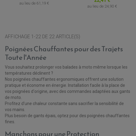
22,41 €
au lieu de
61,19 €
au lieu de
24,90 €
AFFICHAGE 1-22 DE 22 ARTICLE(S)
Poignées Chauffantes pour des Trajets
Toute l'Année
Vous souhaitez prolonger vos balades à moto même lorsque les
températures déclinent ?
Nos poignées chauffantes ergonomiques offrent une solution
pratique et économe en énergie. Installation facile à la place de
vos poignées d'origine, avec des commandes adaptées aux gants
de moto.
Profitez d'une chaleur constante sans sacrifier la sensibilité de
vos mains.
Plus besoin de gants épais, optez pour des poignées chauffantes
fines.
PARTIE CYCLE QUAD
Manchons pour une Protection
AMORTISSEURS QUAD / SSV