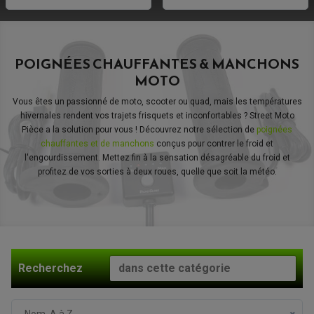
POIGNÉES CHAUFFANTES & MANCHONS
MOTO
Vous êtes un passionné de moto, scooter ou quad, mais les températures
hivernales rendent vos trajets frisquets et inconfortables ? Street Moto
Pièce a la solution pour vous ! Découvrez notre sélection de
poignées
chauffantes et de manchons
conçus pour contrer le froid et
l'engourdissement. Mettez fin à la sensation désagréable du froid et
profitez de vos sorties à deux roues, quelle que soit la météo.
ACCESSOIRES MOTO
COMMANDE RECULE
CLIGNOTANT ADAPTABLE, UNIVERSEL
NOS MARQUES
EMBOUT DE GUIDON
EQUIPEMENT VINTAGE
ACCESSOIRES MOTO CROSS ET ENDURO
ACCESSOIRE QUAD ARTIC CAT
FEU ARRIÈRE MOTO
ACCESSOIRES ANODISES
ACCESSOIRE QUAD CAN-AM
GUIDON
Recherchez
ACCESSOIRES PADDOCK
PONTET / REHAUSSE DE GUIDON
ACCESSOIRE QUAD KAWASAKI
VALVES DE DÉCHARGE
ANTIVOL / ALARME
INSERT DE FINITION DE CADRE
ACCESSOIRE QUAD KTM
KIT DÉPART
HOUSSE MOTO
ALARME
BOUCHON DE RÉSERVOIR
ACCESSOIRE QUAD KYMCO
LEVIER TAILLE MASSE
ANTIVOL SCOOTER
PONTETS / REHAUSSES DE GUIDON