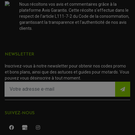
Nous récoltons vos avis et commentaires grâce à la
(13 avis)
plateforme Avis Garantis. Cette récolte s'effectue dans le
respect de l'article L111-7-2 du Code de la consommation,
garantissant la transparence et l'authenticité de nos avis
clients.
ROULEMENT QUAD / SSV
JOINT DE TIGE D'AMORTISSEUR
KIT ROULEMENT D'AMORTISSEUR
KIT ROULEMENT DE BRAS OSCILLANT
KIT ROULEMENT DE BIELLETTES D'AMORTISSEUR
PLASTIQUES MOTO CROSS ET ENDURO
NEWSLETTER
KIT RÉPARATION ENTRETOISE D'AMORTISSEUR
PLASTIQUES GASGAS
KIT ROULEMENT & JOINT DE DIFFÉRENTIEL
PLASTIQUES HONDA
ROULEMENT DE COLONNE DE DIRECTION
Inscrivez-vous à notre newsletter pour obtenir nos codes promo
PLASTIQUES HUSQVARNA
ROULEMENTS DE ROUES
et bons plans, ainsi que des astuces et guides pour motards. Vous
PLASTIQUES KAWASAKI
PLASTIQUES KTM
pouvez vous désinscrire à tout moment.
PLASTIQUES SUZUKI
PROTECTION QUAD / SSV
PLASTIQUES YAMAHA
BUMPERS, NERF-BARS ET GRAB BAR QUAD
KIT D'EXTENSION D'AILES
PARE-BRISE, TOIT ET PORTES SSV
PROTECTION MOTOCROSS ET ENDURO
PROTÈGE AMORTISSEUR
NOS MARQUES
PROTECTION RADIATEUR
SEMELLES, PROTEC. TRIANGLES, SABOT QUAD
PROTEGE PIGNON
ACCESSOIRE MOTO APRILIA
SUIVEZ-NOUS
PROTÈGE-MAINS
ACCESSOIRE MOTO BENELLI
SABOT DE PROTECTION
TRANSMISSION QUAD
PROTECTION MOTEUR
ACCESSOIRE MOTO BMW
ARBRE DE ROUE QUAD
PROTECTION DE FOURCHE
ACCESSOIRE MOTO DUCATI
CARDAN COMPLET