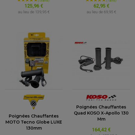
BULLE / PARE-BRISE
KIT STREET BIKE
125,96 €
62,95 €
LEVIER DE FREIN
LEVIER DE FREIN
au lieu de
139,95 €
au lieu de
69,95 €
RÉTROVISEUR TYPE ORIGINE
LEVIER D'EMBRAYAGE
OPTIQUE TYPE ORIGINE
PÉDALE DE FREIN
PIÈCE MOTEUR
REPOSE PIED TYPE ORIGINE
RETROVISEUR MOTO TYPE ORIGINE
GALET DE VARIATEUR
SÉLECTEUR DE VITESSE
COURROIE
VARIATEUR SCOOTER
POMPE A ESSENCE
Poignées Chauffantes
Quad KOSO X-Apollo 130
Poignées Chauffantes
Mm
MOTO Tecno Globe LUXE
130mm
164,42 €