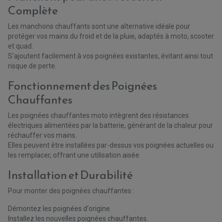
BIELLETTES DE DIRECTION
Complète
CÂBLE ACCÉLÉRATEUR / EMBRAYAGE / STARTER
COLONNE DE DIRECTION QUAD
KIT RECONDITIONNEMENT TRIANGLE
Les manchons chauffants sont une alternative idéale pour
LEVIER DE FREIN ET D'EMBRAYAGE
protéger vos mains du froid et de la pluie, adaptés à moto, scooter
ROTULE DE DIRECTION
ÉCHAPPEMENT CROSS ENDURO
et quad.
ROTULE DE TRIANGLE
SÉLECTEUR DE VITESSE
ACCESSOIRES ÉCHAPPEMENT
S'ajoutent facilement à vos poignées existantes, évitant ainsi tout
ÉCHAPPEMENT & SILENCIEUX AKRAPOVIC
risque de perte.
ÉCHAPPEMENT & SILENCIEUX FMF
PIÈCE MOTEUR
PIÈCES MOTEUR QUAD
ÉCHAPPEMENT & SILENCIEUX PRO CIRCUIT
Fonctionnement des Poignées
BOUCHON D'HUILE
ARBRE A CAMES QAUD
COURROIE DE DISTRIBUTION
Chauffantes
COURROIE DE TRANSMISSION
PARTIE CYCLE
COUVERCLE + PLATEAU PRESSION
EMBRAYAGE QUAD
DÉMARREUR MOTO
EQUIPEMENT ADMISSION / CARBURATEUR
LEVIER DE FREIN
DURITE RADIATEUR
Les poignées chauffantes moto intègrent des résistances
KIT AMÉLIORATION EMBRAYAGE
LEVIER D'EMBRAYAGE
JOINT COUVRE CULASSE
KIT RÉPARATION POMPE A EAU
PÉDALE DE FREIN
électriques alimentées par la batterie, générant de la chaleur pour
KIT RÉPARATION DEMARREUR
SÉLECTEUR DE VITESSE
(1 avis)
réchauffer vos mains.
KIT RÉPARATION CARBU.
CÂBLE ACCÉLÉRATEUR
KIT RÉPARATION ROBINET
Elles peuvent être installées par-dessus vos poignées actuelles ou
PLASTIQUE QUAD / SSV
CÂBLE D'EMBRAYAGE
MEMBRANE / BOISSEAU
KICK DE DÉMARRAGE
les remplacer, offrant une utilisation aisée.
PROTÈGE-MAINS
RADIATEUR MOTO
REPOSE PIEDS
POMPE A ESSENCE
POIGNÉE
Installation et Durabilité
PIPE D'ADMISSION
GUIDON CROSS ET ENDURO
OUTILLAGE ET ACCESSOIRES ATELIER
DEMI COCOTTE
QUAD
Pour monter des poignées chauffantes :
PNEUMATIQUE
ACCESSOIRE ATELIER QUAD
SUSPENSION
CHAMBRE A AIR
OUTILLAGE QUAD
Démontez les poignées d'origine.
NOS MARQUES
JOINT SPY
Installez les nouvelles poignées chauffantes.