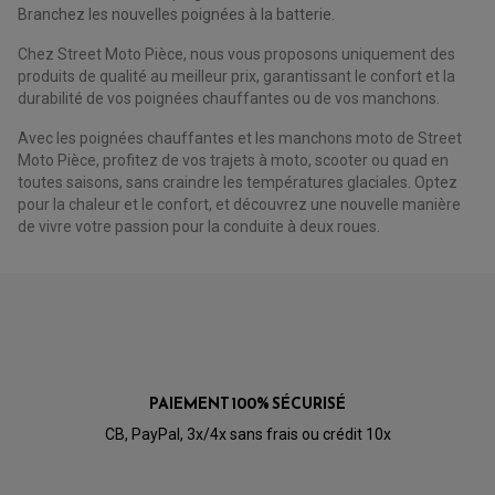
FOURCHE ET AMORTISSEUR
ACCESSOIRE SCOOTER APRILIA
Branchez les nouvelles poignées à la batterie.
PROTECTION MOTO
ACCESSOIRE SCOOTER BMW
COUVRE CARTER ET SLIDER
Chez Street Moto Pièce, nous vous proposons uniquement des
ACCESSOIRE SCOOTER GILERA
PATINS DE PROTECTION TOP BLOCK
PATIN DE RECHANGE TOP BLOCK
produits de qualité au meilleur prix, garantissant le confort et la
ACCESSOIRE SCOOTER HONDA
PROTECTION RADIATEUR
durabilité de vos poignées chauffantes ou de vos manchons.
ACCESSOIRE SCOOTER KYMCO
PROTECTION FOURCHE ET BRAS OSCILLANT
PROTECTION SILENCIEUX
ACCESSOIRE SCOOTER MBK
Avec les poignées chauffantes et les manchons moto de Street
PROTECTION LEVIER
ACCESSOIRE SCOOTER PEUGEOT
TAMPONS ALLOY ULTIMA
Moto Pièce, profitez de vos trajets à moto, scooter ou quad en
ACCESSOIRE SCOOTER PIAGGIO
toutes saisons, sans craindre les températures glaciales. Optez
ACCESSOIRE SCOOTER SUZUKI
pour la chaleur et le confort, et découvrez une nouvelle manière
ROULEMENT MOTO
ACCESSOIRE SCOOTER VESPA
de vivre votre passion pour la conduite à deux roues.
ROULEMENT DE ROUE
ACCESSOIRE SCOOTER YAMAHA
ROULEMENT DE DIRECTION
TRANSMISSION
AMORTISSEUR DE COUPLE
EMBRAYAGE MOTO
KIT CHAÎNE MOTO
PAIEMENT 100% SÉCURISÉ
CB, PayPal, 3x/4x sans frais ou crédit 10x