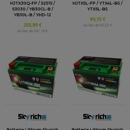
HJTX30Q-FP / 52515 /
HJTX5L-FP / YTX4L-BS /
53030 / YB30CL-B /
YTX5L-BS
YB30L-B / YHD-12
49,15 €
255,89 €
au lieu de
65,53 €
au lieu de
341,18 €
Batterie Lithium Skyrich
Batterie Lithium Skyrich