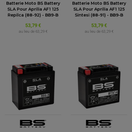
ACCESSOIRE SCOOTER KYMCO
Batterie Moto BS Battery
Batterie Moto BS Battery
PROTECTION FOURCHE ET BRAS OSCILLANT
PROTECTION SILENCIEUX
ACCESSOIRE SCOOTER MBK
SLA Pour Aprilia AF1 125
SLA Pour Aprilia AF1 125
PROTECTION LEVIER
Repilca (88-92) - BB9-B
Sintesi (88-91) - BB9-B
ACCESSOIRE SCOOTER PEUGEOT
TAMPONS ALLOY ULTIMA
ACCESSOIRE SCOOTER PIAGGIO
(9 avis)
53,79 €
53,79 €
ACCESSOIRE SCOOTER SUZUKI
ROULEMENT MOTO
au lieu de
63,29 €
au lieu de
63,29 €
ACCESSOIRE SCOOTER VESPA
ROULEMENT DE ROUE
ACCESSOIRE SCOOTER YAMAHA
ROULEMENT DE DIRECTION
TRANSMISSION
AMORTISSEUR DE COUPLE
EMBRAYAGE MOTO
KIT CHAÎNE MOTO