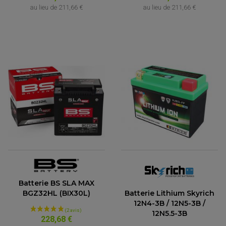
au lieu de
211,66 €
au lieu de
211,66 €
Batterie BS SLA MAX
Batterie Lithium Skyrich
BGZ32HL (BIX30L)
12N4-3B / 12N5-3B /
(1 avis)
12N5.5-3B
228,68 €