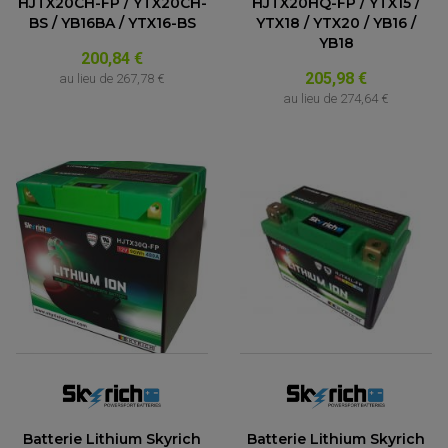
HJTX20CH-FP / YTX20CH-
HJTX20HQ-FP / YTX15 /
BS / YB16BA / YTX16-BS
YTX18 / YTX20 / YB16 /
YB18
200,84 €
205,98 €
au lieu de
267,78 €
au lieu de
274,64 €
Batterie Lithium Skyrich
Batterie Lithium Skyrich