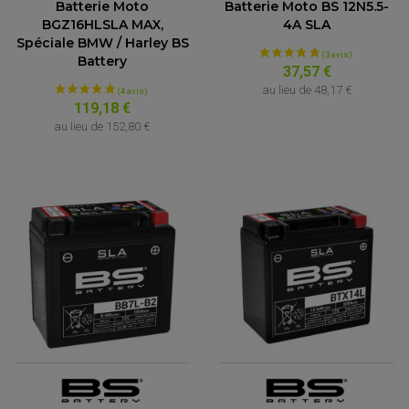
Batterie Moto
Batterie Moto BS 12N5.5-
BGZ16HLSLA MAX,
4A SLA
Spéciale BMW / Harley BS
Battery
37,57 €
au lieu de
48,17 €
119,18 €
au lieu de
152,80 €