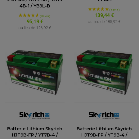
4B-1 / YB9L-B
(2 avis)
139,44 €
95,19 €
au lieu de
185,92 €
au lieu de
126,92 €
ACCESSOIRES QUAD
ACCESSOIRES ANODISES POUR QUAD
BOUCHON DE RÉSERVOIR QUAD
GUIDON QUAD
KIT DÉCO QUAD / SSV
KIT POIGNÉE DE GAZ QUAD
POIGNÉE QUAD
Batterie Lithium Skyrich
Batterie Lithium Skyrich
PROTÈGE-MAINS
HJT9B-FP / YT7B-4 /
HJT9B-FP / YT9B-4 /
PONTETS / REHAUSSES DE GUIDON