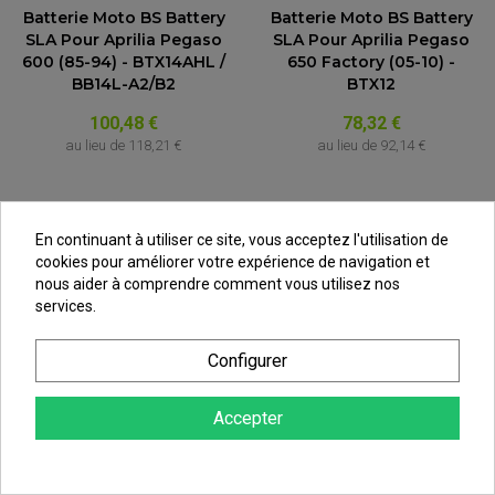
Batterie Moto BS Battery
Batterie Moto BS Battery
SLA Pour Aprilia Pegaso
SLA Pour Aprilia Pegaso
600 (85-94) - BTX14AHL /
650 Factory (05-10) -
BB14L-A2/B2
BTX12
100,48 €
78,32 €
au lieu de
118,21 €
au lieu de
92,14 €
(1 avis)
En continuant à utiliser ce site, vous acceptez l'utilisation de
cookies pour améliorer votre expérience de navigation et
nous aider à comprendre comment vous utilisez nos
services.
Configurer
Accepter