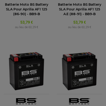
Batterie Moto BS Battery
Batterie Moto BS Battery
SLA Pour Aprilia AF1 125
SLA Pour Aprilia AF1 125
(86-90) - BB9-B
A.E (88-91) - BB9-B
53,79 €
53,79 €
au lieu de
63,29 €
au lieu de
63,29 €
(1 avis)
PARTIE CYCLE QUAD
AMORTISSEURS QUAD / SSV
BIELLETTES DE DIRECTION
CÂBLE ACCÉLÉRATEUR / EMBRAYAGE / STARTER
COLONNE DE DIRECTION QUAD
KIT RECONDITIONNEMENT TRIANGLE
LEVIER DE FREIN ET D'EMBRAYAGE
ROTULE DE DIRECTION