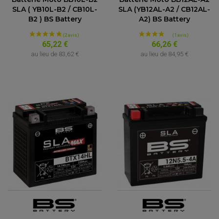
SLA ( YB10L-B2 / CB10L-
SLA (YB12AL-A2 / CB12AL-
B2 ) BS Battery
A2) BS Battery
65,22 €
66,26 €
au lieu de
83,62 €
au lieu de
84,95 €