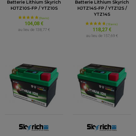
Batterie Lithium Skyrich
Batterie Lithium Skyrich
HJTZ10S-FP / YTZ10S
HJTZ14S-FP / YTZ12S /
YTZ14S
104,08 €
118,27 €
au lieu de
138,77 €
au lieu de
157,69 €
(3 avis)