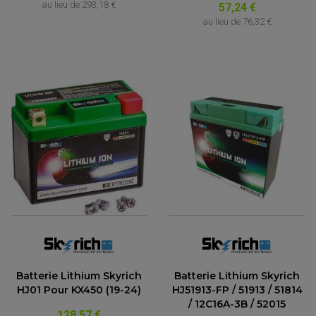
au lieu de
293,18 €
57,24 €
au lieu de
76,32 €
Batterie Lithium Skyrich
Batterie Lithium Skyrich
HJ01 Pour KX450 (19-24)
HJ51913-FP / 51913 / 51814
/ 12C16A-3B / 52015
128,57 €