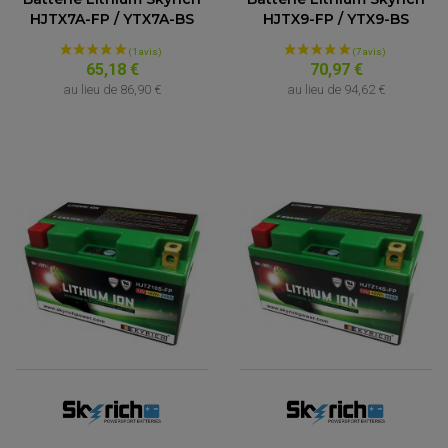
HJTX7A-FP / YTX7A-BS
HJTX9-FP / YTX9-BS
65,18 €
70,97 €
au lieu de
86,90 €
au lieu de
94,62 €
(3 avis)