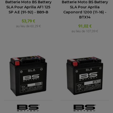
Batterie Moto BS Battery
Batterie Moto BS Battery
SLA Pour Aprilia AF1 125
SLA Pour Aprilia
SP A.E (91-92) - BB9-B
Caponord 1200 (11-16) -
BTX14
53,79 €
91,02 €
au lieu de
63,29 €
au lieu de
107,09 €