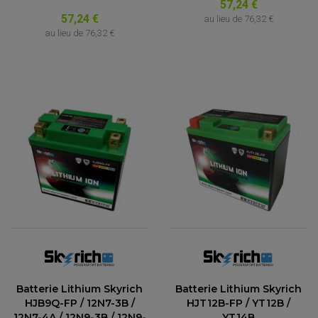
57,24 €
57,24 €
au lieu de
76,32 €
au lieu de
76,32 €
Batterie Lithium Skyrich
Batterie Lithium Skyrich
HJB9Q-FP / 12N7-3B /
HJT12B-FP / YT12B /
12N7-4A / 12N9-3B / 12N9-
YT14B