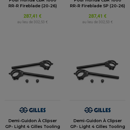
Pour Honda CBR 1000
Pour Honda CBR 1000
RR-R Fireblade (20-26)
RR-R Fireblade SP (20-26)
287,41 €
287,41 €
au lieu de
302,53 €
au lieu de
302,53 €
ACCESSOIRES QUAD
ACCESSOIRES ANODISES POUR QUAD
BOUCHON DE RÉSERVOIR QUAD
GUIDON QUAD
KIT DÉCO QUAD / SSV
KIT POIGNÉE DE GAZ QUAD
POIGNÉE QUAD
Demi-Guidon À Clipser
Demi-Guidon À Clipser
PROTÈGE-MAINS
GP- Light 4 Gilles Tooling
GP- Light 4 Gilles Tooling
PONTETS / REHAUSSES DE GUIDON