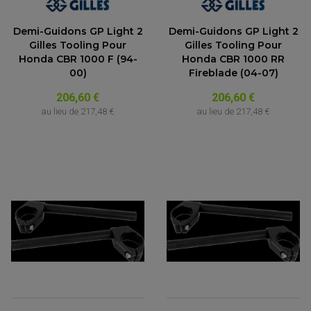
ACCESSOIRE MOTO DUCATI
CARDAN COMPLET
CARDAN DE PONT QUAD / SSV
ACCESSOIRE MOTO HONDA
CROISILLONS DE CARDAN
Demi-Guidons GP Light 2
Demi-Guidons GP Light 2
DÉCO MOTO CROSS ET ENDURO
ACCESSOIRE MOTO HUSQVARNA
KIT CHAÎNE QUAD
Gilles Tooling Pour
Gilles Tooling Pour
KIT DÉCO
ACCESSOIRE MOTO KAWASAKI
NOIX DE CARDAN QUAD / SSV
COUVRE RAYON
Honda CBR 1000 F (94-
Honda CBR 1000 RR
ROULETTES DE CHAÎNE
ACCESSOIRE MOTO KTM
SOUFFLET DE CARDANS
00)
Fireblade (04-07)
ACCESSOIRE MOTO MV AGUSTA
ACCESSOIRE MOTO SUZUKI
206,60 €
206,60 €
ACCESSOIRE MOTO TRIUMPH
au lieu de
217,48 €
au lieu de
217,48 €
ACCESSOIRE MOTO YAMAHA