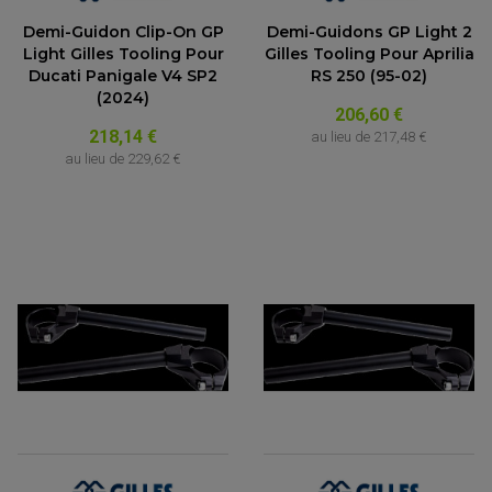
ACCESSOIRE SCOOTER KYMCO
PROTECTION FOURCHE ET BRAS OSCILLANT
PROTECTION SILENCIEUX
Demi-Guidon Clip-On GP
Demi-Guidons GP Light 2
ACCESSOIRE SCOOTER MBK
PROTECTION LEVIER
Light Gilles Tooling Pour
Gilles Tooling Pour Aprilia
ACCESSOIRE SCOOTER PEUGEOT
TAMPONS ALLOY ULTIMA
Ducati Panigale V4 SP2
RS 250 (95-02)
ACCESSOIRE SCOOTER PIAGGIO
(2024)
ACCESSOIRE SCOOTER SUZUKI
ROULEMENT MOTO
206,60 €
ACCESSOIRE SCOOTER VESPA
218,14 €
ROULEMENT DE ROUE
au lieu de
217,48 €
ACCESSOIRE SCOOTER YAMAHA
ROULEMENT DE DIRECTION
au lieu de
229,62 €
TRANSMISSION
AMORTISSEUR DE COUPLE
EMBRAYAGE MOTO
KIT CHAÎNE MOTO