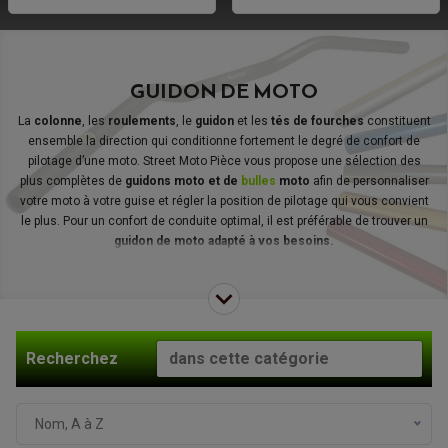
GUIDON DE MOTO
La
colonne
, les
roulements
, le
guidon
et les
tés de fourches
constituent
ensemble la direction qui conditionne fortement le degré de confort de
pilotage d’une moto. Street Moto Pièce vous propose une sélection des
plus complètes de
guidons moto et de
bulles
moto
afin de personnaliser
votre moto à votre guise et régler la position de pilotage qui vous convient
le plus. Pour un confort de conduite optimal, il est préférable de trouver un
guidon de moto adapté à vos besoins.
Découvrez toute une gamme de
guidons de moto
chez Street Moto Pièce.
Recherchez
Nom, A à Z