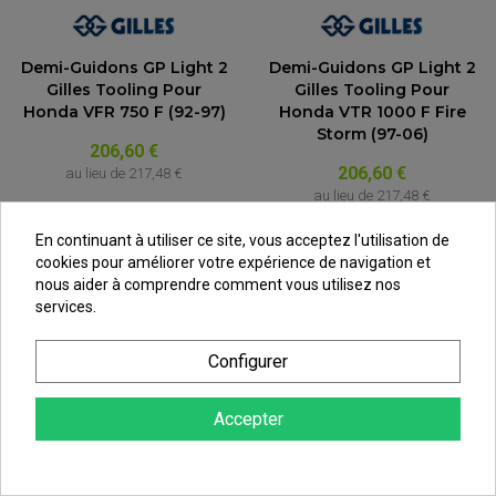
Demi-Guidons GP Light 2
Demi-Guidons GP Light 2
Gilles Tooling Pour
Gilles Tooling Pour
Honda VFR 750 F (92-97)
Honda VTR 1000 F Fire
Storm (97-06)
206,60 €
206,60 €
au lieu de
217,48 €
au lieu de
217,48 €
En continuant à utiliser ce site, vous acceptez l'utilisation de
cookies pour améliorer votre expérience de navigation et
nous aider à comprendre comment vous utilisez nos
services.
Configurer
Accepter