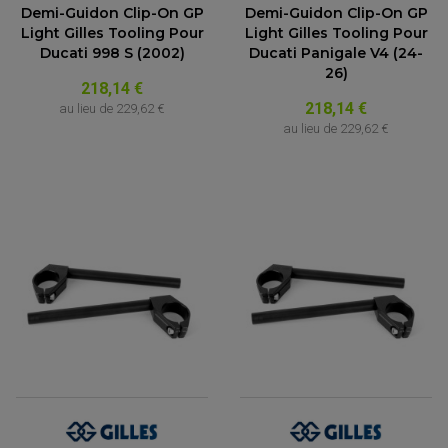
Demi-Guidon Clip-On GP
Demi-Guidon Clip-On GP
Light Gilles Tooling Pour
Light Gilles Tooling Pour
Ducati 998 S (2002)
Ducati Panigale V4 (24-
26)
218,14 €
218,14 €
au lieu de
229,62 €
au lieu de
229,62 €
PARTIE CYCLE QUAD
AMORTISSEURS QUAD / SSV
BIELLETTES DE DIRECTION
CÂBLE ACCÉLÉRATEUR / EMBRAYAGE / STARTER
COLONNE DE DIRECTION QUAD
KIT RECONDITIONNEMENT TRIANGLE
LEVIER DE FREIN ET D'EMBRAYAGE
ROTULE DE DIRECTION