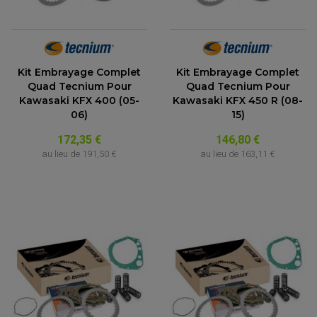
ACCESSOIRE MOTO DUCATI
CARDAN COMPLET
CARDAN DE PONT QUAD / SSV
ACCESSOIRE MOTO HONDA
CROISILLONS DE CARDAN
DÉCO MOTO CROSS ET ENDURO
ACCESSOIRE MOTO HUSQVARNA
KIT CHAÎNE QUAD
KIT DÉCO
ACCESSOIRE MOTO KAWASAKI
NOIX DE CARDAN QUAD / SSV
COUVRE RAYON
ROULETTES DE CHAÎNE
ACCESSOIRE MOTO KTM
SOUFFLET DE CARDANS
Kit Embrayage Complet
Kit Embrayage Complet
ACCESSOIRE MOTO MV AGUSTA
Quad Tecnium Pour
Quad Tecnium Pour
ACCESSOIRE MOTO SUZUKI
Kawasaki KFX 400 (05-
Kawasaki KFX 450 R (08-
ACCESSOIRE MOTO TRIUMPH
06)
15)
ACCESSOIRE MOTO YAMAHA
172,35 €
146,80 €
au lieu de
191,50 €
au lieu de
163,11 €