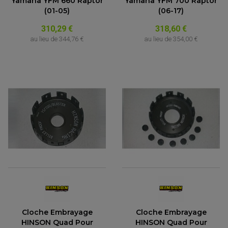
Yamaha YFM 660 Raptor
Yamaha YFM 700 Raptor
(01-05)
(06-17)
310,29 €
318,60 €
au lieu de
344,76 €
au lieu de
354,00 €
Cloche Embrayage
Cloche Embrayage
HINSON Quad Pour
HINSON Quad Pour