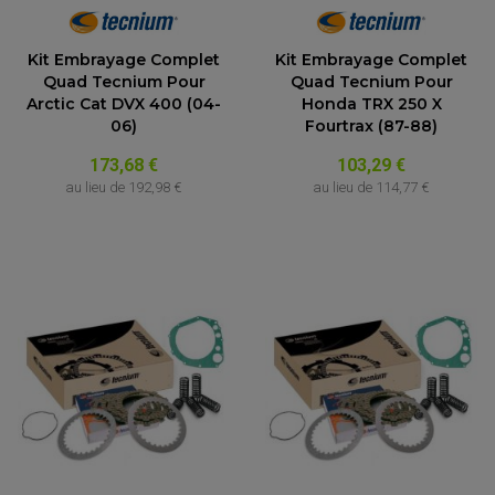
ACCESSOIRE SCOOTER KYMCO
PROTECTION FOURCHE ET BRAS OSCILLANT
PROTECTION SILENCIEUX
ACCESSOIRE SCOOTER MBK
PROTECTION LEVIER
ACCESSOIRE SCOOTER PEUGEOT
Kit Embrayage Complet
Kit Embrayage Complet
TAMPONS ALLOY ULTIMA
ACCESSOIRE SCOOTER PIAGGIO
Quad Tecnium Pour
Quad Tecnium Pour
Arctic Cat DVX 400 (04-
Honda TRX 250 X
ACCESSOIRE SCOOTER SUZUKI
ROULEMENT MOTO
06)
Fourtrax (87-88)
ACCESSOIRE SCOOTER VESPA
ROULEMENT DE ROUE
ACCESSOIRE SCOOTER YAMAHA
ROULEMENT DE DIRECTION
173,68 €
103,29 €
au lieu de
192,98 €
au lieu de
114,77 €
TRANSMISSION
AMORTISSEUR DE COUPLE
EMBRAYAGE MOTO
KIT CHAÎNE MOTO