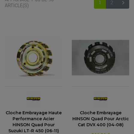

1
2
SUIV
ARTICLE(S)
ACCESSOIRES MOTO
COMMANDE RECULE
CLIGNOTANT ADAPTABLE, UNIVERSEL
Cloche Embrayage Haute
Cloche Embrayage
NOS MARQUES
EMBOUT DE GUIDON
Performance Acier
HINSON Quad Pour Arctic
EQUIPEMENT VINTAGE
ACCESSOIRES MOTO CROSS ET ENDURO
ACCESSOIRE QUAD ARTIC CAT
FEU ARRIÈRE MOTO
HINSON Quad Pour
Cat DVX 400 (04-08)
ACCESSOIRES ANODISES
ACCESSOIRE QUAD CAN-AM
GUIDON
Suzuki LT-R 450 (06-11)
ACCESSOIRES PADDOCK
PONTET / REHAUSSE DE GUIDON