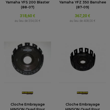
Yamaha YFS 200 Blaster
Yamaha YFZ 350 Banshee
(88-07)
(87-09)
318,60 €
367,20 €
au lieu de
354,00 €
au lieu de
408,00 €
ACCESSOIRES QUAD
ACCESSOIRES ANODISES POUR QUAD
BOUCHON DE RÉSERVOIR QUAD
GUIDON QUAD
KIT DÉCO QUAD / SSV
KIT POIGNÉE DE GAZ QUAD
POIGNÉE QUAD
Cloche Embrayage
Cloche Embrayage
PROTÈGE-MAINS
PONTETS / REHAUSSES DE GUIDON
HINSON Quad Pour
HINSON Quad Pour