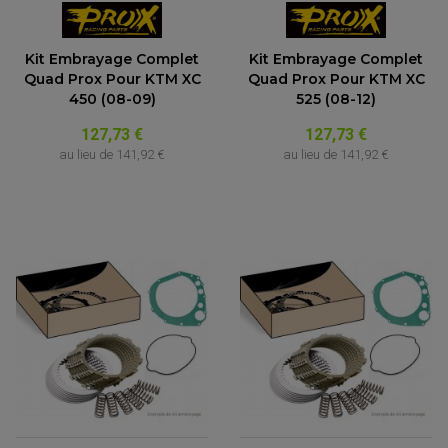
Kit Embrayage Complet
Kit Embrayage Complet
Quad Prox Pour KTM XC
Quad Prox Pour KTM XC
450 (08-09)
525 (08-12)
127,73 €
127,73 €
au lieu de
141,92 €
au lieu de
141,92 €
PARTIE CYCLE QUAD
AMORTISSEURS QUAD / SSV
BIELLETTES DE DIRECTION
CÂBLE ACCÉLÉRATEUR / EMBRAYAGE / STARTER
COLONNE DE DIRECTION QUAD
KIT RECONDITIONNEMENT TRIANGLE
LEVIER DE FREIN ET D'EMBRAYAGE
ROTULE DE DIRECTION