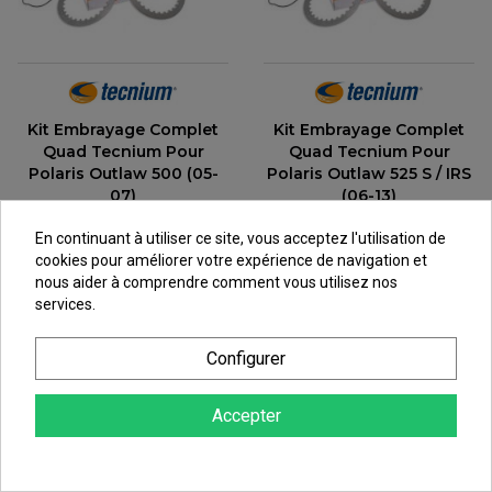
Kit Embrayage Complet
Kit Embrayage Complet
Quad Tecnium Pour
Quad Tecnium Pour
Polaris Outlaw 500 (05-
Polaris Outlaw 525 S / IRS
07)
(06-13)
174,50 €
254,68 €
En continuant à utiliser ce site, vous acceptez l'utilisation de
au lieu de
193,89 €
au lieu de
282,98 €
cookies pour améliorer votre expérience de navigation et
nous aider à comprendre comment vous utilisez nos
services.
Configurer
Accepter