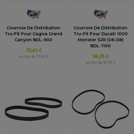
Courroie De Distribution
Courroie De Distribution
Tru-Fit Pour Cagiva Grand
Tru-Fit Pour Ducati 1000
Canyon BDL-900
Monster S2R (06-08)
BDL-1100
70,61 €
84,25 €
au lieu de
75,92 €
au lieu de
90,59 €
PARTIE CYCLE QUAD
AMORTISSEURS QUAD / SSV
BIELLETTES DE DIRECTION
CÂBLE ACCÉLÉRATEUR / EMBRAYAGE / STARTER
COLONNE DE DIRECTION QUAD
KIT RECONDITIONNEMENT TRIANGLE
LEVIER DE FREIN ET D'EMBRAYAGE
ROTULE DE DIRECTION