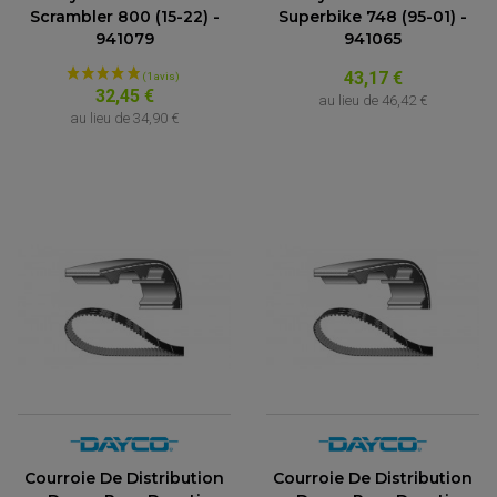
FEUX ADDITIONNELS
FREINAGE
Scrambler 800 (15-22) -
Superbike 748 (95-01) -
KIT RECONDITIONNEMENT DEMARREUR
DISQUE DE FREIN AVANT
941079
941065
POMPE A ESSENCE
ACCESSOIRE + VISSERIE FREINAGE
REDRESSEUR / REGULATEUR
DISQUE DE FREIN ARRIERE
STATOR
43,17 €
PLAQUETTE DE FREIN AVANT
32,45 €
au lieu de
46,42 €
PLAQUETTE DE FREIN ARRIERE
au lieu de
34,90 €
MAÎTRE CYLINDRE
ENTRETIEN MOTO
ATELIER, PADDOCK, STAND
ANTIPARASITE NGK
BOUGIE NGK
FILTRE A AIR
FILTRE A HUILE
FILTRE ET ACCESSOIRE ESSENCE
OUTILLAGE
PRODUIT D'ENTRETIEN
Courroie De Distribution
Courroie De Distribution