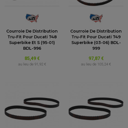
ACCESSOIRE SCOOTER KYMCO
PROTECTION FOURCHE ET BRAS OSCILLANT
PROTECTION SILENCIEUX
ACCESSOIRE SCOOTER MBK
PROTECTION LEVIER
ACCESSOIRE SCOOTER PEUGEOT
TAMPONS ALLOY ULTIMA
ACCESSOIRE SCOOTER PIAGGIO
ACCESSOIRE SCOOTER SUZUKI
ROULEMENT MOTO
Courroie De Distribution
Courroie De Distribution
ACCESSOIRE SCOOTER VESPA
ROULEMENT DE ROUE
Tru-Fit Pour Ducati 748
Tru-Fit Pour Ducati 749
ACCESSOIRE SCOOTER YAMAHA
ROULEMENT DE DIRECTION
Superbike Et S (95-01)
Superbike (03-06) BDL-
BDL-996
999
TRANSMISSION
85,49 €
97,87 €
AMORTISSEUR DE COUPLE
EMBRAYAGE MOTO
au lieu de
91,92 €
au lieu de
105,24 €
KIT CHAÎNE MOTO