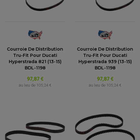
ACCESSOIRE MOTO DUCATI
CARDAN COMPLET
CARDAN DE PONT QUAD / SSV
ACCESSOIRE MOTO HONDA
CROISILLONS DE CARDAN
DÉCO MOTO CROSS ET ENDURO
ACCESSOIRE MOTO HUSQVARNA
KIT CHAÎNE QUAD
KIT DÉCO
ACCESSOIRE MOTO KAWASAKI
NOIX DE CARDAN QUAD / SSV
COUVRE RAYON
ROULETTES DE CHAÎNE
ACCESSOIRE MOTO KTM
SOUFFLET DE CARDANS
ACCESSOIRE MOTO MV AGUSTA
ACCESSOIRE MOTO SUZUKI
ACCESSOIRE MOTO TRIUMPH
Courroie De Distribution
Courroie De Distribution
ACCESSOIRE MOTO YAMAHA
Tru-Fit Pour Ducati
Tru-Fit Pour Ducati
Hyperstrada 821 (13-15)
Hyperstrada 939 (13-15)
BDL-1198
BDL-1198
97,87 €
97,87 €
au lieu de
105,24 €
au lieu de
105,24 €