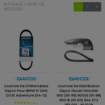
AFFICHAGE 1-60 DE 120

1
2
SUIV
ARTICLE(S)
ACCESSOIRES MOTO
COMMANDE RECULE
Courroie De D'Alternateur
Courroie De Distribution
CLIGNOTANT ADAPTABLE, UNIVERSEL
NOS MARQUES
EMBOUT DE GUIDON
Dayco Pour BMW R 1200
Dayco Ducati Monster
EQUIPEMENT VINTAGE
ACCESSOIRES MOTO CROSS ET ENDURO
ACCESSOIRE QUAD ARTIC CAT
GS Et Adventure (04-12)
900 (93-99) 900SS (91-98)
FEU ARRIÈRE MOTO
ACCESSOIRES ANODISES
900 IE (91-00) 944 ST2
ACCESSOIRE QUAD CAN-AM
GUIDON
ACCESSOIRES PADDOCK
PONTET / REHAUSSE DE GUIDON
(97-00) - 941029