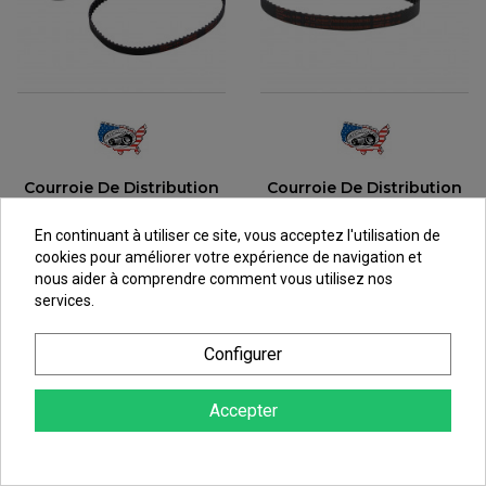
Courroie De Distribution
Courroie De Distribution
Tru-Fit Pour Ducati
Tru-Fit Pour Ducati
Monster 1200 (15-16) BDL-
Monster 600 (93-97) BDL-
En continuant à utiliser ce site, vous acceptez l'utilisation de
1198
F1-100
cookies pour améliorer votre expérience de navigation et
nous aider à comprendre comment vous utilisez nos
61,94 €
services.
97,87 €
au lieu de
66,60 €
au lieu de
105,24 €
Configurer
Accepter