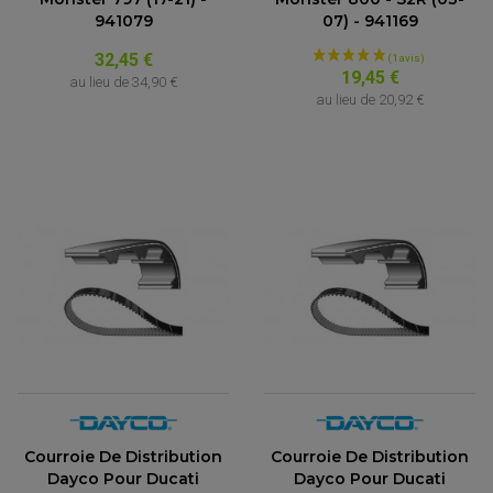
941079
07) - 941169
32,45 €
19,45 €
au lieu de
34,90 €
au lieu de
20,92 €
ACCESSOIRES QUAD
ACCESSOIRES ANODISES POUR QUAD
BOUCHON DE RÉSERVOIR QUAD
GUIDON QUAD
KIT DÉCO QUAD / SSV
KIT POIGNÉE DE GAZ QUAD
POIGNÉE QUAD
Courroie De Distribution
Courroie De Distribution
PROTÈGE-MAINS
Dayco Pour Ducati
Dayco Pour Ducati
PONTETS / REHAUSSES DE GUIDON