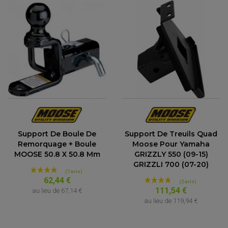
Support De Boule De
Support De Treuils Quad
Remorquage + Boule
Moose Pour Yamaha
MOOSE 50.8 X 50.8 Mm
GRIZZLY 550 (09-15)
GRIZZLI 700 (07-20)
62,44 €
111,54 €
au lieu de
67,14 €
au lieu de
119,94 €
ACCESSOIRES QUAD
ACCESSOIRES ANODISES POUR QUAD
BOUCHON DE RÉSERVOIR QUAD
GUIDON QUAD