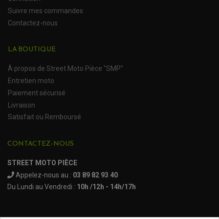
Suivre mes commandes
Contactez-nous
LA BOUTIQUE
À propos de Street Moto Pièce "SMP"
Entretien moto
Paiement sécurisé
Livraison
Satisfait ou Remboursé
CONTACTEZ-NOUS
STREET MOTO PIÈCE
Appelez-nous au :
03 89 82 93 40
Du Lundi au Vendredi :
10h /12h - 14h/17h