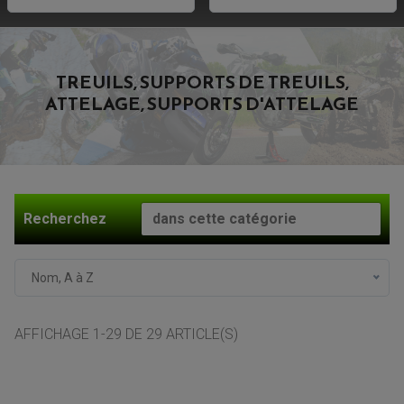
TREUILS, SUPPORTS DE TREUILS,
ATTELAGE, SUPPORTS D'ATTELAGE
Recherchez
Nom, A à Z
ACCESSOIRES MOTO
AFFICHAGE 1-29 DE 29 ARTICLE(S)
COMMANDE RECULE
CLIGNOTANT ADAPTABLE, UNIVERSEL
NOS MARQUES
EMBOUT DE GUIDON
EQUIPEMENT VINTAGE
ACCESSOIRES MOTO CROSS ET ENDURO
ACCESSOIRE QUAD ARTIC CAT
FEU ARRIÈRE MOTO