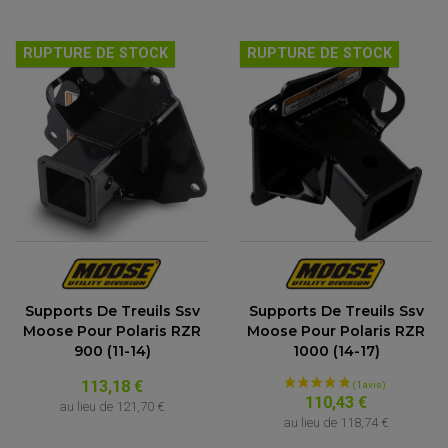
OPTIQUE TYPE ORIGINE
PÉDALE DE FREIN
PIÈCE MOTEUR
REPOSE PIED TYPE ORIGINE
RETROVISEUR MOTO TYPE ORIGINE
GALET DE VARIATEUR
RUPTURE DE STOCK
RUPTURE DE STOCK
SÉLECTEUR DE VITESSE
COURROIE
VARIATEUR SCOOTER
POMPE A ESSENCE
Supports De Treuils Ssv
Supports De Treuils Ssv
Moose Pour Polaris RZR
Moose Pour Polaris RZR
900 (11-14)
1000 (14-17)
113,18 €
110,43 €
au lieu de
121,70 €
au lieu de
118,74 €