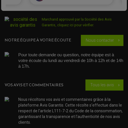
Marchand approuvé par la Société des Avis
Garantis,
cliquez ici pour vérifier
.
NOTRE ÉQUIPE À VOTRE ÉCOUTE
Nous contacter
chevron_right
Pour toute demande ou question, notre équipe est à 
votre écoute du lundi au vendredi de 10h à 12h et de 14h 
à 17h. 
VOS AVIS ET COMMENTAIRES
Tous les avis
chevron_right
Nous récoltons vos avis et commentaires grâce à la
ROULEMENT QUAD / SSV
plateforme Avis Garantis. Cette récolte s'effectue dans le
JOINT DE TIGE D'AMORTISSEUR
respect de l'article L111-7-2 du Code de la consommation,
KIT ROULEMENT D'AMORTISSEUR
garantissant la transparence et l'authenticité de nos avis
KIT ROULEMENT DE BRAS OSCILLANT
KIT ROULEMENT DE BIELLETTES D'AMORTISSEUR
clients.
PLASTIQUES MOTO CROSS ET ENDURO
KIT RÉPARATION ENTRETOISE D'AMORTISSEUR