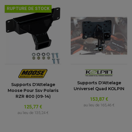
RUPTURE DE STOCK
Supports D'Attelage
Supports D'Attelage
Universel Quad KOLPIN
Moose Pour Ssv Polaris
RZR 800 (09-14)
153,87 €
au lieu de
165,46 €
125,77 €
au lieu de
135,24 €