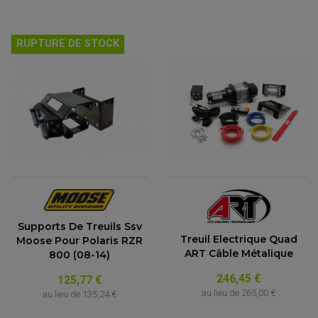
RUPTURE DE STOCK
Supports De Treuils Ssv
Treuil Electrique Quad
Moose Pour Polaris RZR
ART Câble Métalique
800 (08-14)
246,45 €
125,77 €
au lieu de
265,00 €
au lieu de
135,24 €