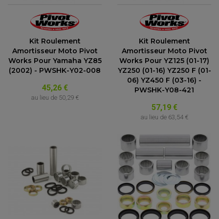
Kit Roulement
Kit Roulement
Amortisseur Moto Pivot
Amortisseur Moto Pivot
Works Pour Yamaha YZ85
Works Pour YZ125 (01-17)
(2002) - PWSHK-Y02-008
YZ250 (01-16) YZ250 F (01-
06) YZ450 F (03-16) -
45,26 €
PWSHK-Y08-421
au lieu de
50,29 €
57,19 €
au lieu de
63,54 €