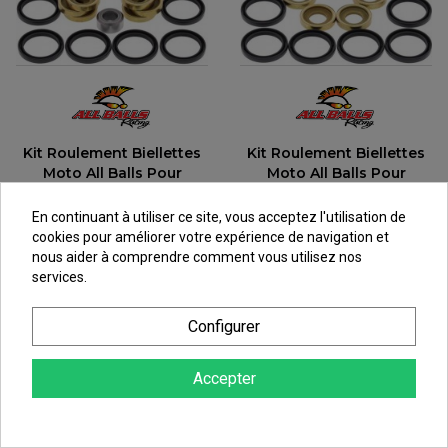
Kit Roulement Biellettes
Kit Roulement Biellettes
Moto All Balls Pour
Moto All Balls Pour
Honda CRF250 R (10-17)
Honda CRF450 X (05-17) -
CRF450 R (09-16) - 27-1172
27-1125
En continuant à utiliser ce site, vous acceptez l'utilisation de
cookies pour améliorer votre expérience de navigation et
103,03 €
103,03 €
nous aider à comprendre comment vous utilisez nos
au lieu de
114,48 €
au lieu de
114,48 €
services.
Configurer
Accepter