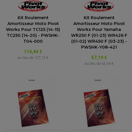
Kit Roulement
Kit Roulement
Amortisseur Moto Pivot
Amortisseur Moto Pivot
Works Pour TC125 (14-15)
Works Pour Yamaha
TC250 (14-20) - PWSHK-
WR250 F (01-23) WR426 F
T04-000
(01-02) WR450 F (03-23) -
PWSHK-Y08-421
114,44 €
57,19 €
au lieu de
127,15 €
au lieu de
63,54 €
PARTIE CYCLE QUAD
AMORTISSEURS QUAD / SSV
BIELLETTES DE DIRECTION
CÂBLE ACCÉLÉRATEUR / EMBRAYAGE / STARTER
COLONNE DE DIRECTION QUAD
KIT RECONDITIONNEMENT TRIANGLE
LEVIER DE FREIN ET D'EMBRAYAGE
ROTULE DE DIRECTION