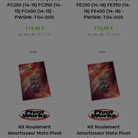
FC250 (14-15) FC350 (14-
FE250 (14-16) FE350 (14-
15) FC450 (14-15) -
16) FE450 (14-16) -
PWSHK-T04-000
PWSHK-T04-000
114,44 €
114,44 €
au lieu de
127,15 €
au lieu de
127,15 €
ACCESSOIRES QUAD
ACCESSOIRES ANODISES POUR QUAD
BOUCHON DE RÉSERVOIR QUAD
GUIDON QUAD
KIT DÉCO QUAD / SSV
KIT POIGNÉE DE GAZ QUAD
Kit Roulement
Kit Roulement
POIGNÉE QUAD
PROTÈGE-MAINS
Amortisseur Moto Pivot
Amortisseur Moto Pivot
PONTETS / REHAUSSES DE GUIDON