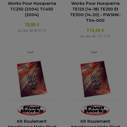
FEUX ADDITIONNELS
FREINAGE
Works Pour Husqvarna
Works Pour Husqvarna
KIT RECONDITIONNEMENT DEMARREUR
TC250 (2004) TC450
TE125 (14-18) TE250 Et
DISQUE DE FREIN AVANT
POMPE A ESSENCE
ACCESSOIRE + VISSERIE FREINAGE
(2004)
TE300 (14-20) - PWSHK-
REDRESSEUR / REGULATEUR
DISQUE DE FREIN ARRIERE
STATOR
T04-000
PLAQUETTE DE FREIN AVANT
78,85 €
PLAQUETTE DE FREIN ARRIERE
114,44 €
MAÎTRE CYLINDRE
au lieu de
87,61 €
ENTRETIEN MOTO
au lieu de
127,15 €
ATELIER, PADDOCK, STAND
ANTIPARASITE NGK
BOUGIE NGK
FILTRE A AIR
FILTRE A HUILE
FILTRE ET ACCESSOIRE ESSENCE
OUTILLAGE
PRODUIT D'ENTRETIEN
Kit Roulement
Kit Roulement