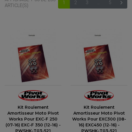

1
2
3
…
5
SUIV
ARTICLE(S)
ACCESSOIRES MOTO
COMMANDE RECULE
Kit Roulement
Kit Roulement
CLIGNOTANT ADAPTABLE, UNIVERSEL
Amortisseur Moto Pivot
Amortisseur Moto Pivot
NOS MARQUES
EMBOUT DE GUIDON
EQUIPEMENT VINTAGE
ACCESSOIRES MOTO CROSS ET ENDURO
Works Pour EXC-F 250
Works Pour EXC300 (08-
ACCESSOIRE QUAD ARTIC CAT
FEU ARRIÈRE MOTO
(07-16) EXC-F 350 (12-16) -
16) EXC450 (12-16) -
ACCESSOIRES ANODISES
ACCESSOIRE QUAD CAN-AM
GUIDON
ACCESSOIRES PADDOCK
PWSHK-T03-521
PWSHK-T03-521
PONTET / REHAUSSE DE GUIDON