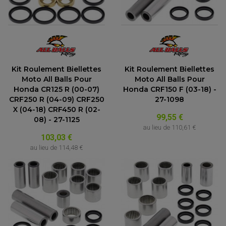
ACCESSOIRE MOTO DUCATI
CARDAN COMPLET
CARDAN DE PONT QUAD / SSV
ACCESSOIRE MOTO HONDA
CROISILLONS DE CARDAN
DÉCO MOTO CROSS ET ENDURO
ACCESSOIRE MOTO HUSQVARNA
KIT CHAÎNE QUAD
KIT DÉCO
ACCESSOIRE MOTO KAWASAKI
NOIX DE CARDAN QUAD / SSV
COUVRE RAYON
ROULETTES DE CHAÎNE
ACCESSOIRE MOTO KTM
SOUFFLET DE CARDANS
ACCESSOIRE MOTO MV AGUSTA
ACCESSOIRE MOTO SUZUKI
Kit Roulement Biellettes
Kit Roulement Biellettes
ACCESSOIRE MOTO TRIUMPH
Moto All Balls Pour
Moto All Balls Pour
ACCESSOIRE MOTO YAMAHA
Honda CR125 R (00-07)
Honda CRF150 F (03-18) -
CRF250 R (04-09) CRF250
27-1098
X (04-18) CRF450 R (02-
99,55 €
08) - 27-1125
au lieu de
110,61 €
103,03 €
au lieu de
114,48 €