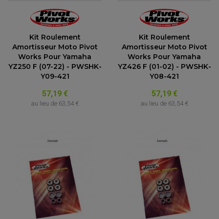
ACCESSOIRE SCOOTER KYMCO
PROTECTION FOURCHE ET BRAS OSCILLANT
PROTECTION SILENCIEUX
ACCESSOIRE SCOOTER MBK
PROTECTION LEVIER
ACCESSOIRE SCOOTER PEUGEOT
TAMPONS ALLOY ULTIMA
ACCESSOIRE SCOOTER PIAGGIO
Kit Roulement
Kit Roulement
ACCESSOIRE SCOOTER SUZUKI
Amortisseur Moto Pivot
Amortisseur Moto Pivot
ROULEMENT MOTO
ACCESSOIRE SCOOTER VESPA
Works Pour Yamaha
Works Pour Yamaha
ROULEMENT DE ROUE
ACCESSOIRE SCOOTER YAMAHA
YZ250 F (07-22) - PWSHK-
YZ426 F (01-02) - PWSHK-
ROULEMENT DE DIRECTION
Y09-421
Y08-421
TRANSMISSION
57,19 €
57,19 €
AMORTISSEUR DE COUPLE
au lieu de
63,54 €
au lieu de
63,54 €
EMBRAYAGE MOTO
KIT CHAÎNE MOTO