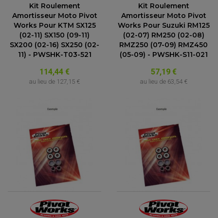
Kit Roulement
Kit Roulement
Amortisseur Moto Pivot
Amortisseur Moto Pivot
Works Pour KTM SX125
Works Pour Suzuki RM125
(02-11) SX150 (09-11)
(02-07) RM250 (02-08)
EQUIPEMENT ELECTRIQUE QUAD / SSV
SX200 (02-16) SX250 (02-
RMZ250 (07-09) RMZ450
ACCESSOIRES ELECTRIQUE QUAD / SSV
BOITIER CDI QUAD ET SSV
11) - PWSHK-T03-521
(05-09) - PWSHK-S11-021
CHARGEUR DE BATTERIE QUAD / SSV
COMPTEUR QUAD / SSV
114,44 €
57,19 €
CONTACTEUR A CLÉ QUAD
DÉMARREUR
au lieu de
127,15 €
au lieu de
63,54 €
ECLAIRAGE LED / HALOGÈNE
STATOR ET REDRESSEUR / REGULATEUR
VENTILATEUR DE RADIATEUR
EQUIPEMENT FREINAGE QUAD / SSV
PNEUMATIQUE
DISQUE DE FREIN QUAD / SSV
KIT DURITE DE FREIN QUAD
MOUSSE
KIT REPARATION MAÎTRE CYLINDRE QUAD / SSV
CHAMBRE À AIR
PLAQUETTES DE FREIN QUAD / SSV
EQUIPEMENT FREINAGE MOTO CROSS ET
HUILE ET PRODUIT D'ENTRETIEN QUAD
FREINAGE
ENDURO
HUILE POUR QUAD
ACCESSOIRE + VISSERIE FREINAGE
ACCESSOIRES FREINAGE
PRODUIT D'ENTRETIEN QUAD
DISQUE DE FREIN
DISQUE DE FREIN AVANT
PLAQUETTE DE FREIN
DISQUE DE FREIN ARRIÈRE
KIT DURITE DE FREIN
PLAQUETTE DE FREIN