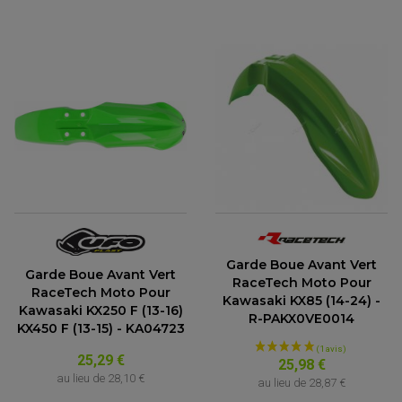
Garde Boue Avant Vert
Garde Boue Avant Vert
RaceTech Moto Pour
ACCESSOIRES QUAD
RaceTech Moto Pour
Kawasaki KX85 (14-24) -
ACCESSOIRES ANODISES POUR QUAD
Kawasaki KX250 F (13-16)
BOUCHON DE RÉSERVOIR QUAD
R-PAKX0VE0014
KX450 F (13-15) - KA04723
GUIDON QUAD
KIT DÉCO QUAD / SSV
KIT POIGNÉE DE GAZ QUAD
25,29 €
25,98 €
POIGNÉE QUAD
au lieu de
28,10 €
au lieu de
28,87 €
PROTÈGE-MAINS
PONTETS / REHAUSSES DE GUIDON