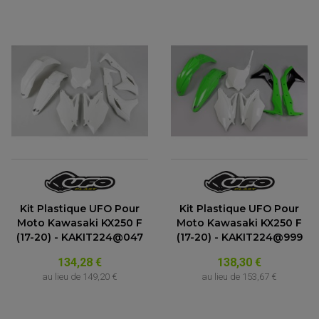
ACCESSOIRE SCOOTER KYMCO
PROTECTION FOURCHE ET BRAS OSCILLANT
PROTECTION SILENCIEUX
ACCESSOIRE SCOOTER MBK
PROTECTION LEVIER
ACCESSOIRE SCOOTER PEUGEOT
TAMPONS ALLOY ULTIMA
ACCESSOIRE SCOOTER PIAGGIO
ACCESSOIRE SCOOTER SUZUKI
ROULEMENT MOTO
ACCESSOIRE SCOOTER VESPA
ROULEMENT DE ROUE
ACCESSOIRE SCOOTER YAMAHA
ROULEMENT DE DIRECTION
TRANSMISSION
AMORTISSEUR DE COUPLE
EMBRAYAGE MOTO
KIT CHAÎNE MOTO
Kit Plastique UFO Pour
Kit Plastique UFO Pour
Moto Kawasaki KX250 F
Moto Kawasaki KX250 F
(17-20) - KAKIT224@047
(17-20) - KAKIT224@999
134,28 €
138,30 €
au lieu de
149,20 €
au lieu de
153,67 €