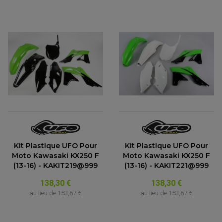
Kit Plastique UFO Pour
Kit Plastique UFO Pour
Moto Kawasaki KX250 F
Moto Kawasaki KX250 F
(13-16) - KAKIT219@999
(13-16) - KAKIT221@999
PARTIE CYCLE QUAD
AMORTISSEURS QUAD / SSV
138,30 €
138,30 €
BIELLETTES DE DIRECTION
CÂBLE ACCÉLÉRATEUR / EMBRAYAGE / STARTER
au lieu de
153,67 €
au lieu de
153,67 €
COLONNE DE DIRECTION QUAD
KIT RECONDITIONNEMENT TRIANGLE
LEVIER DE FREIN ET D'EMBRAYAGE
ROTULE DE DIRECTION