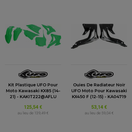
Kit Plastique UFO Pour
Ouies De Radiateur Noir
Moto Kawasaki KX85 (14-
UFO Moto Pour Kawasaki
21) - KAKIT222@AFLU
KX450 F (12-15) - KA04719
125,54 €
53,14 €
au lieu de
139,49 €
au lieu de
59,04 €