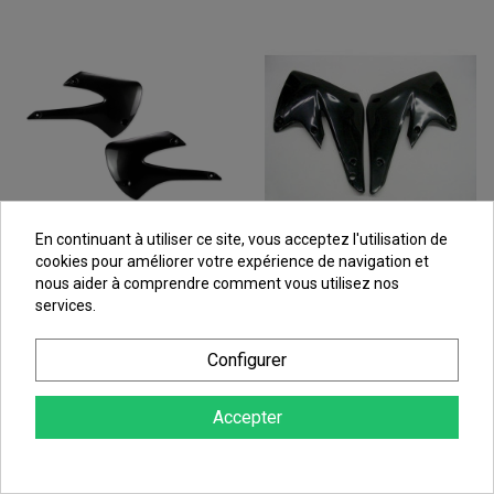
En continuant à utiliser ce site, vous acceptez l'utilisation de
cookies pour améliorer votre expérience de navigation et
nous aider à comprendre comment vous utilisez nos
services.
Ouies De Radiateur Noir
Ouies De Radiateur
UFO Moto Pour Kawasaki
Noires UFO Moto Pour
Configurer
KX85 (01-13) - KA03717
Kawasaki KX250 F (04-05)
- KA03756
48,06 €
Accepter
51,59 €
au lieu de
53,40 €
au lieu de
57,32 €