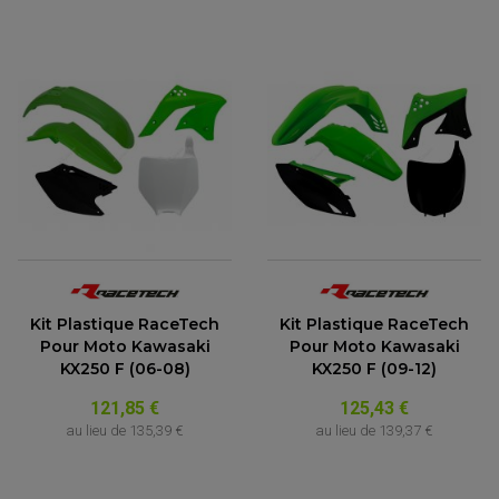
FEUX ADDITIONNELS
FREINAGE
KIT RECONDITIONNEMENT DEMARREUR
DISQUE DE FREIN AVANT
POMPE A ESSENCE
ACCESSOIRE + VISSERIE FREINAGE
REDRESSEUR / REGULATEUR
DISQUE DE FREIN ARRIERE
STATOR
PLAQUETTE DE FREIN AVANT
PLAQUETTE DE FREIN ARRIERE
MAÎTRE CYLINDRE
ENTRETIEN MOTO
ATELIER, PADDOCK, STAND
ANTIPARASITE NGK
BOUGIE NGK
FILTRE A AIR
FILTRE A HUILE
FILTRE ET ACCESSOIRE ESSENCE
OUTILLAGE
PRODUIT D'ENTRETIEN
Kit Plastique RaceTech
Kit Plastique RaceTech
Pour Moto Kawasaki
Pour Moto Kawasaki
KX250 F (06-08)
KX250 F (09-12)
121,85 €
125,43 €
au lieu de
135,39 €
au lieu de
139,37 €