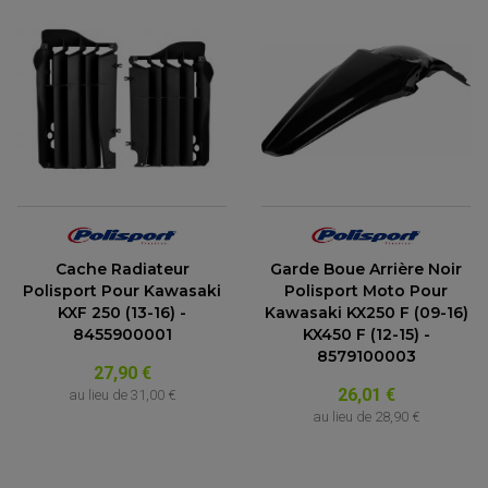
Cache Radiateur
Garde Boue Arrière Noir
Polisport Pour Kawasaki
Polisport Moto Pour
KXF 250 (13-16) -
Kawasaki KX250 F (09-16)
8455900001
KX450 F (12-15) -
8579100003
ACCESSOIRES MOTO
27,90 €
COMMANDE RECULE
26,01 €
au lieu de
31,00 €
CLIGNOTANT ADAPTABLE, UNIVERSEL
au lieu de
28,90 €
NOS MARQUES
EMBOUT DE GUIDON
EQUIPEMENT VINTAGE
ACCESSOIRES MOTO CROSS ET ENDURO
ACCESSOIRE QUAD ARTIC CAT
FEU ARRIÈRE MOTO
ACCESSOIRES ANODISES
ACCESSOIRE QUAD CAN-AM
GUIDON
ACCESSOIRES PADDOCK
PONTET / REHAUSSE DE GUIDON