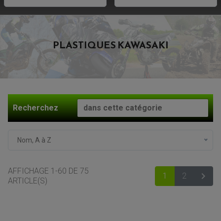
PLASTIQUES KAWASAKI
Recherchez
Nom, A à Z
AFFICHAGE 1-60 DE 75

1
2
SUIV
ARTICLE(S)