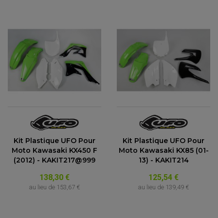
ACCESSOIRE MOTO DUCATI
CARDAN COMPLET
CARDAN DE PONT QUAD / SSV
ACCESSOIRE MOTO HONDA
CROISILLONS DE CARDAN
DÉCO MOTO CROSS ET ENDURO
ACCESSOIRE MOTO HUSQVARNA
KIT CHAÎNE QUAD
KIT DÉCO
ACCESSOIRE MOTO KAWASAKI
NOIX DE CARDAN QUAD / SSV
COUVRE RAYON
ROULETTES DE CHAÎNE
ACCESSOIRE MOTO KTM
SOUFFLET DE CARDANS
ACCESSOIRE MOTO MV AGUSTA
ACCESSOIRE MOTO SUZUKI
ACCESSOIRE MOTO TRIUMPH
ACCESSOIRE MOTO YAMAHA
Kit Plastique UFO Pour
Kit Plastique UFO Pour
Moto Kawasaki KX450 F
Moto Kawasaki KX85 (01-
(2012) - KAKIT217@999
13) - KAKIT214
138,30 €
125,54 €
au lieu de
153,67 €
au lieu de
139,49 €