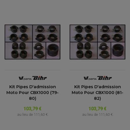
Kit Pipes D'admission
Kit Pipes D'admission
ACCESSOIRES QUAD
Moto Pour CBX1000 (79-
Moto Pour CBX1000 (81-
ACCESSOIRES ANODISES POUR QUAD
80)
82)
BOUCHON DE RÉSERVOIR QUAD
GUIDON QUAD
103,79 €
103,79 €
KIT DÉCO QUAD / SSV
au lieu de
111,60 €
au lieu de
111,60 €
KIT POIGNÉE DE GAZ QUAD
POIGNÉE QUAD
PROTÈGE-MAINS
PONTETS / REHAUSSES DE GUIDON