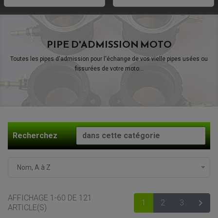
PIPE D'ADMISSION MOTO
Toutes les pipes d'admission pour l'échange de vos vielle pipes usées ou
fissurées de votre moto...
Recherchez
Nom, A à Z
AFFICHAGE 1-60 DE 121

1
2
3
SUIV
ARTICLE(S)