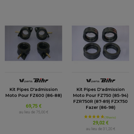
Kit Pipes D'admission
Kit Pipes D'admission
Moto Pour FZ600 (86-88)
Moto Pour FZ750 (85-94)
FZR750R (87-89) FZX750
69,75 €
Fazer (86-98)
(1 avis)
au lieu de
75,00 €
29,02 €
au lieu de
31,20 €