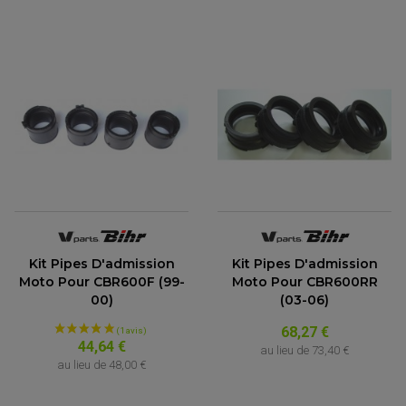
(1 avis)
Kit Pipes D'admission
Kit Pipes D'admission
Moto Pour CBR600F (99-
Moto Pour CBR600RR
00)
(03-06)
68,27 €
44,64 €
au lieu de
73,40 €
au lieu de
48,00 €