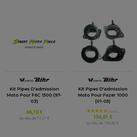
FEUX ADDITIONNELS
FREINAGE
KIT RECONDITIONNEMENT DEMARREUR
DISQUE DE FREIN AVANT
POMPE A ESSENCE
ACCESSOIRE + VISSERIE FREINAGE
REDRESSEUR / REGULATEUR
DISQUE DE FREIN ARRIERE
STATOR
PLAQUETTE DE FREIN AVANT
PLAQUETTE DE FREIN ARRIERE
MAÎTRE CYLINDRE
ENTRETIEN MOTO
ATELIER, PADDOCK, STAND
ANTIPARASITE NGK
BOUGIE NGK
FILTRE A AIR
FILTRE A HUILE
FILTRE ET ACCESSOIRE ESSENCE
OUTILLAGE
PRODUIT D'ENTRETIEN
Kit Pipes D'admission
Kit Pipes D'admission
Moto Pour F6C 1500 (97-
Moto Pour Fazer 1000
03)
(01-05)
66,10 €
154,01 €
au lieu de
71,07 €
au lieu de
165,60 €