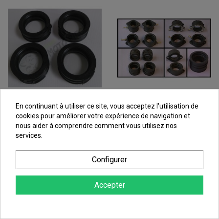
En continuant à utiliser ce site, vous acceptez l'utilisation de
cookies pour améliorer votre expérience de navigation et
Kit Pipes D'admission
Kit Pipes D'admission
nous aider à comprendre comment vous utilisez nos
Moto Pour R1 (98-01)
Moto Pour R6 (06-14)
services.
91,00 €
36,83 €
Configurer
au lieu de
97,85 €
au lieu de
39,60 €
Accepter
AFFICHAGE 1-60 DE 121