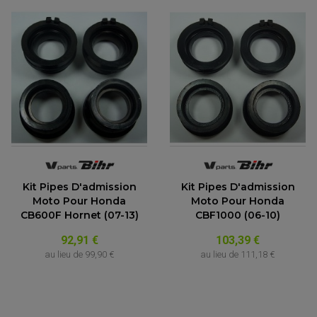
Kit Pipes D'admission
Kit Pipes D'admission
Moto Pour Honda
Moto Pour Honda
CB600F Hornet (07-13)
CBF1000 (06-10)
PARTIE CYCLE QUAD
92,91 €
103,39 €
AMORTISSEURS QUAD / SSV
au lieu de
99,90 €
au lieu de
111,18 €
BIELLETTES DE DIRECTION
CÂBLE ACCÉLÉRATEUR / EMBRAYAGE / STARTER
COLONNE DE DIRECTION QUAD
KIT RECONDITIONNEMENT TRIANGLE
LEVIER DE FREIN ET D'EMBRAYAGE
ROTULE DE DIRECTION