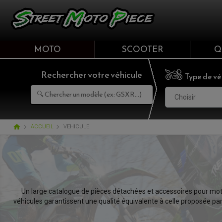
MOTO
SCOOTER
Q
Rechercher votre véhicule
Type de vé
Choisir
home
ACCUEIL
VEHICULE
Un large catalogue de pièces détachées et accessoires pour mot
véhicules garantissent une qualité équivalente à celle proposée pa