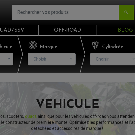

UAD / SSV
OFF-ROAD
BLOG
Email
hicule
Marque
Cylindrée
Choisir
Choisir
Mot de passe
Mot de p
CO
VEHICULE
S'I
os, scooters,
quads
ainsi que pour les véhicules off-road vous attendent
r le constructeur de première monte. Optimisez les performances et l’a
détachées et accessoires de marque !