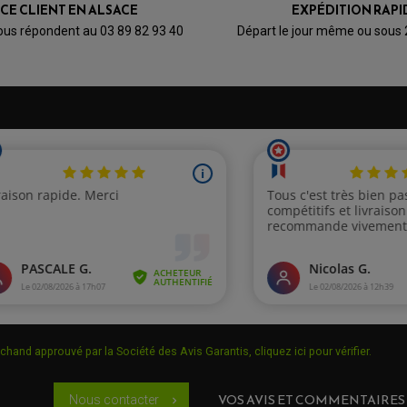
ICE CLIENT EN ALSACE
EXPÉDITION RAPI
ous répondent au 03 89 82 93 40
Départ le jour même ou sous
chand approuvé par la Société des Avis Garantis,
cliquez ici pour vérifier
.
VOS AVIS ET COMMENTAIRES
Nous contacter
chevron_right