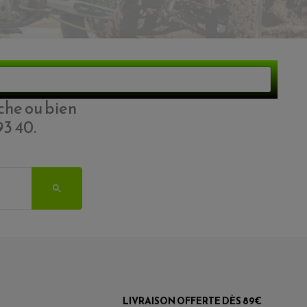
VOIR LE PANIER
che ou bien
93 40.

LIVRAISON OFFERTE DÈS 89€