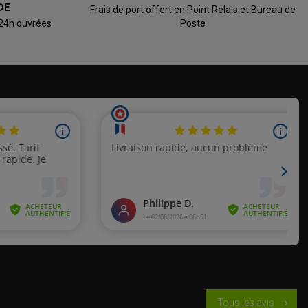
DE
Frais de port offert en Point Relais et Bureau de
 24h ouvrées
Poste
Tous les avis
chevron_right