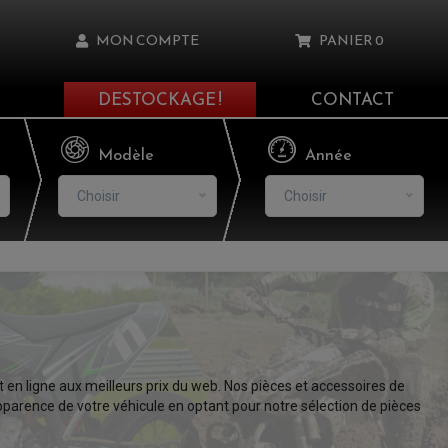
MON COMPTE
PANIER
0
DESTOCKAGE !
CONTACT
Il n'y a aucun produit dans votre panier
Modèle
Année
Choisir
Choisir
asse oublié ?
NNEXION
NSCRIRE
 en ligne aux meilleurs prix du web. Nos pièces et accessoires de
pparence de votre véhicule en optant pour notre sélection de pièces