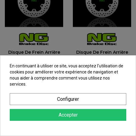
Disque De Frein Arrière
Disque De Frein Arrière
NG Brake Pour Aprilia
NG Brake Pour Aprilia
Pegaso 650 (91-00) 326
RS125 (92-97) 326
En continuant à utiliser ce site, vous acceptez l'utilisation de
cookies pour améliorer votre expérience de navigation et
87,19 €
87,19 €
nous aider à comprendre comment vous utilisez nos
au lieu de
96,88 €
au lieu de
96,88 €
services.
Configurer
Accepter