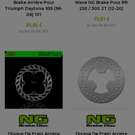
Brake Arrière Pour
Wave NG Brake Pour RR
Triumph Daytona 955 (96-
250 / 300 2T (12-20)
06) 101
79,81 €
84,86 €
au lieu de
88,68 €
au lieu de
94,28 €
ACCESSOIRES QUAD
ACCESSOIRES ANODISES POUR QUAD
BOUCHON DE RÉSERVOIR QUAD
GUIDON QUAD
KIT DÉCO QUAD / SSV
KIT POIGNÉE DE GAZ QUAD
POIGNÉE QUAD
PROTÈGE-MAINS
PONTETS / REHAUSSES DE GUIDON
Disque De Frein Arrière
Disque De Frein Arrière