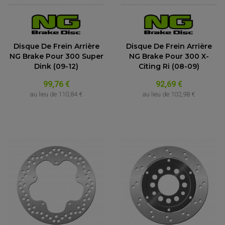
Disque De Frein Arrière
Disque De Frein Arrière
NG Brake Pour 300 Super
NG Brake Pour 300 X-
Dink (09-12)
Citing Ri (08-09)
99,76 €
92,69 €
au lieu de
110,84 €
au lieu de
102,98 €
PARTIE CYCLE QUAD
AMORTISSEURS QUAD / SSV
BIELLETTES DE DIRECTION
CÂBLE ACCÉLÉRATEUR / EMBRAYAGE / STARTER
COLONNE DE DIRECTION QUAD
KIT RECONDITIONNEMENT TRIANGLE
LEVIER DE FREIN ET D'EMBRAYAGE
ROTULE DE DIRECTION