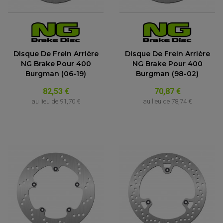
ACCESSOIRE SCOOTER KYMCO
PROTECTION FOURCHE ET BRAS OSCILLANT
PROTECTION SILENCIEUX
ACCESSOIRE SCOOTER MBK
PROTECTION LEVIER
ACCESSOIRE SCOOTER PEUGEOT
TAMPONS ALLOY ULTIMA
ACCESSOIRE SCOOTER PIAGGIO
ACCESSOIRE SCOOTER SUZUKI
ROULEMENT MOTO
Disque De Frein Arrière
Disque De Frein Arrière
ACCESSOIRE SCOOTER VESPA
ROULEMENT DE ROUE
NG Brake Pour 400
NG Brake Pour 400
ACCESSOIRE SCOOTER YAMAHA
ROULEMENT DE DIRECTION
Burgman (06-19)
Burgman (98-02)
82,53 €
70,87 €
TRANSMISSION
AMORTISSEUR DE COUPLE
au lieu de
91,70 €
au lieu de
78,74 €
EMBRAYAGE MOTO
KIT CHAÎNE MOTO