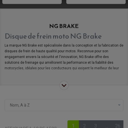
NG BRAKE
Disque de frein moto NG Brake
La marque NG Brake est spécialisée dans la conception et la fabrication de
disques de frein de haute qualité pour motos. Reconnue pour son
engagement envers la sécurité et l'innovation, NG Brake offre des
solutions de freinage qui améliorent la performance et la fiabilité des
motocycles, idéales pour les conducteurs qui exigent le meilleur de leur
équipement.
Les disques de frein NG Brake sont conçus pour offrir une puissance de
freinage exceptionnelle et une réponse rapide. Fabriqués avec des
matériaux avancés, ces disques assurent une meilleure dissipation de la
chaleur et une résistance accrue à la déformation sous des charges
élevées.
Nom, A à Z
Chaque disque de frein NG Brake est fabriqué à partir d'acier inoxydable de
haute qualité ou d'autres alliages spéciaux qui résistent à la corrosion et à
l'usure. Cela garantit une longue durée de vie du produit, même dans des
1
2
3
…
26
conditions de conduite difficiles.