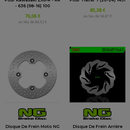
Pour Kawasaki ZX6-R - RR
Pour Tracer 7 (20-24) 1451
- 636 (98-16) 100
85,38 €
76,06 €
au lieu de
94,87 €
au lieu de
84,52 €
Disque De Frein Moto NG
Disque De Frein Arrière