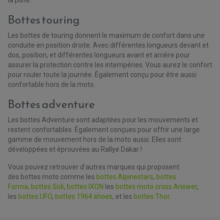
KIT RECONDITIONNEMENT TRIANGLE
LEVIER DE FREIN ET D'EMBRAYAGE
Bottes touring
ROTULE DE DIRECTION
ÉCHAPPEMENT CROSS ENDURO
ROTULE DE TRIANGLE
SÉLECTEUR DE VITESSE
ACCESSOIRES ÉCHAPPEMENT
Les bottes de touring donnent le maximum de confort dans une
ÉCHAPPEMENT & SILENCIEUX AKRAPOVIC
conduite en position droite. Avec différentes longueurs devant et
ÉCHAPPEMENT & SILENCIEUX FMF
PIÈCE MOTEUR
dos, position, et différentes longueurs avant et arrière pour
PIÈCES MOTEUR QUAD
ÉCHAPPEMENT & SILENCIEUX PRO CIRCUIT
BOUCHON D'HUILE
assurer la protection contre les intempéries. Vous aurez le confort
ARBRE A CAMES QAUD
COURROIE DE DISTRIBUTION
COURROIE DE TRANSMISSION
pour rouler toute la journée. Également conçu pour être aussi
PARTIE CYCLE
COUVERCLE + PLATEAU PRESSION
EMBRAYAGE QUAD
confortable hors de la moto.
DÉMARREUR MOTO
EQUIPEMENT ADMISSION / CARBURATEUR
LEVIER DE FREIN
DURITE RADIATEUR
KIT AMÉLIORATION EMBRAYAGE
LEVIER D'EMBRAYAGE
Bottes adventure
JOINT COUVRE CULASSE
KIT RÉPARATION POMPE A EAU
PÉDALE DE FREIN
KIT RÉPARATION DEMARREUR
SÉLECTEUR DE VITESSE
KIT RÉPARATION CARBU.
CÂBLE ACCÉLÉRATEUR
Les bottes Adventure sont adaptées pour les mouvements et
KIT RÉPARATION ROBINET
PLASTIQUE QUAD / SSV
CÂBLE D'EMBRAYAGE
MEMBRANE / BOISSEAU
restent confortables. Également conçues pour offrir une large
KICK DE DÉMARRAGE
PROTÈGE-MAINS
RADIATEUR MOTO
gamme de mouvement hors de la moto aussi. Elles sont
REPOSE PIEDS
POMPE A ESSENCE
POIGNÉE
développées et éprouvées au Rallye Dakar !
PIPE D'ADMISSION
GUIDON CROSS ET ENDURO
OUTILLAGE ET ACCESSOIRES ATELIER
DEMI COCOTTE
Vous pouvez retrouver d'autres marques qui proposent
QUAD
PNEUMATIQUE
des bottes moto comme les
bottes Alpinestars
,
bottes
ACCESSOIRE ATELIER QUAD
SUSPENSION
CHAMBRE A AIR
OUTILLAGE QUAD
Forma,
bottes Sidi
,
bottes IXON
les
bottes moto cross Answer
,
NOS MARQUES
JOINT SPY
les
bottes UFO
,
bottes 1964 shoes
, et les
bottes Thor.
FOURCHE ET AMORTISSEUR
ACCESSOIRE SCOOTER APRILIA
PROTECTION MOTO
ACCESSOIRE SCOOTER BMW
COUVRE CARTER ET SLIDER