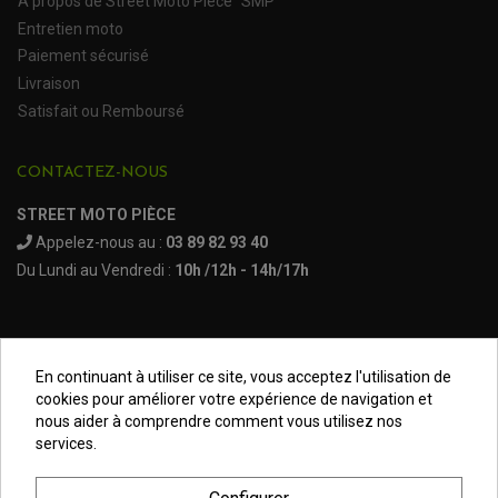
À propos de Street Moto Pièce "SMP"
Entretien moto
Paiement sécurisé
Livraison
Satisfait ou Remboursé
CONTACTEZ-NOUS
STREET MOTO PIÈCE
Appelez-nous au :
03 89 82 93 40
Du Lundi au Vendredi :
10h /12h - 14h/17h
En continuant à utiliser ce site, vous acceptez l'utilisation de
Mentions légales
cookies pour améliorer votre expérience de navigation et
nous aider à comprendre comment vous utilisez nos
Conditions générales
services.
Données Personnelles