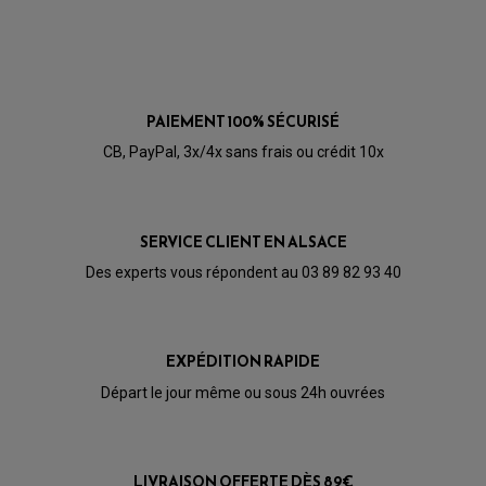
ACCESSOIRE SCOOTER GILERA
PATINS DE PROTECTION TOP BLOCK
PATIN DE RECHANGE TOP BLOCK
ACCESSOIRE SCOOTER HONDA
PROTECTION RADIATEUR
ACCESSOIRE SCOOTER KYMCO
PROTECTION FOURCHE ET BRAS OSCILLANT
PROTECTION SILENCIEUX
ACCESSOIRE SCOOTER MBK
PROTECTION LEVIER
ACCESSOIRE SCOOTER PEUGEOT
TAMPONS ALLOY ULTIMA
PAIEMENT 100% SÉCURISÉ
ACCESSOIRE SCOOTER PIAGGIO
ACCESSOIRE SCOOTER SUZUKI
CB, PayPal, 3x/4x sans frais ou crédit 10x
ROULEMENT MOTO
ACCESSOIRE SCOOTER VESPA
ROULEMENT DE ROUE
ACCESSOIRE SCOOTER YAMAHA
ROULEMENT DE DIRECTION
SERVICE CLIENT EN ALSACE
TRANSMISSION
AMORTISSEUR DE COUPLE
Des experts vous répondent au 03 89 82 93 40
EMBRAYAGE MOTO
KIT CHAÎNE MOTO
EXPÉDITION RAPIDE
Départ le jour même ou sous 24h ouvrées
LIVRAISON OFFERTE DÈS 89€