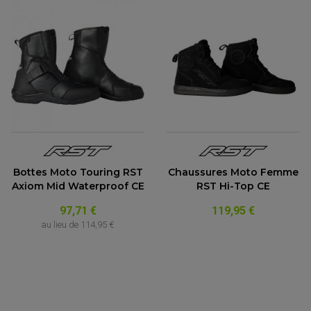
Bottes Moto Touring RST
Chaussures Moto Femme
Axiom Mid Waterproof CE
RST Hi-Top CE
97,71 €
119,95 €
au lieu de
114,95 €
EQUIPEMENT ELECTRIQUE QUAD / SSV
ACCESSOIRES ELECTRIQUE QUAD / SSV
BOITIER CDI QUAD ET SSV
CHARGEUR DE BATTERIE QUAD / SSV
COMPTEUR QUAD / SSV
CONTACTEUR A CLÉ QUAD