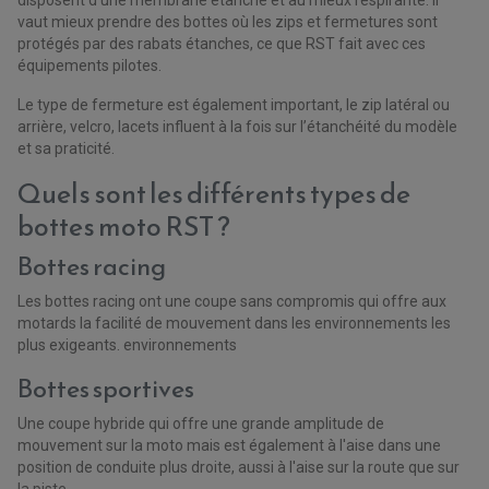
vaut mieux prendre des bottes où les zips et fermetures sont
protégés par des rabats étanches, ce que RST fait avec ces
équipements pilotes.
Le type de fermeture est également important, le zip latéral ou
arrière, velcro, lacets influent à la fois sur l’étanchéité du modèle
et sa praticité.
Quels sont les différents types de
bottes moto RST ?
Bottes racing
Les bottes racing ont une coupe sans compromis qui offre aux
motards la facilité de mouvement dans les environnements les
plus exigeants. environnements
Bottes sportives
PARTIE CYCLE QUAD
Une coupe hybride qui offre une grande amplitude de
AMORTISSEURS QUAD / SSV
mouvement sur la moto mais est également à l'aise dans une
BIELLETTES DE DIRECTION
CÂBLE ACCÉLÉRATEUR / EMBRAYAGE / STARTER
position de conduite plus droite, aussi à l'aise sur la route que sur
COLONNE DE DIRECTION QUAD
la piste.