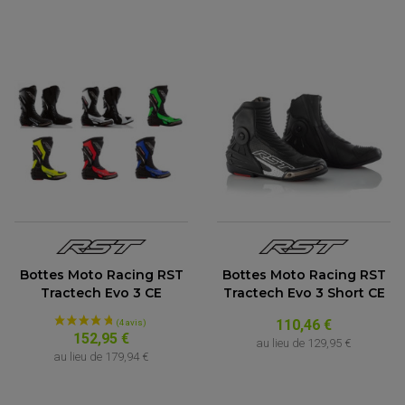
Bottes Moto Racing RST
Bottes Moto Racing RST
Tractech Evo 3 CE
Tractech Evo 3 Short CE
110,46 €
152,95 €
au lieu de
129,95 €
au lieu de
179,94 €
ACCESSOIRES QUAD
ACCESSOIRES ANODISES POUR QUAD
BOUCHON DE RÉSERVOIR QUAD
GUIDON QUAD