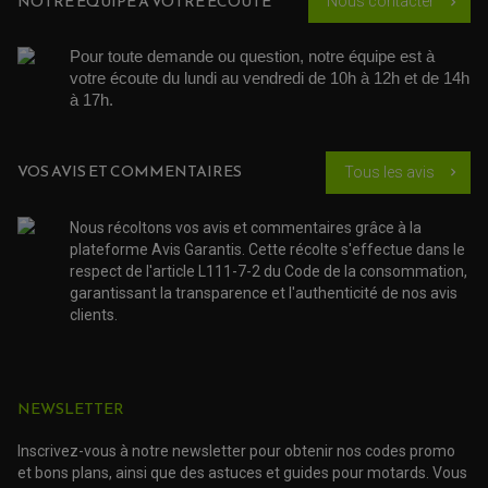
NOTRE ÉQUIPE À VOTRE ÉCOUTE
Nous contacter
chevron_right
Pour toute demande ou question, notre équipe est à 
votre écoute du lundi au vendredi de 10h à 12h et de 14h 
à 17h. 
VOS AVIS ET COMMENTAIRES
Tous les avis
chevron_right
Nous récoltons vos avis et commentaires grâce à la
plateforme Avis Garantis. Cette récolte s'effectue dans le
respect de l'article L111-7-2 du Code de la consommation,
garantissant la transparence et l'authenticité de nos avis
clients.
ROULEMENT QUAD / SSV
NEWSLETTER
JOINT DE TIGE D'AMORTISSEUR
KIT ROULEMENT D'AMORTISSEUR
Inscrivez-vous à notre newsletter pour obtenir nos codes promo
KIT ROULEMENT DE BRAS OSCILLANT
et bons plans, ainsi que des astuces et guides pour motards. Vous
KIT ROULEMENT DE BIELLETTES D'AMORTISSEUR
PLASTIQUES MOTO CROSS ET ENDURO