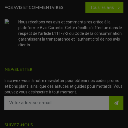
KIT RÉPARATION CARBU.
CÂBLE ACCÉLÉRATEUR
KIT RÉPARATION ROBINET
VOS AVIS ET COMMENTAIRES
Tous les avis
PLASTIQUE QUAD / SSV
chevron_right
CÂBLE D'EMBRAYAGE
MEMBRANE / BOISSEAU
KICK DE DÉMARRAGE
PROTÈGE-MAINS
RADIATEUR MOTO
REPOSE PIEDS
POMPE A ESSENCE
POIGNÉE
Nous récoltons vos avis et commentaires grâce à la
PIPE D'ADMISSION
GUIDON CROSS ET ENDURO
OUTILLAGE ET ACCESSOIRES ATELIER
plateforme Avis Garantis. Cette récolte s'effectue dans le
DEMI COCOTTE
QUAD
respect de l'article L111-7-2 du Code de la consommation,
PNEUMATIQUE
ACCESSOIRE ATELIER QUAD
garantissant la transparence et l'authenticité de nos avis
SUSPENSION
CHAMBRE A AIR
OUTILLAGE QUAD
clients.
NOS MARQUES
JOINT SPY
FOURCHE ET AMORTISSEUR
ACCESSOIRE SCOOTER APRILIA
PROTECTION MOTO
ACCESSOIRE SCOOTER BMW
COUVRE CARTER ET SLIDER
ACCESSOIRE SCOOTER GILERA
PATINS DE PROTECTION TOP BLOCK
NEWSLETTER
PATIN DE RECHANGE TOP BLOCK
ACCESSOIRE SCOOTER HONDA
PROTECTION RADIATEUR
ACCESSOIRE SCOOTER KYMCO
PROTECTION FOURCHE ET BRAS OSCILLANT
Inscrivez-vous à notre newsletter pour obtenir nos codes promo
PROTECTION SILENCIEUX
ACCESSOIRE SCOOTER MBK
et bons plans, ainsi que des astuces et guides pour motards. Vous
PROTECTION LEVIER
ACCESSOIRE SCOOTER PEUGEOT
TAMPONS ALLOY ULTIMA
pouvez vous désinscrire à tout moment.
ACCESSOIRE SCOOTER PIAGGIO
ACCESSOIRE SCOOTER SUZUKI
ROULEMENT MOTO
ACCESSOIRE SCOOTER VESPA
ROULEMENT DE ROUE
ACCESSOIRE SCOOTER YAMAHA
ROULEMENT DE DIRECTION
SUIVEZ-NOUS
TRANSMISSION