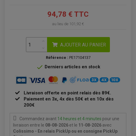
ÉCHAPPEMENT SCOOTER
PATIN DE BRAS OSCILLANT
FILTRE A HUILE QUAD
ACCESSOIRE ÉCHAPPEMENT
ROULETTE DE CHAÎNE
EMBRAYAGE OFF ROAD
94,78 € TTC
ELECTRICITÉ
ÉLECTRICITÉ
CLIGNOTANT TYPE ORIGINE
au lieu de
101,92 €
ACCESSOIRES ELECTRIQUE
PIÈCE MOTEUR
BATTERIE SCOOTER
BATTERIE
CHARGEUR DE BATTERIE
POMPE À EAU BOYESEN
CHARGEUR BATTERIE
REDRESSEUR / RÉGULATEUR
KIT RÉPARATION CARBU
CLIGNOTANT MOTO
ECLAIRAGE SCOOTER
KIT RÉPARATION POMPE A EAU
CLIGNOTANT TYPE ORIGINE
POMPE A ESSENCE
AJOUTER AU PANIER
PIPE D'ADMISSION
DÉMARREUR
RADIATEUR
ECLAIRAGE MOTO
DURITE RADIATEUR
FEUX ADDITIONNELS
FREINAGE
Référence :
PE17104137
KIT RECONDITIONNEMENT DEMARREUR
DISQUE DE FREIN AVANT
POMPE A ESSENCE

Derniers articles en stock
ACCESSOIRE + VISSERIE FREINAGE
REDRESSEUR / REGULATEUR
DISQUE DE FREIN ARRIERE
STATOR
PLAQUETTE DE FREIN AVANT
PLAQUETTE DE FREIN ARRIERE
MAÎTRE CYLINDRE
ENTRETIEN MOTO
Livraison offerte en point relais dès 89€.
ATELIER, PADDOCK, STAND
Paiement en 3x, 4x dès 50€ et en 10x dès
ANTIPARASITE NGK
BOUGIE NGK
200€
FILTRE A AIR
FILTRE A HUILE
FILTRE ET ACCESSOIRE ESSENCE
Commandez avant
14 heures et 4 minutes
pour une
OUTILLAGE
livraison
entre le
08-08-2026
et le
11-08-2026
avec
PRODUIT D'ENTRETIEN
Colissimo - En relais PickUp ou en consigne PickUp