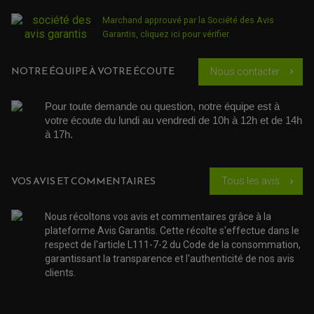
AMORTISSEURS QUAD / SSV
Marchand approuvé par la Société des Avis
BIELLETTES DE DIRECTION
CÂBLE ACCÉLÉRATEUR / EMBRAYAGE / STARTER
Garantis,
cliquez ici pour vérifier
.
COLONNE DE DIRECTION QUAD
KIT RECONDITIONNEMENT TRIANGLE
LEVIER DE FREIN ET D'EMBRAYAGE
NOTRE ÉQUIPE À VOTRE ÉCOUTE
Nous contacter
chevron_right
ROTULE DE DIRECTION
ÉCHAPPEMENT CROSS ENDURO
ROTULE DE TRIANGLE
SÉLECTEUR DE VITESSE
ACCESSOIRES ÉCHAPPEMENT
Pour toute demande ou question, notre équipe est à 
ÉCHAPPEMENT & SILENCIEUX AKRAPOVIC
ÉCHAPPEMENT & SILENCIEUX FMF
votre écoute du lundi au vendredi de 10h à 12h et de 14h 
PIÈCE MOTEUR
PIÈCES MOTEUR QUAD
ÉCHAPPEMENT & SILENCIEUX PRO CIRCUIT
à 17h. 
BOUCHON D'HUILE
ARBRE A CAMES QAUD
COURROIE DE DISTRIBUTION
COURROIE DE TRANSMISSION
PARTIE CYCLE
COUVERCLE + PLATEAU PRESSION
EMBRAYAGE QUAD
DÉMARREUR MOTO
EQUIPEMENT ADMISSION / CARBURATEUR
LEVIER DE FREIN
VOS AVIS ET COMMENTAIRES
Tous les avis
DURITE RADIATEUR
chevron_right
KIT AMÉLIORATION EMBRAYAGE
LEVIER D'EMBRAYAGE
JOINT COUVRE CULASSE
KIT RÉPARATION POMPE A EAU
PÉDALE DE FREIN
KIT RÉPARATION DEMARREUR
SÉLECTEUR DE VITESSE
KIT RÉPARATION CARBU.
Nous récoltons vos avis et commentaires grâce à la
CÂBLE ACCÉLÉRATEUR
KIT RÉPARATION ROBINET
PLASTIQUE QUAD / SSV
CÂBLE D'EMBRAYAGE
plateforme Avis Garantis. Cette récolte s'effectue dans le
MEMBRANE / BOISSEAU
KICK DE DÉMARRAGE
PROTÈGE-MAINS
respect de l'article L111-7-2 du Code de la consommation,
RADIATEUR MOTO
REPOSE PIEDS
POMPE A ESSENCE
garantissant la transparence et l'authenticité de nos avis
POIGNÉE
PIPE D'ADMISSION
GUIDON CROSS ET ENDURO
clients.
OUTILLAGE ET ACCESSOIRES ATELIER
DEMI COCOTTE
QUAD
PNEUMATIQUE
ACCESSOIRE ATELIER QUAD
SUSPENSION
CHAMBRE A AIR
OUTILLAGE QUAD