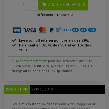
CLIGNOTANT TYPE ORIGINE
ACCESSOIRES ELECTRIQUE
PIÈCE MOTEUR
AJOUTER AU PANIER
BATTERIE SCOOTER
BATTERIE
CHARGEUR DE BATTERIE
POMPE À EAU BOYESEN
CHARGEUR BATTERIE
REDRESSEUR / RÉGULATEUR
KIT RÉPARATION CARBU
CLIGNOTANT MOTO
Référence :
PE43201610
ECLAIRAGE SCOOTER
KIT RÉPARATION POMPE A EAU
CLIGNOTANT TYPE ORIGINE
POMPE A ESSENCE
PIPE D'ADMISSION
DÉMARREUR
RADIATEUR
ECLAIRAGE MOTO
DURITE RADIATEUR
FEUX ADDITIONNELS
FREINAGE
KIT RECONDITIONNEMENT DEMARREUR
DISQUE DE FREIN AVANT
POMPE A ESSENCE
ACCESSOIRE + VISSERIE FREINAGE
REDRESSEUR / REGULATEUR
Livraison offerte en point relais dès 89€.
DISQUE DE FREIN ARRIERE
STATOR
Paiement en 3x, 4x dès 50€ et en 10x dès
PLAQUETTE DE FREIN AVANT
PLAQUETTE DE FREIN ARRIERE
200€
MAÎTRE CYLINDRE
ENTRETIEN MOTO
ATELIER, PADDOCK, STAND
Achetez maintenant
pour une livraison
entre le
12-
ANTIPARASITE NGK
08-2026
et le
14-08-2026
avec
Colissimo - En relais
BOUGIE NGK
FILTRE A AIR
PickUp ou en consigne PickUp Station
FILTRE A HUILE
FILTRE ET ACCESSOIRE ESSENCE
OUTILLAGE
PRODUIT D'ENTRETIEN
DESCRIPTION
AVIS CLIENTS
EQUIPEMENT ELECTRIQUE QUAD / SSV
ACCESSOIRES ELECTRIQUE QUAD / SSV
FMF a mis tout son savoir faire dans le développement
BOITIER CDI QUAD ET SSV