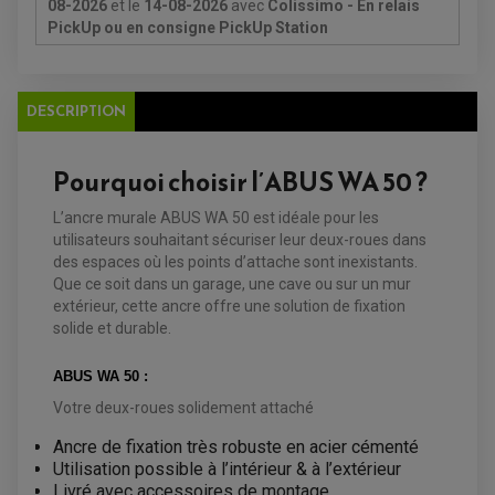
FILTRE A AIR
08-2026
et le
14-08-2026
avec
Colissimo - En relais
FILTRE A HUILE
PickUp ou en consigne PickUp Station
FILTRE ET ACCESSOIRE ESSENCE
OUTILLAGE
PRODUIT D'ENTRETIEN
DESCRIPTION
Pourquoi choisir l’ABUS WA 50 ?
L’ancre murale ABUS WA 50 est idéale pour les
utilisateurs souhaitant sécuriser leur deux-roues dans
EQUIPEMENT ELECTRIQUE QUAD / SSV
des espaces où les points d’attache sont inexistants.
ACCESSOIRES ELECTRIQUE QUAD / SSV
Que ce soit dans un garage, une cave ou sur un mur
BOITIER CDI QUAD ET SSV
extérieur, cette ancre offre une solution de fixation
CHARGEUR DE BATTERIE QUAD / SSV
COMPTEUR QUAD / SSV
solide et durable.
CONTACTEUR A CLÉ QUAD
DÉMARREUR
ECLAIRAGE LED / HALOGÈNE
ABUS WA 50 :
STATOR ET REDRESSEUR / REGULATEUR
Votre deux-roues solidement attaché
VENTILATEUR DE RADIATEUR
Ancre de fixation très robuste en acier cémenté
EQUIPEMENT FREINAGE QUAD / SSV
Utilisation possible à l’intérieur & à l’extérieur
PNEUMATIQUE
DISQUE DE FREIN QUAD / SSV
Livré avec accessoires de montage