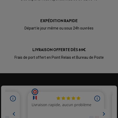
RÉTROVISEUR TYPE ORIGINE
LEVIER D'EMBRAYAGE
OPTIQUE TYPE ORIGINE
PÉDALE DE FREIN
PIÈCE MOTEUR
REPOSE PIED TYPE ORIGINE
RETROVISEUR MOTO TYPE ORIGINE
EXPÉDITION RAPIDE
GALET DE VARIATEUR
SÉLECTEUR DE VITESSE
COURROIE
Départ le jour même ou sous 24h ouvrées
VARIATEUR SCOOTER
POMPE A ESSENCE
LIVRAISON OFFERTE DÈS 89€
Frais de port offert en Point Relais et Bureau de Poste
PARTIE CYCLE QUAD
AMORTISSEURS QUAD / SSV
BIELLETTES DE DIRECTION
CÂBLE ACCÉLÉRATEUR / EMBRAYAGE / STARTER
COLONNE DE DIRECTION QUAD