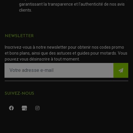
ACCESSOIRE SCOOTER GILERA
PATINS DE PROTECTION TOP BLOCK
garantissant la transparence et l'authenticité de nos avis
PATIN DE RECHANGE TOP BLOCK
ACCESSOIRE SCOOTER HONDA
clients.
PROTECTION RADIATEUR
ACCESSOIRE SCOOTER KYMCO
PROTECTION FOURCHE ET BRAS OSCILLANT
PROTECTION SILENCIEUX
ACCESSOIRE SCOOTER MBK
PROTECTION LEVIER
ACCESSOIRE SCOOTER PEUGEOT
TAMPONS ALLOY ULTIMA
ACCESSOIRE SCOOTER PIAGGIO
NEWSLETTER
ACCESSOIRE SCOOTER SUZUKI
ROULEMENT MOTO
ACCESSOIRE SCOOTER VESPA
Inscrivez-vous à notre newsletter pour obtenir nos codes promo
ROULEMENT DE ROUE
ACCESSOIRE SCOOTER YAMAHA
et bons plans, ainsi que des astuces et guides pour motards. Vous
ROULEMENT DE DIRECTION
pouvez vous désinscrire à tout moment.
TRANSMISSION
AMORTISSEUR DE COUPLE
EMBRAYAGE MOTO
KIT CHAÎNE MOTO
SUIVEZ-NOUS