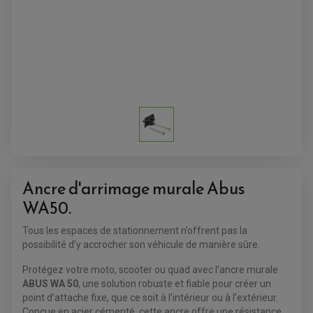
ACCESSOIRES QUAD
ACCESSOIRES ANODISES POUR QUAD
BOUCHON DE RÉSERVOIR QUAD
GUIDON QUAD
KIT DÉCO QUAD / SSV
KIT POIGNÉE DE GAZ QUAD
POIGNÉE QUAD
PROTÈGE-MAINS
Ancre d'arrimage murale Abus
PONTETS / REHAUSSES DE GUIDON
REPOSE PIED QUAD
WA50.
BAGAGERIE / TREUIL / ATTELAGE
Tous les espaces de stationnement n’offrent pas la
ÉQUIPEMENT ÉLECTRIQUE
COFFRE / TOP CASE QUAD
possibilité d’y accrocher son véhicule de manière sûre.
ACCESSOIRES ÉLECTRIQUE ENDURO
TREUIL ET ATTELAGE QUAD-SSV
PLAQUE PHARE
BAGAGERIE
Protégez votre moto, scooter ou quad avec l’ancre murale
COMPTEUR D'HEURE
BAGAGERIE SOUPLE
ABUS WA 50
, une solution robuste et fiable pour créer un
DÉMARREUR
ÉCHAPPEMENT QUAD
ACCESSOIRE GPS, SMARTPHONE
CONDENSATEUR
point d’attache fixe, que ce soit à l’intérieur ou à l’extérieur.
ÉCHAPPEMENT QUAD
SELLE CONFORT
BOBINE D'ALLUMAGE
Conçue en acier cémenté, cette ancre offre une résistance
SUPPORT TOP CASE