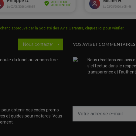
SR 125
SR 125 Motard
Batterie moto France Equi
chand approuvé par la Société des Avis Garantis,
cliquez ici pour vérifier
.
125 Dylan SES
VOS AVIS ET COMMENTAIRES
Nous contacter
chevron_right
125 Dylan SES
coute du lundi au vendredi de 
Nous récoltons vos avis e
s'effectue dans le respec
125 Dylan SES (JF10
transparence et l'authenti
125 Dylan SES (JF10
125 Dylan SES (JF10
125 NES
r pour obtenir nos codes promo
uces et guides pour motards. Vous
125 Pantheon FES (JF0
moment.
125 Pantheon FES (JF0