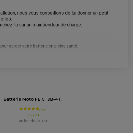
llation, nous vous conseillons de lui donner un petit
elles.
anchez-la sur un maintiendeur de charge.
pour garder votre batterie en pleine santé.
4.9
/5
Année
Batterie Moto FE CT9B-4 (...
Basé sur 12 avis
de 2017
55,23 €
au lieu de
78,90 €
de 2018 à 2020