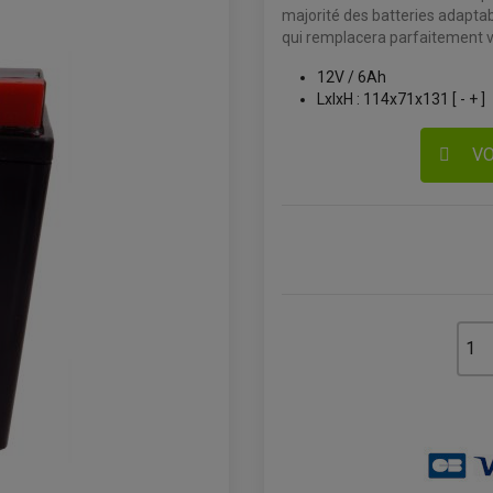
majorité des batteries adaptab
qui remplacera parfaitement vo
12V / 6Ah
LxlxH : 114x71x131 [ - + ]
VO