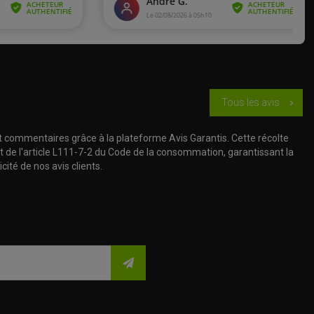
de 2002 à 2003
de 2012 à 2019
pement
de 2000
Tous les avis
chevron_right
de 2001
t commentaires grâce à la plateforme Avis Garantis. Cette récolte
t de l'article L111-7-2 du Code de la consommation, garantissant la
)
de 2002
cité de nos avis clients.
)
de 2003 à 2004
)
de 2005 à 2010
de 2000 à 2006
5)
de 1998 à 2001
5)
de 2002