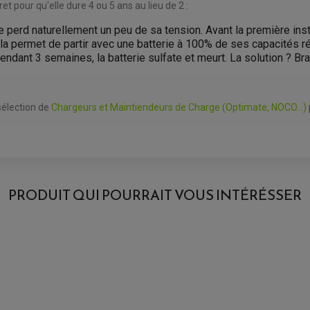
et pour qu'elle dure 4 ou 5 ans au lieu de 2 :
 perd naturellement un peu de sa tension. Avant la première insta
ela permet de partir avec une batterie à 100% de ses capacités ré
endant 3 semaines, la batterie sulfate et meurt. La solution ? Br
sélection de
Chargeurs et Maintiendeurs de Charge (Optimate, NOCO...)
AVIS À PROPOS DU PRODUIT
 / BTX7L) POUR :
PRODUIT QUI POURRAIT VOUS INTÉRÉSSER
11
Modèle
1
0
0
0
125 RS E4
1★
2★
3★
4★
5★
125 RS E4