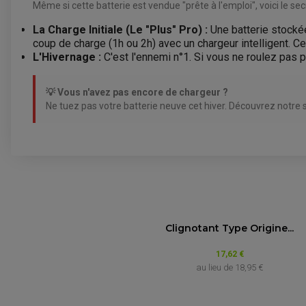
Même si cette batterie est vendue "prête à l'emploi", voici le secr
La Charge Initiale (Le "Plus" Pro) :
Une batterie stockée
coup de charge (1h ou 2h) avec un chargeur intelligent. C
L'Hivernage :
C'est l'ennemi n°1. Si vous ne roulez pas p
💡 Vous n'avez pas encore de chargeur ?
Ne tuez pas votre batterie neuve cet hiver. Découvrez notre 
BATTERIE MOTO FE CBTX7L-FA (YTX7L
Marque
Clignotant Type Origine...
VOIR L'ATTESTATION
APRILIA
17,62 €
Avis soumis à un contrôle
au lieu de
18,95 €
APRILIA
Letang F.