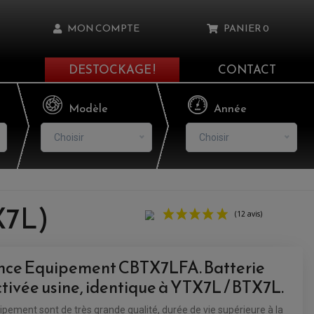
MON COMPTE
PANIER
0
DESTOCKAGE !
CONTACT
Il n'y a aucun produit dans votre panier
Modèle
Année
Choisir
Choisir
asse oublié ?
X7L)
NNEXION
ance Equipement CBTX7LFA. Batterie
NSCRIRE
activée usine, identique à YTX7L / BTX7L.
pement sont de très grande qualité, durée de vie supérieure à la