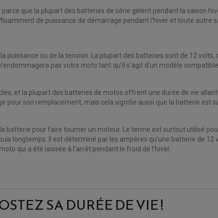
t parce que la plupart des batteries de série gèlent pendant la saison 
ffisamment de puissance de démarrage pendant l'hiver et toute autre s
 la puissance ou de la tension. La plupart des batteries sont de 12 volt
 n'endommagera pas votre moto tant qu'il s'agit d'un modèle compatible
s, et la plupart des batteries de motos offrent une durée de vie allant d
e pour son remplacement, mais cela signifie aussi que la batterie est 
 la batterie pour faire tourner un moteur. Le terme est surtout utilisé p
uis longtemps. Il est déterminé par les ampères qu'une batterie de 12 
o qui a été laissée à l'arrêt pendant le froid de l'hiver.
OOSTEZ SA DURÉE DE VIE !