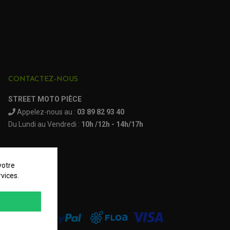
2)
de 2003 à 2004
de 2003 à 2005
de 2006 à 2007
CONTACTEZ-NOUS
de 1995 à 1996
STREET MOTO PIÈCE
de 1997 à 2000
Appelez-nous au :
03 89 82 93 40
Du Lundi au Vendredi :
10h /12h - 14h/17h
)
de 2007 à 2008
)
de 2009 à 2015
votre
vices.
de 2004
de 2001
de 2002 à 2003