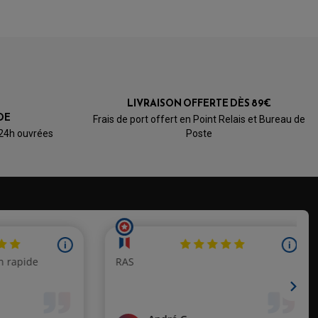
de 2011
de 2012
de 2013 à 2016
de 2018 à 2020
LIVRAISON OFFERTE DÈS 89€
DE
Frais de port offert en Point Relais et Bureau de
de 2017 à 2020
 24h ouvrées
Poste
ble la batterie fonctionne je roule avec rien à dire
4 125
125 SM
no 125
de 1999 à 2000
de 2001