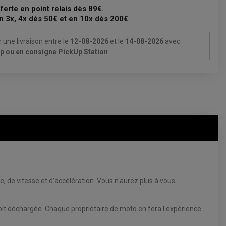
fferte en point relais dès 89€.
n 3x, 4x dès 50€ et en 10x dès 200€
 une livraison
entre le
12-08-2026
et le
14-08-2026
avec
Up ou en consigne PickUp Station
 de vitesse et d'accélération. Vous n'aurez plus à vous
soit déchargée. Chaque propriétaire de moto en fera l'expérience