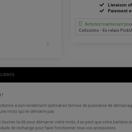
Livraison o
Paiement e
Achetez maintenant
pour
Colissimo - En relais Pick

CLIENTS
 !
nctionne à son rendement optimal en termes de puissance de démarrage,
c une moto qui ne démarre pas.
 tourner la clé pour démarrer votre moto, il se peut que votre batterie 
oduits de rechange pour faire fonctionner tous vos accessoires.