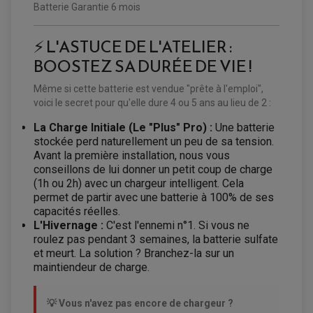
Batterie Garantie 6 mois
OPTIQUE TYPE ORIGINE
PÉDALE DE FREIN
PIÈCE MOTEUR
REPOSE PIED TYPE ORIGINE
⚡ L'ASTUCE DE L'ATELIER :
RETROVISEUR MOTO TYPE ORIGINE
GALET DE VARIATEUR
SÉLECTEUR DE VITESSE
COURROIE
BOOSTEZ SA DURÉE DE VIE !
VARIATEUR SCOOTER
POMPE A ESSENCE
Même si cette batterie est vendue "prête à l'emploi",
voici le secret pour qu'elle dure 4 ou 5 ans au lieu de 2 :
La Charge Initiale (Le "Plus" Pro) :
Une batterie
stockée perd naturellement un peu de sa tension.
Avant la première installation, nous vous
conseillons de lui donner un petit coup de charge
(1h ou 2h) avec un chargeur intelligent. Cela
permet de partir avec une batterie à 100% de ses
capacités réelles.
L'Hivernage :
C'est l'ennemi n°1. Si vous ne
roulez pas pendant 3 semaines, la batterie sulfate
et meurt. La solution ? Branchez-la sur un
maintiendeur de charge.
💡 Vous n'avez pas encore de chargeur ?