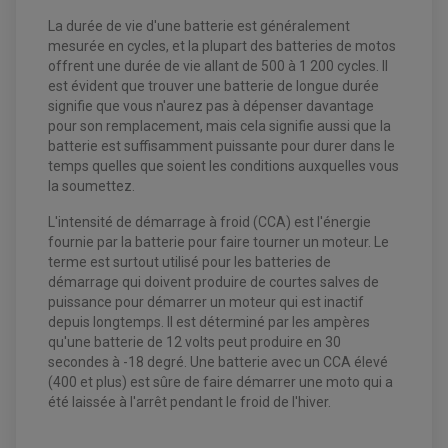
KIT REPARATION MAÎTRE CYLINDRE QUAD / SSV
CHAMBRE À AIR
PLAQUETTES DE FREIN QUAD / SSV
La durée de vie d'une batterie est généralement
mesurée en cycles, et la plupart des batteries de motos
EQUIPEMENT FREINAGE MOTO CROSS ET
HUILE ET PRODUIT D'ENTRETIEN QUAD
offrent une durée de vie allant de 500 à 1 200 cycles. Il
FREINAGE
ENDURO
HUILE POUR QUAD
est évident que trouver une batterie de longue durée
ACCESSOIRE + VISSERIE FREINAGE
ACCESSOIRES FREINAGE
PRODUIT D'ENTRETIEN QUAD
DISQUE DE FREIN
DISQUE DE FREIN AVANT
signifie que vous n'aurez pas à dépenser davantage
PLAQUETTE DE FREIN
DISQUE DE FREIN ARRIÈRE
pour son remplacement, mais cela signifie aussi que la
KIT DURITE DE FREIN
PLAQUETTE DE FREIN
JANTES / ACCESSOIRES QUAD ET SSV
batterie est suffisamment puissante pour durer dans le
KIT DURITE D'EMBRAYAGE MOTO
KIT RÉPARATION PÉDALE DE FREIN
KIT RÉPARATION ÉTRIER DE FREIN
CHAÎNE A NEIGE QUAD-SSV
KIT RÉPARATION MAÎTRE CYLINDRE
temps quelles que soient les conditions auxquelles vous
KIT RÉPARATION MAÎTRE CYLINDRE
CHAÎNES A NEIGE
KIT RÉPARATION ÉTRIER DE FREIN
la soumettez.
PRODUIT ENTRETIEN
MAÎTRE CYLINDRE
CHAMBRE A AIR QUAD ET SSV
FILTRE A AIR
CLOUS / CRAMPON VISSABLE
L'intensité de démarrage à froid (CCA) est l'énergie
FILTRE A HUILE
ÉLARGISSEURES DE VOIES QUAD
ROULEMENT MOTO CROSS ET ENDURO
BOUGIE SCOOTER
HUILE ET PRODUIT D'ENTRETIEN
JANTES QUAD ET SSV
fournie par la batterie pour faire tourner un moteur. Le
ROULEMENT DE ROUE AVANT
PRODUIT D'ENTRETIEN
HUILE MOTEUR
ROULEMENT DE ROUE ARRIÈRE
terme est surtout utilisé pour les batteries de
FILTRE A AIR K&N
PRODUIT D'ENTRETIEN
ROULEMENT D'AMORTISSEUR
démarrage qui doivent produire de courtes salves de
ROULEMENT BIELLETTES
puissance pour démarrer un moteur qui est inactif
ROULEMENT COLONNE DE DIRECTION
HUILE ET LUBRIFIANTS SCOOTER
PARTIE CYCLE
ROULEMENT BRAS OSCILLANT
depuis longtemps. Il est déterminé par les ampères
HUILE SCOOTER
ARAIGNÉE / SUPPORT CARÉNAGE
qu'une batterie de 12 volts peut produire en 30
PRODUIT D'ENTRETIEN SCOOTER
BULLE / PARE-BRISE
secondes à -18 degré. Une batterie avec un CCA élevé
CÂBLE ACCÉLÉRATEUR
(400 et plus) est sûre de faire démarrer une moto qui a
CABLE D'EMBRAYAGE
PARTIE CYCLE
KIT RABAISSEMENT MOTO
été laissée à l'arrêt pendant le froid de l'hiver.
BULLE / PARE-BRISE
KIT STREET BIKE
LEVIER DE FREIN
LEVIER DE FREIN
RÉTROVISEUR TYPE ORIGINE
LEVIER D'EMBRAYAGE