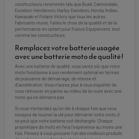
MAÎTRE CYLINDRE
constructeurs renommés tels que Buell, Cannondale,
ENTRETIEN MOTO
Excelsior-Henderson, Harley-Davidson, Honda, Indian,
ATELIER, PADDOCK, STAND
Kawasaki et Polaris Victory que tous les autres
ANTIPARASITE NGK
BOUGIE NGK
fabricants réunis. Faites le choix de la qualité et de la
FILTRE A AIR
performance en optant pour France Equipement, tout
FILTRE A HUILE
comme les constructeurs.
FILTRE ET ACCESSOIRE ESSENCE
OUTILLAGE
Remplacez votre batterie usagée
PRODUIT D'ENTRETIEN
avec une batterie moto de qualité !
Avec une batterie de qualité, vous serez sûr que votre
moto fonctionne à son rendement optimal en termes
de puissance de démarrage, de vitesse et
d'accélération. Vous n'aurez plus à vous inquiéter de
vous retrouver en panne au milieu de la route avec une
moto qui ne démarre pas.
Si vous n'entendez qu'un clic à chaque fois que vous
essayez de tourner la clé pour démarrer votre moto, il
se peut que votre batterie soit déchargée. Chaque
propriétaire de moto en fera l'expérience au moins une
fois. Pensez à vous procurer l'un des meilleurs produits