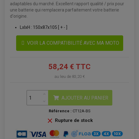
adaptables du marché. Excellent rapport qualité / prix pour
une batterie qui remplacera parfaitement votre batterie
d'origine.
LxlxH : 150x87x105 [ + - ]
VOIR LA COMPATIBILITÉ AVEC MA MOTO
58,24 € TTC
ACCESSOIRES QUAD
ACCESSOIRES ANODISES POUR QUAD
au lieu de
83,20 €
BOUCHON DE RÉSERVOIR QUAD
GUIDON QUAD
KIT DÉCO QUAD / SSV
KIT POIGNÉE DE GAZ QUAD
AJOUTER AU PANIER
POIGNÉE QUAD
PROTÈGE-MAINS
PONTETS / REHAUSSES DE GUIDON
Référence :
CT12A-BS
REPOSE PIED QUAD

Rupture de stock
BAGAGERIE / TREUIL / ATTELAGE
ÉQUIPEMENT ÉLECTRIQUE
COFFRE / TOP CASE QUAD
ACCESSOIRES ÉLECTRIQUE ENDURO
TREUIL ET ATTELAGE QUAD-SSV