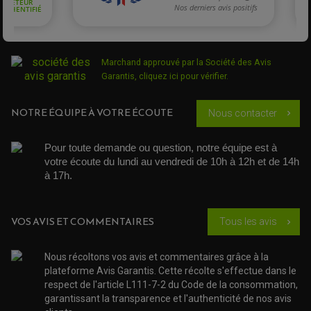
ACCESSOIRE SCOOTER PIAGGIO
ACCESSOIRE SCOOTER SUZUKI
Batterie
ROULEMENT MOTO
ACCESSOIRE SCOOTER VESPA
moto
ROULEMENT DE ROUE
KAWASAKI
ACCESSOIRE SCOOTER YAMAHA
Kawasaki
ROULEMENT DE DIRECTION
ER-6F
Marchand approuvé par la Société des Avis
Garantis,
cliquez ici pour vérifier
.
TRANSMISSION
Batterie
AMORTISSEUR DE COUPLE
moto
EMBRAYAGE MOTO
KAWASAKI
NOTRE ÉQUIPE À VOTRE ÉCOUTE
Nous contacter
chevron_right
KIT CHAÎNE MOTO
Kawasaki
ER-6N
Pour toute demande ou question, notre équipe est à 
de 2012 à
votre écoute du lundi au vendredi de 10h à 12h et de 14h 
KAWASAKI
ER6-F 650
2014
à 17h. 
de 2015 à
KAWASAKI
ER6-F 650
VOS AVIS ET COMMENTAIRES
2017
Tous les avis
chevron_right
de 2012 à
Nous récoltons vos avis et commentaires grâce à la
KAWASAKI
ER6-N
2014
plateforme Avis Garantis. Cette récolte s'effectue dans le
respect de l'article L111-7-2 du Code de la consommation,
de 2015 à
garantissant la transparence et l'authenticité de nos avis
KAWASAKI
ER6-N
2017