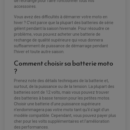
de rechange pour faire fonctionner tous vos
accessoires.
Vous avez des difficultés à démarrer votre moto en
hiver ? C'est parce que la plupart des batteries de série
gèlent pendant la saison hivernale. Pour résoudre ce
problème, vous pouvez acheter une batterie de
rechange de qualité supérieure qui vous donnera
suffisamment de puissance de démarrage pendant
l'hiver et toute autre saison.
Comment choisir sa batterie moto
EQUIPEMENT ELECTRIQUE QUAD / SSV
ACCESSOIRES ELECTRIQUE QUAD / SSV
?
BOITIER CDI QUAD ET SSV
CHARGEUR DE BATTERIE QUAD / SSV
Prenez note des détails techniques de la batterie et,
COMPTEUR QUAD / SSV
CONTACTEUR A CLÉ QUAD
surtout, de la puissance ou de la tension. La plupart des
DÉMARREUR
batteries sont de 12 volts, mais vous pouvez trouver
ECLAIRAGE LED / HALOGÈNE
des batteries à basse tension pour les petites motos.
STATOR ET REDRESSEUR / REGULATEUR
VENTILATEUR DE RADIATEUR
Choisir une batterie d'une puissance supérieure
n'endommagera pas votre moto tant qu'il s'agit d'un
modèle compatible. Cependant, vous pouvez payer plus
EQUIPEMENT FREINAGE QUAD / SSV
PNEUMATIQUE
cher pour les volts supplémentaires et l'amélioration
DISQUE DE FREIN QUAD / SSV
KIT DURITE DE FREIN QUAD
MOUSSE
des performances.