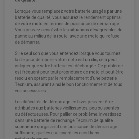
de qualité !
FILTRE A HUILE
FILTRE ET ACCESSOIRE ESSENCE
Lorsque vous remplacez votre batterie usagée par une
OUTILLAGE
PRODUIT D'ENTRETIEN
batterie de qualité, vous assurez le rendement optimal
de votre moto en termes de puissance de démarrage.
Vous pouvez ainsi éviter les situations désagréables de
panne au milieu de la route, avec une moto qui refuse
de démarrer.
Si le seul son que vous entendez lorsque vous tournez
la clé pour démarrer votre moto est un clic, cela peut
indiquer que votre batterie est déchargée. Ce problème
est fréquent pour tout propriétaire de moto et peut être
résolu en optant par le remplacement d'une batterie
Tecnium, assurant ainsi le bon fonctionnement de tous
vos accessoires.
Les difficultés de démarrage en hiver peuvent être
attribuées aux batteries vieillissantes, peu puissantes
ou défectueuses. Pour pallier ce problème, investissez
dans une batterie de rechange Tecnium de qualité
supérieure qui garantit une puissance de démarrage
suffisante, quelles que soient les conditions