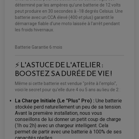
CHAÎNE A NEIGE QUAD-SSV
KIT RÉPARATION ÉTRIER DE FREIN
KIT RÉPARATION MAÎTRE CYLINDRE
déterminé par les ampères qu'une batterie de 12 volts
CHAÎNES A NEIGE
KIT RÉPARATION MAÎTRE CYLINDRE
KIT RÉPARATION ÉTRIER DE FREIN
PRODUIT ENTRETIEN
peut produire en 30 secondes à -18 degrés Celsius. Une
CHAMBRE A AIR QUAD ET SSV
MAÎTRE CYLINDRE
FILTRE A AIR
batterie avec un CCA élevé (400 et plus) garantit le
CLOUS / CRAMPON VISSABLE
FILTRE A HUILE
ÉLARGISSEURES DE VOIES QUAD
ROULEMENT MOTO CROSS ET ENDURO
démarrage fiable d'une moto laissée à l'arrêt pendant
BOUGIE SCOOTER
JANTES QUAD ET SSV
HUILE ET PRODUIT D'ENTRETIEN
ROULEMENT DE ROUE AVANT
les froids hivernaux.
PRODUIT D'ENTRETIEN
HUILE MOTEUR
ROULEMENT DE ROUE ARRIÈRE
FILTRE A AIR K&N
PRODUIT D'ENTRETIEN
ROULEMENT D'AMORTISSEUR
ROULEMENT BIELLETTES
Batterie Garantie 6 mois
ROULEMENT COLONNE DE DIRECTION
HUILE ET LUBRIFIANTS SCOOTER
PARTIE CYCLE
ROULEMENT BRAS OSCILLANT
HUILE SCOOTER
ARAIGNÉE / SUPPORT CARÉNAGE
PRODUIT D'ENTRETIEN SCOOTER
⚡ L'ASTUCE DE L'ATELIER :
BULLE / PARE-BRISE
CÂBLE ACCÉLÉRATEUR
BOOSTEZ SA DURÉE DE VIE !
CABLE D'EMBRAYAGE
PARTIE CYCLE
KIT RABAISSEMENT MOTO
BULLE / PARE-BRISE
KIT STREET BIKE
Même si cette batterie est vendue "prête à l'emploi",
LEVIER DE FREIN
LEVIER DE FREIN
voici le secret pour qu'elle dure 4 ou 5 ans au lieu de 2 :
RÉTROVISEUR TYPE ORIGINE
LEVIER D'EMBRAYAGE
OPTIQUE TYPE ORIGINE
La Charge Initiale (Le "Plus" Pro) :
Une batterie
PÉDALE DE FREIN
PIÈCE MOTEUR
REPOSE PIED TYPE ORIGINE
stockée perd naturellement un peu de sa tension.
RETROVISEUR MOTO TYPE ORIGINE
GALET DE VARIATEUR
Avant la première installation, nous vous
SÉLECTEUR DE VITESSE
COURROIE
conseillons de lui donner un petit coup de charge
VARIATEUR SCOOTER
POMPE A ESSENCE
(1h ou 2h) avec un chargeur intelligent. Cela
permet de partir avec une batterie à 100% de ses
capacités réelles.