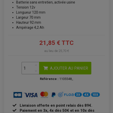
Batterie sans entretien, activée usine
Tension 12v
Longueur 120 mm
Largeur 70 mm
Hauteur 92 mm
Ampérage 4,2 Ah
ACCESSOIRES QUAD
ACCESSOIRES ANODISES POUR QUAD
21,85 € TTC
BOUCHON DE RÉSERVOIR QUAD
GUIDON QUAD
KIT DÉCO QUAD / SSV
au lieu de
25,70 €
KIT POIGNÉE DE GAZ QUAD
POIGNÉE QUAD
PROTÈGE-MAINS
PONTETS / REHAUSSES DE GUIDON
AJOUTER AU PANIER
REPOSE PIED QUAD
Référence :
1105548_
BAGAGERIE / TREUIL / ATTELAGE
ÉQUIPEMENT ÉLECTRIQUE
COFFRE / TOP CASE QUAD
ACCESSOIRES ÉLECTRIQUE ENDURO
TREUIL ET ATTELAGE QUAD-SSV
PLAQUE PHARE
BAGAGERIE
COMPTEUR D'HEURE
BAGAGERIE SOUPLE
DÉMARREUR
ÉCHAPPEMENT QUAD
ACCESSOIRE GPS, SMARTPHONE
CONDENSATEUR
Livraison offerte en point relais dès 89€.
ÉCHAPPEMENT QUAD
SELLE CONFORT
BOBINE D'ALLUMAGE
SUPPORT TOP CASE
Paiement en 3x, 4x dès 50€ et en 10x dès
COUPE-CONTACT