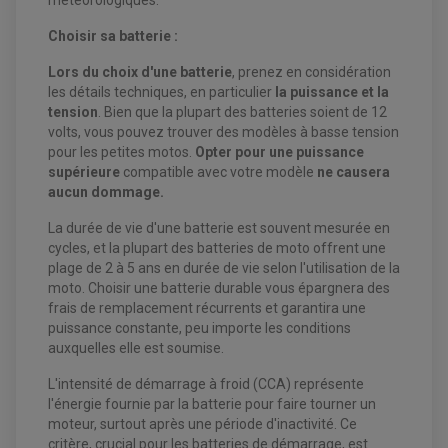
météorologiques.
Choisir sa batterie :
EQUIPEMENT ELECTRIQUE QUAD / SSV
Lors du choix d'une batterie
, prenez en considération
ACCESSOIRES ELECTRIQUE QUAD / SSV
les détails techniques, en particulier
la puissance et la
BOITIER CDI QUAD ET SSV
CHARGEUR DE BATTERIE QUAD / SSV
tension
. Bien que la plupart des batteries soient de 12
COMPTEUR QUAD / SSV
volts, vous pouvez trouver des modèles à basse tension
CONTACTEUR A CLÉ QUAD
pour les petites motos.
Opter pour une puissance
DÉMARREUR
ECLAIRAGE LED / HALOGÈNE
supérieure
compatible avec votre modèle
ne causera
STATOR ET REDRESSEUR / REGULATEUR
aucun dommage.
VENTILATEUR DE RADIATEUR
La durée de vie d'une batterie est souvent mesurée en
EQUIPEMENT FREINAGE QUAD / SSV
cycles, et la plupart des batteries de moto offrent une
PNEUMATIQUE
DISQUE DE FREIN QUAD / SSV
plage de 2 à 5 ans en durée de vie selon l'utilisation de la
KIT DURITE DE FREIN QUAD
MOUSSE
moto. Choisir une batterie durable vous épargnera des
KIT REPARATION MAÎTRE CYLINDRE QUAD / SSV
CHAMBRE À AIR
frais de remplacement récurrents et garantira une
PLAQUETTES DE FREIN QUAD / SSV
puissance constante, peu importe les conditions
EQUIPEMENT FREINAGE MOTO CROSS ET
auxquelles elle est soumise.
HUILE ET PRODUIT D'ENTRETIEN QUAD
FREINAGE
ENDURO
HUILE POUR QUAD
L'intensité de démarrage à froid (CCA) représente
ACCESSOIRE + VISSERIE FREINAGE
ACCESSOIRES FREINAGE
PRODUIT D'ENTRETIEN QUAD
DISQUE DE FREIN
DISQUE DE FREIN AVANT
l'énergie fournie par la batterie pour faire tourner un
PLAQUETTE DE FREIN
DISQUE DE FREIN ARRIÈRE
moteur, surtout après une période d'inactivité. Ce
KIT DURITE DE FREIN
PLAQUETTE DE FREIN
JANTES / ACCESSOIRES QUAD ET SSV
critère, crucial pour les batteries de démarrage, est
KIT DURITE D'EMBRAYAGE MOTO
KIT RÉPARATION PÉDALE DE FREIN