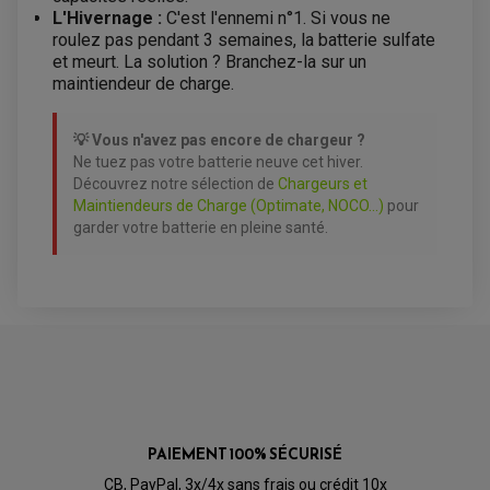
L'Hivernage :
C'est l'ennemi n°1. Si vous ne
roulez pas pendant 3 semaines, la batterie sulfate
et meurt. La solution ? Branchez-la sur un
maintiendeur de charge.
💡 Vous n'avez pas encore de chargeur ?
Ne tuez pas votre batterie neuve cet hiver.
Découvrez notre sélection de
Chargeurs et
Maintiendeurs de Charge (Optimate, NOCO...)
pour
garder votre batterie en pleine santé.
AVIS À PROPOS DU PRODUIT
5.0
/5
VOIR L'ATTESTATION
PAIEMENT 100% SÉCURISÉ
Basé sur 3 avis
Avis soumis à un contrôle
CB, PayPal, 3x/4x sans frais ou crédit 10x