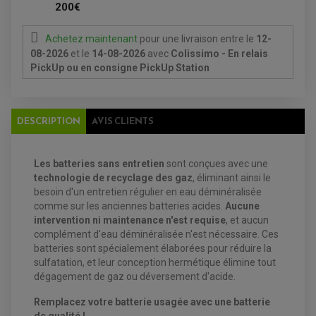
SUPPORT VALISE LATERAL
200€
ENTRETIEN QUAD / SSV
TOP CASE ET VALISES
BATTERIE
TRANSMISSION
BOUGIE QUAD
Achetez maintenant
pour une livraison
entre le
12-
KIT CHAÎNE
ÉCHAPPEMENT MOTO
ÉCHAPEMENT SCOOTER
FILTRE A AIR BMC QUAD
GUIDE CHAÎNE
08-2026
et le
14-08-2026
avec
Colissimo - En relais
FILTRE A AIR QUAD
SILENCIEUX / ÉCHAPPEMENT MOTO
ÉCHAPPEMENT SCOOTER
PATIN DE BRAS OSCILLANT
PickUp ou en consigne PickUp Station
FILTRE A HUILE QUAD
ACCESSOIRE ÉCHAPPEMENT
ROULETTE DE CHAÎNE
EMBRAYAGE OFF ROAD
ELECTRICITÉ
ÉLECTRICITÉ
CLIGNOTANT TYPE ORIGINE
ACCESSOIRES ELECTRIQUE
PIÈCE MOTEUR
BATTERIE SCOOTER
DESCRIPTION
AVIS CLIENTS
BATTERIE
CHARGEUR DE BATTERIE
POMPE À EAU BOYESEN
CHARGEUR BATTERIE
REDRESSEUR / RÉGULATEUR
KIT RÉPARATION CARBU
CLIGNOTANT MOTO
ECLAIRAGE SCOOTER
KIT RÉPARATION POMPE A EAU
CLIGNOTANT TYPE ORIGINE
POMPE A ESSENCE
PIPE D'ADMISSION
Les batteries sans entretien
sont conçues avec une
DÉMARREUR
RADIATEUR
technologie de recyclage des gaz
, éliminant ainsi le
ECLAIRAGE MOTO
DURITE RADIATEUR
FEUX ADDITIONNELS
besoin d'un entretien régulier en eau déminéralisée
FREINAGE
KIT RECONDITIONNEMENT DEMARREUR
comme sur les anciennes batteries acides.
Aucune
DISQUE DE FREIN AVANT
POMPE A ESSENCE
ACCESSOIRE + VISSERIE FREINAGE
intervention ni maintenance n'est requise
, et aucun
REDRESSEUR / REGULATEUR
DISQUE DE FREIN ARRIERE
STATOR
complément d'eau déminéralisée n'est nécessaire. Ces
PLAQUETTE DE FREIN AVANT
batteries sont spécialement élaborées pour réduire la
PLAQUETTE DE FREIN ARRIERE
MAÎTRE CYLINDRE
sulfatation, et leur conception hermétique élimine tout
ENTRETIEN MOTO
dégagement de gaz ou déversement d'acide.
ATELIER, PADDOCK, STAND
ANTIPARASITE NGK
BOUGIE NGK
Remplacez votre batterie usagée avec une batterie
FILTRE A AIR