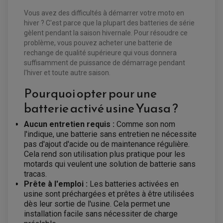
Vous avez des difficultés à démarrer votre moto en
hiver ? C'est parce que la plupart des batteries de série
gèlent pendant la saison hivernale. Pour résoudre ce
problème, vous pouvez acheter une batterie de
rechange de qualité supérieure qui vous donnera
suffisamment de puissance de démarrage pendant
l'hiver et toute autre saison.
Pourquoi opter pour une
batterie activé usine Yuasa ?
Aucun entretien requis :
Comme son nom
l'indique, une batterie sans entretien ne nécessite
EQUIPEMENT ELECTRIQUE QUAD / SSV
pas d'ajout d'acide ou de maintenance régulière.
ACCESSOIRES ELECTRIQUE QUAD / SSV
Cela rend son utilisation plus pratique pour les
BOITIER CDI QUAD ET SSV
motards qui veulent une solution de batterie sans
CHARGEUR DE BATTERIE QUAD / SSV
COMPTEUR QUAD / SSV
tracas.
CONTACTEUR A CLÉ QUAD
Prête à l'emploi :
Les batteries activées en
DÉMARREUR
usine sont préchargées et prêtes à être utilisées
ECLAIRAGE LED / HALOGÈNE
STATOR ET REDRESSEUR / REGULATEUR
dès leur sortie de l'usine. Cela permet une
VENTILATEUR DE RADIATEUR
installation facile sans nécessiter de charge