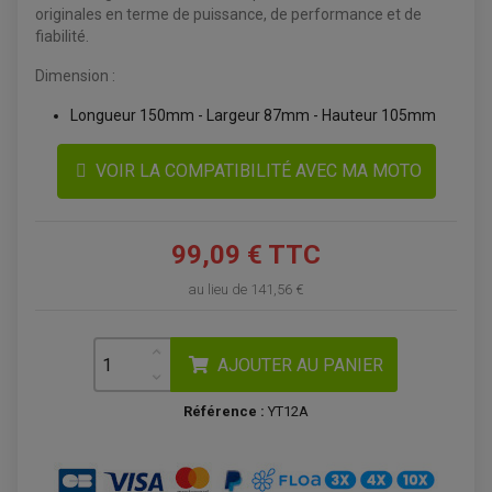
originales en terme de puissance, de performance et de
fiabilité.
Dimension :
Longueur 150mm - Largeur 87mm - Hauteur 105mm
VOIR LA COMPATIBILITÉ AVEC MA MOTO
99,09 € TTC
ACCESSOIRES QUAD
au lieu de
141,56 €
ACCESSOIRES ANODISES POUR QUAD
BOUCHON DE RÉSERVOIR QUAD
GUIDON QUAD
KIT DÉCO QUAD / SSV
AJOUTER AU PANIER
KIT POIGNÉE DE GAZ QUAD
POIGNÉE QUAD
PROTÈGE-MAINS
Référence :
YT12A
PONTETS / REHAUSSES DE GUIDON
REPOSE PIED QUAD