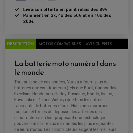
BAGAGERIE / TREUIL / ATTELAGE
ÉQUIPEMENT ÉLECTRIQUE
COFFRE / TOP CASE QUAD
Livraison offerte en point relais dès 89€.
ACCESSOIRES ÉLECTRIQUE ENDURO
TREUIL ET ATTELAGE QUAD-SSV
Paiement en 3x, 4x dès 50€ et en 10x dès
PLAQUE PHARE
BAGAGERIE
COMPTEUR D'HEURE
200€
BAGAGERIE SOUPLE
DÉMARREUR
ÉCHAPPEMENT QUAD
ACCESSOIRE GPS, SMARTPHONE
CONDENSATEUR
ÉCHAPPEMENT QUAD
SELLE CONFORT
BOBINE D'ALLUMAGE
SUPPORT TOP CASE
COUPE-CONTACT
SUPPORT VALISE LATERAL
DESCRIPTION
MOTOS COMPATIBLES
AVIS CLIENTS
ENTRETIEN QUAD / SSV
TOP CASE ET VALISES
BATTERIE
TRANSMISSION
BOUGIE QUAD
KIT CHAÎNE
ÉCHAPPEMENT MOTO
ÉCHAPEMENT SCOOTER
FILTRE A AIR BMC QUAD
La batterie moto numéro 1 dans
GUIDE CHAÎNE
FILTRE A AIR QUAD
SILENCIEUX / ÉCHAPPEMENT MOTO
ÉCHAPPEMENT SCOOTER
PATIN DE BRAS OSCILLANT
FILTRE A HUILE QUAD
ACCESSOIRE ÉCHAPPEMENT
le monde
ROULETTE DE CHAÎNE
EMBRAYAGE OFF ROAD
ELECTRICITÉ
ÉLECTRICITÉ
Tout au long de ces années, Yuasa a fourni plus de
CLIGNOTANT TYPE ORIGINE
batteries aux constructeurs (tels que Buell, Cannondale,
ACCESSOIRES ELECTRIQUE
PIÈCE MOTEUR
BATTERIE SCOOTER
BATTERIE
CHARGEUR DE BATTERIE
Excelsior-Henderson, Harley-Davidson, Honda, Indian,
POMPE À EAU BOYESEN
CHARGEUR BATTERIE
REDRESSEUR / RÉGULATEUR
KIT RÉPARATION CARBU
Kawasaki et Polaris Victory) que tous les autres
CLIGNOTANT MOTO
ECLAIRAGE SCOOTER
KIT RÉPARATION POMPE A EAU
fabricants de batteries réunis. Nous nous sommes
CLIGNOTANT TYPE ORIGINE
POMPE A ESSENCE
PIPE D'ADMISSION
DÉMARREUR
toujours efforcés de dépasser les attentes des
RADIATEUR
ECLAIRAGE MOTO
DURITE RADIATEUR
constructeurs en leur proposant une technologie
FEUX ADDITIONNELS
FREINAGE
pouvant satisfaire aux demandes les plus exigeantes
KIT RECONDITIONNEMENT DEMARREUR
DISQUE DE FREIN AVANT
POMPE A ESSENCE
de leurs motos. Les constructeurs exigent les meilleurs
ACCESSOIRE + VISSERIE FREINAGE
REDRESSEUR / REGULATEUR