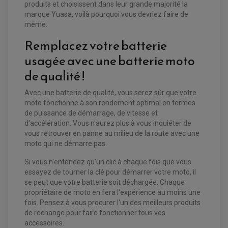
produits et choisissent dans leur grande majorité la
DISQUE DE FREIN ARRIERE
STATOR
PLAQUETTE DE FREIN AVANT
marque Yuasa, voilà pourquoi vous devriez faire de
PLAQUETTE DE FREIN ARRIERE
même.
MAÎTRE CYLINDRE
ENTRETIEN MOTO
Remplacez votre batterie
ATELIER, PADDOCK, STAND
ANTIPARASITE NGK
usagée avec une batterie moto
BOUGIE NGK
FILTRE A AIR
de qualité !
FILTRE A HUILE
FILTRE ET ACCESSOIRE ESSENCE
OUTILLAGE
Avec une batterie de qualité, vous serez sûr que votre
PRODUIT D'ENTRETIEN
moto fonctionne à son rendement optimal en termes
de puissance de démarrage, de vitesse et
d'accélération. Vous n'aurez plus à vous inquiéter de
vous retrouver en panne au milieu de la route avec une
moto qui ne démarre pas.
Si vous n'entendez qu'un clic à chaque fois que vous
essayez de tourner la clé pour démarrer votre moto, il
se peut que votre batterie soit déchargée. Chaque
propriétaire de moto en fera l'expérience au moins une
fois. Pensez à vous procurer l'un des meilleurs produits
de rechange pour faire fonctionner tous vos
accessoires.