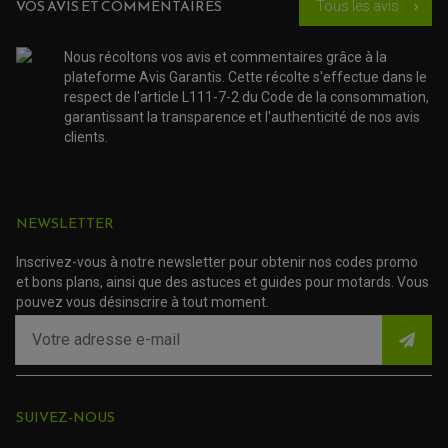
VOS AVIS ET COMMENTAIRES
de 2020 à
Tous les avis
chevron_right
KTM
DUKE 890
2024
Nous récoltons vos avis et commentaires grâce à la
de 2020 à
plateforme Avis Garantis. Cette récolte s'effectue dans le
KTM
DUKE 890 R
2024
respect de l'article L111-7-2 du Code de la consommation,
garantissant la transparence et l'authenticité de nos avis
Downtown
de 2015 à
clients.
KYMCO
125
2016
de 2015 à
SUZUKI
1000 GSX-S
2016
NEWSLETTER
SUZUKI
1000 GSX-S
de 2017
Inscrivez-vous à notre newsletter pour obtenir nos codes promo
et bons plans, ainsi que des astuces et guides pour motards. Vous
pouvez vous désinscrire à tout moment.
de 2018 à
SUZUKI
1000 GSX-S
2020
de 2021 à
SUZUKI
1000 GSX-S
2025
ROULEMENT QUAD / SSV
SUIVEZ-NOUS
JOINT DE TIGE D'AMORTISSEUR
1000 GSX-S
de 2015 à
SUZUKI
KIT ROULEMENT D'AMORTISSEUR