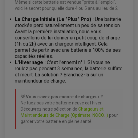
CABLE D'EMBRAYAGE
Même si cette batterie est vendue "prête à l'emploi",
PARTIE CYCLE
KIT RABAISSEMENT MOTO
voici le secret pour qu'elle dure 4 ou 5 ans au lieu de 2 :
BULLE / PARE-BRISE
KIT STREET BIKE
LEVIER DE FREIN
LEVIER DE FREIN
La Charge Initiale (Le "Plus" Pro) :
Une batterie
RÉTROVISEUR TYPE ORIGINE
LEVIER D'EMBRAYAGE
OPTIQUE TYPE ORIGINE
stockée perd naturellement un peu de sa tension.
PÉDALE DE FREIN
Avant la première installation, nous vous
PIÈCE MOTEUR
REPOSE PIED TYPE ORIGINE
conseillons de lui donner un petit coup de charge
RETROVISEUR MOTO TYPE ORIGINE
GALET DE VARIATEUR
SÉLECTEUR DE VITESSE
(1h ou 2h) avec un chargeur intelligent. Cela
COURROIE
VARIATEUR SCOOTER
permet de partir avec une batterie à 100% de ses
POMPE A ESSENCE
capacités réelles.
L'Hivernage :
C'est l'ennemi n°1. Si vous ne
roulez pas pendant 3 semaines, la batterie sulfate
et meurt. La solution ? Branchez-la sur un
maintiendeur de charge.
💡 Vous n'avez pas encore de chargeur ?
Ne tuez pas votre batterie neuve cet hiver.
Découvrez notre sélection de
Chargeurs et
Maintiendeurs de Charge (Optimate, NOCO...)
pour
garder votre batterie en pleine santé.