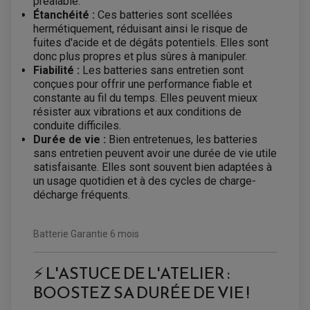
préalable.
EQUIPEMENT FREINAGE QUAD / SSV
Étanchéité :
Ces batteries sont scellées
PNEUMATIQUE
DISQUE DE FREIN QUAD / SSV
hermétiquement, réduisant ainsi le risque de
KIT DURITE DE FREIN QUAD
MOUSSE
fuites d'acide et de dégâts potentiels. Elles sont
KIT REPARATION MAÎTRE CYLINDRE QUAD / SSV
CHAMBRE À AIR
donc plus propres et plus sûres à manipuler.
PLAQUETTES DE FREIN QUAD / SSV
Fiabilité :
Les batteries sans entretien sont
EQUIPEMENT FREINAGE MOTO CROSS ET
conçues pour offrir une performance fiable et
HUILE ET PRODUIT D'ENTRETIEN QUAD
FREINAGE
ENDURO
constante au fil du temps. Elles peuvent mieux
HUILE POUR QUAD
ACCESSOIRE + VISSERIE FREINAGE
ACCESSOIRES FREINAGE
résister aux vibrations et aux conditions de
PRODUIT D'ENTRETIEN QUAD
DISQUE DE FREIN
DISQUE DE FREIN AVANT
conduite difficiles.
PLAQUETTE DE FREIN
DISQUE DE FREIN ARRIÈRE
Durée de vie :
Bien entretenues, les batteries
KIT DURITE DE FREIN
PLAQUETTE DE FREIN
JANTES / ACCESSOIRES QUAD ET SSV
KIT DURITE D'EMBRAYAGE MOTO
KIT RÉPARATION PÉDALE DE FREIN
sans entretien peuvent avoir une durée de vie utile
CHAÎNE A NEIGE QUAD-SSV
KIT RÉPARATION ÉTRIER DE FREIN
KIT RÉPARATION MAÎTRE CYLINDRE
satisfaisante. Elles sont souvent bien adaptées à
CHAÎNES A NEIGE
KIT RÉPARATION MAÎTRE CYLINDRE
KIT RÉPARATION ÉTRIER DE FREIN
PRODUIT ENTRETIEN
un usage quotidien et à des cycles de charge-
CHAMBRE A AIR QUAD ET SSV
MAÎTRE CYLINDRE
FILTRE A AIR
CLOUS / CRAMPON VISSABLE
décharge fréquents.
FILTRE A HUILE
ÉLARGISSEURES DE VOIES QUAD
ROULEMENT MOTO CROSS ET ENDURO
BOUGIE SCOOTER
JANTES QUAD ET SSV
HUILE ET PRODUIT D'ENTRETIEN
ROULEMENT DE ROUE AVANT
PRODUIT D'ENTRETIEN
HUILE MOTEUR
ROULEMENT DE ROUE ARRIÈRE
FILTRE A AIR K&N
Batterie Garantie 6 mois
PRODUIT D'ENTRETIEN
ROULEMENT D'AMORTISSEUR
ROULEMENT BIELLETTES
ROULEMENT COLONNE DE DIRECTION
HUILE ET LUBRIFIANTS SCOOTER
⚡ L'ASTUCE DE L'ATELIER :
PARTIE CYCLE
ROULEMENT BRAS OSCILLANT
HUILE SCOOTER
ARAIGNÉE / SUPPORT CARÉNAGE
BOOSTEZ SA DURÉE DE VIE !
PRODUIT D'ENTRETIEN SCOOTER
BULLE / PARE-BRISE
CÂBLE ACCÉLÉRATEUR