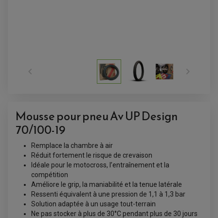


ACCESSOIRES QUAD
ACCESSOIRES ANODISES POUR QUAD
BOUCHON DE RÉSERVOIR QUAD
Mousse pour pneu Av UP Design
GUIDON QUAD
KIT DÉCO QUAD / SSV
70/100-19
KIT POIGNÉE DE GAZ QUAD
POIGNÉE QUAD
PROTÈGE-MAINS
Remplace la chambre à air
PONTETS / REHAUSSES DE GUIDON
Réduit fortement le risque de crevaison
REPOSE PIED QUAD
Idéale pour le motocross, l’entraînement et la
compétition
BAGAGERIE / TREUIL / ATTELAGE
Améliore le grip, la maniabilité et la tenue latérale
ÉQUIPEMENT ÉLECTRIQUE
COFFRE / TOP CASE QUAD
Ressenti équivalent à une pression de 1,1 à 1,3 bar
ACCESSOIRES ÉLECTRIQUE ENDURO
TREUIL ET ATTELAGE QUAD-SSV
Solution adaptée à un usage tout-terrain
PLAQUE PHARE
BAGAGERIE
COMPTEUR D'HEURE
Ne pas stocker à plus de 30°C pendant plus de 30 jours
BAGAGERIE SOUPLE