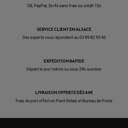
CÂBLE ACCÉLÉRATEUR
CB, PayPal, 3x/4x sans frais ou crédit 10x
CABLE D'EMBRAYAGE
PARTIE CYCLE
KIT RABAISSEMENT MOTO
BULLE / PARE-BRISE
KIT STREET BIKE
LEVIER DE FREIN
LEVIER DE FREIN
RÉTROVISEUR TYPE ORIGINE
LEVIER D'EMBRAYAGE
OPTIQUE TYPE ORIGINE
SERVICE CLIENT EN ALSACE
PÉDALE DE FREIN
PIÈCE MOTEUR
REPOSE PIED TYPE ORIGINE
Des experts vous répondent au 03 89 82 93 40
RETROVISEUR MOTO TYPE ORIGINE
GALET DE VARIATEUR
SÉLECTEUR DE VITESSE
COURROIE
VARIATEUR SCOOTER
POMPE A ESSENCE
EXPÉDITION RAPIDE
Départ le jour même ou sous 24h ouvrées
LIVRAISON OFFERTE DÈS 89€
Frais de port offert en Point Relais et Bureau de Poste