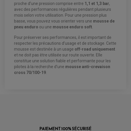
proche d’une pression comprise entre
1,1 et 1,3 bar
,
avec des performances régulières pendant plusieurs
EQUIPEMENT FREINAGE QUAD / SSV
PNEUMATIQUE
mois selon votre utilisation. Pour une pression plus
DISQUE DE FREIN QUAD / SSV
KIT DURITE DE FREIN QUAD
basse, vous pouvez vous orienter vers une
mousse de
MOUSSE
KIT REPARATION MAÎTRE CYLINDRE QUAD / SSV
CHAMBRE À AIR
pneu enduro
ou une
mousse enduro soft
.
PLAQUETTES DE FREIN QUAD / SSV
Pour préserver ses performances, il est important de
EQUIPEMENT FREINAGE MOTO CROSS ET
HUILE ET PRODUIT D'ENTRETIEN QUAD
respecter les précautions d’usage et de stockage. Cette
FREINAGE
ENDURO
HUILE POUR QUAD
mousse est destinée à un usage
off-road uniquement
ACCESSOIRE + VISSERIE FREINAGE
ACCESSOIRES FREINAGE
PRODUIT D'ENTRETIEN QUAD
DISQUE DE FREIN
et ne doit pas être utilisée sur route ouverte. Elle
DISQUE DE FREIN AVANT
PLAQUETTE DE FREIN
DISQUE DE FREIN ARRIÈRE
constitue une solution fiable et performante pour les
KIT DURITE DE FREIN
PLAQUETTE DE FREIN
JANTES / ACCESSOIRES QUAD ET SSV
pilotes à la recherche d’une
mousse anti-crevaison
KIT DURITE D'EMBRAYAGE MOTO
KIT RÉPARATION PÉDALE DE FREIN
KIT RÉPARATION ÉTRIER DE FREIN
CHAÎNE A NEIGE QUAD-SSV
cross 70/100-19
.
KIT RÉPARATION MAÎTRE CYLINDRE
KIT RÉPARATION MAÎTRE CYLINDRE
CHAÎNES A NEIGE
KIT RÉPARATION ÉTRIER DE FREIN
PRODUIT ENTRETIEN
MAÎTRE CYLINDRE
CHAMBRE A AIR QUAD ET SSV
FILTRE A AIR
CLOUS / CRAMPON VISSABLE
FILTRE A HUILE
ÉLARGISSEURES DE VOIES QUAD
ROULEMENT MOTO CROSS ET ENDURO
BOUGIE SCOOTER
HUILE ET PRODUIT D'ENTRETIEN
JANTES QUAD ET SSV
ROULEMENT DE ROUE AVANT
PRODUIT D'ENTRETIEN
HUILE MOTEUR
ROULEMENT DE ROUE ARRIÈRE
FILTRE A AIR K&N
PRODUIT D'ENTRETIEN
ROULEMENT D'AMORTISSEUR
ROULEMENT BIELLETTES
ROULEMENT COLONNE DE DIRECTION
HUILE ET LUBRIFIANTS SCOOTER
PARTIE CYCLE
ROULEMENT BRAS OSCILLANT
HUILE SCOOTER
ARAIGNÉE / SUPPORT CARÉNAGE
PRODUIT D'ENTRETIEN SCOOTER
PAIEMENT 100% SÉCURISÉ
BULLE / PARE-BRISE