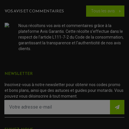
PNEUMATIQUE
ACCESSOIRE ATELIER QUAD
SUSPENSION
CHAMBRE A AIR
OUTILLAGE QUAD
VOS AVIS ET COMMENTAIRES
Tous les avis
chevron_right
NOS MARQUES
JOINT SPY
FOURCHE ET AMORTISSEUR
ACCESSOIRE SCOOTER APRILIA
PROTECTION MOTO
ACCESSOIRE SCOOTER BMW
COUVRE CARTER ET SLIDER
Nous récoltons vos avis et commentaires grâce à la
ACCESSOIRE SCOOTER GILERA
PATINS DE PROTECTION TOP BLOCK
plateforme Avis Garantis. Cette récolte s'effectue dans le
PATIN DE RECHANGE TOP BLOCK
ACCESSOIRE SCOOTER HONDA
respect de l'article L111-7-2 du Code de la consommation,
PROTECTION RADIATEUR
ACCESSOIRE SCOOTER KYMCO
PROTECTION FOURCHE ET BRAS OSCILLANT
garantissant la transparence et l'authenticité de nos avis
PROTECTION SILENCIEUX
ACCESSOIRE SCOOTER MBK
clients.
PROTECTION LEVIER
ACCESSOIRE SCOOTER PEUGEOT
TAMPONS ALLOY ULTIMA
ACCESSOIRE SCOOTER PIAGGIO
ACCESSOIRE SCOOTER SUZUKI
ROULEMENT MOTO
ACCESSOIRE SCOOTER VESPA
NEWSLETTER
ROULEMENT DE ROUE
ACCESSOIRE SCOOTER YAMAHA
ROULEMENT DE DIRECTION
Inscrivez-vous à notre newsletter pour obtenir nos codes promo
et bons plans, ainsi que des astuces et guides pour motards. Vous
TRANSMISSION
pouvez vous désinscrire à tout moment.
AMORTISSEUR DE COUPLE
EMBRAYAGE MOTO
KIT CHAÎNE MOTO