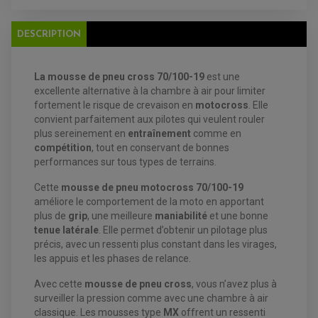
ANTIPARASITE NGK
BOUGIE NGK
FILTRE A AIR
DESCRIPTION
FILTRE A HUILE
FILTRE ET ACCESSOIRE ESSENCE
OUTILLAGE
PRODUIT D'ENTRETIEN
La mousse de pneu cross 70/100-19
est une
excellente alternative à la chambre à air pour limiter
fortement le risque de crevaison en
motocross
. Elle
convient parfaitement aux pilotes qui veulent rouler
plus sereinement en
entraînement
comme en
compétition
, tout en conservant de bonnes
performances sur tous types de terrains.
Cette
mousse de pneu motocross 70/100-19
améliore le comportement de la moto en apportant
EQUIPEMENT ELECTRIQUE QUAD / SSV
plus de
grip
, une meilleure
maniabilité
et une bonne
ACCESSOIRES ELECTRIQUE QUAD / SSV
tenue latérale
. Elle permet d’obtenir un pilotage plus
BOITIER CDI QUAD ET SSV
précis, avec un ressenti plus constant dans les virages,
CHARGEUR DE BATTERIE QUAD / SSV
COMPTEUR QUAD / SSV
les appuis et les phases de relance.
CONTACTEUR A CLÉ QUAD
DÉMARREUR
Avec cette
mousse de pneu cross
, vous n’avez plus à
ECLAIRAGE LED / HALOGÈNE
surveiller la pression comme avec une chambre à air
STATOR ET REDRESSEUR / REGULATEUR
VENTILATEUR DE RADIATEUR
classique. Les mousses type
MX
offrent un ressenti