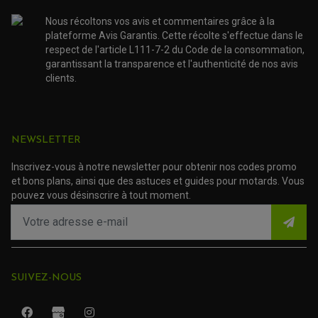
PROTECTION LEVIER
ACCESSOIRE SCOOTER PEUGEOT
TAMPONS ALLOY ULTIMA
Nous récoltons vos avis et commentaires grâce à la
ACCESSOIRE SCOOTER PIAGGIO
plateforme Avis Garantis. Cette récolte s'effectue dans le
ACCESSOIRE SCOOTER SUZUKI
ROULEMENT MOTO
respect de l'article L111-7-2 du Code de la consommation,
ACCESSOIRE SCOOTER VESPA
ROULEMENT DE ROUE
garantissant la transparence et l'authenticité de nos avis
ACCESSOIRE SCOOTER YAMAHA
ROULEMENT DE DIRECTION
clients.
TRANSMISSION
AMORTISSEUR DE COUPLE
EMBRAYAGE MOTO
NEWSLETTER
KIT CHAÎNE MOTO
Inscrivez-vous à notre newsletter pour obtenir nos codes promo
et bons plans, ainsi que des astuces et guides pour motards. Vous
pouvez vous désinscrire à tout moment.
SUIVEZ-NOUS