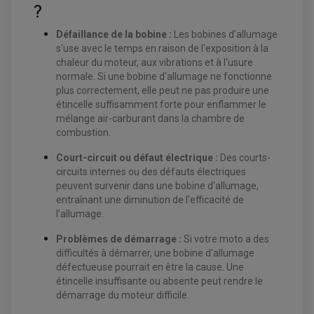
?
EQUIPEMENT ELECTRIQUE QUAD / SSV
Défaillance de la bobine :
Les bobines d'allumage
ACCESSOIRES ELECTRIQUE QUAD / SSV
s'use avec le temps en raison de l'exposition à la
BOITIER CDI QUAD ET SSV
chaleur du moteur, aux vibrations et à l'usure
CHARGEUR DE BATTERIE QUAD / SSV
normale. Si une bobine d'allumage ne fonctionne
COMPTEUR QUAD / SSV
CONTACTEUR A CLÉ QUAD
plus correctement, elle peut ne pas produire une
DÉMARREUR
étincelle suffisamment forte pour enflammer le
ECLAIRAGE LED / HALOGÈNE
mélange air-carburant dans la chambre de
STATOR ET REDRESSEUR / REGULATEUR
VENTILATEUR DE RADIATEUR
combustion.
Court-circuit ou défaut électrique :
Des courts-
EQUIPEMENT FREINAGE QUAD / SSV
circuits internes ou des défauts électriques
PNEUMATIQUE
DISQUE DE FREIN QUAD / SSV
peuvent survenir dans une bobine d'allumage,
KIT DURITE DE FREIN QUAD
MOUSSE
KIT REPARATION MAÎTRE CYLINDRE QUAD / SSV
CHAMBRE À AIR
entraînant une diminution de l'efficacité de
PLAQUETTES DE FREIN QUAD / SSV
l'allumage.
EQUIPEMENT FREINAGE MOTO CROSS ET
HUILE ET PRODUIT D'ENTRETIEN QUAD
Problèmes de démarrage :
Si votre moto a des
FREINAGE
ENDURO
difficultés à démarrer, une bobine d'allumage
HUILE POUR QUAD
ACCESSOIRE + VISSERIE FREINAGE
ACCESSOIRES FREINAGE
PRODUIT D'ENTRETIEN QUAD
défectueuse pourrait en être la cause. Une
DISQUE DE FREIN
DISQUE DE FREIN AVANT
PLAQUETTE DE FREIN
DISQUE DE FREIN ARRIÈRE
étincelle insuffisante ou absente peut rendre le
KIT DURITE DE FREIN
PLAQUETTE DE FREIN
démarrage du moteur difficile.
JANTES / ACCESSOIRES QUAD ET SSV
KIT DURITE D'EMBRAYAGE MOTO
KIT RÉPARATION PÉDALE DE FREIN
CHAÎNE A NEIGE QUAD-SSV
KIT RÉPARATION ÉTRIER DE FREIN
KIT RÉPARATION MAÎTRE CYLINDRE