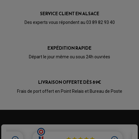
SERVICE CLIENT EN ALSACE
Des experts vous répondent au 03 89 82 93 40
EXPÉDITION RAPIDE
Départ le jour même ou sous 24h ouvrées
LIVRAISON OFFERTE DÈS 89€
Frais de port offert en Point Relais et Bureau de Poste
PARTIE CYCLE QUAD
AMORTISSEURS QUAD / SSV
BIELLETTES DE DIRECTION
CÂBLE ACCÉLÉRATEUR / EMBRAYAGE / STARTER
COLONNE DE DIRECTION QUAD
KIT RECONDITIONNEMENT TRIANGLE
LEVIER DE FREIN ET D'EMBRAYAGE
ROTULE DE DIRECTION
ÉCHAPPEMENT CROSS ENDURO
ROTULE DE TRIANGLE
SÉLECTEUR DE VITESSE
ACCESSOIRES ÉCHAPPEMENT