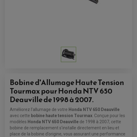
Bobine d'Allumage Haute Tension
Tourmax pour Honda NTV 650
ACCESSOIRES QUAD
Deauville de 1998 à 2007.
ACCESSOIRES ANODISES POUR QUAD
BOUCHON DE RÉSERVOIR QUAD
GUIDON QUAD
Améliorez l’allumage de votre
Honda NTV 650 Deauville
KIT DÉCO QUAD / SSV
avec cette
bobine haute tension Tourmax
. Conçue pour les
KIT POIGNÉE DE GAZ QUAD
POIGNÉE QUAD
modèles
Honda NTV 650 Deauville
de 1998 à 2007, cette
PROTÈGE-MAINS
bobine de remplacement s’installe directement en lieu et
PONTETS / REHAUSSES DE GUIDON
place de la bobine d’origine, vous assurant une performance
REPOSE PIED QUAD