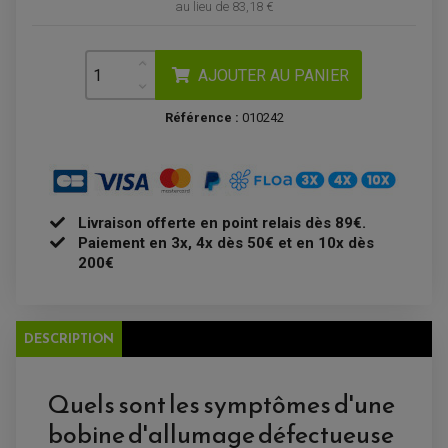
KIT RECONDITIONNEMENT DEMARREUR
au lieu de
83,18 €
DISQUE DE FREIN AVANT
POMPE A ESSENCE
ACCESSOIRE + VISSERIE FREINAGE
REDRESSEUR / REGULATEUR
DISQUE DE FREIN ARRIERE
STATOR
PLAQUETTE DE FREIN AVANT
AJOUTER AU PANIER
PLAQUETTE DE FREIN ARRIERE
MAÎTRE CYLINDRE
ENTRETIEN MOTO
ATELIER, PADDOCK, STAND
Référence :
010242
ANTIPARASITE NGK
BOUGIE NGK
FILTRE A AIR
FILTRE A HUILE
FILTRE ET ACCESSOIRE ESSENCE
OUTILLAGE
PRODUIT D'ENTRETIEN
Livraison offerte en point relais dès 89€.
Paiement en 3x, 4x dès 50€ et en 10x dès
200€
DESCRIPTION
Quels sont les symptômes d'une
bobine d'allumage défectueuse