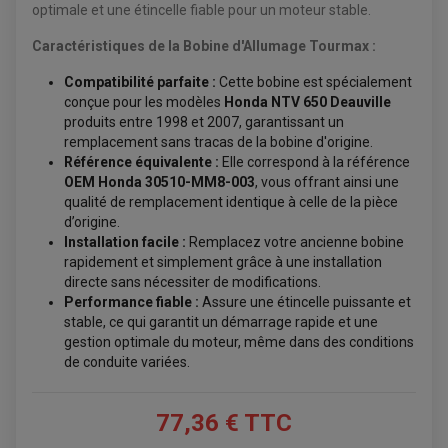
optimale et une étincelle fiable pour un moteur stable.
BAGAGERIE / TREUIL / ATTELAGE
Caractéristiques de la Bobine d'Allumage Tourmax :
ÉQUIPEMENT ÉLECTRIQUE
COFFRE / TOP CASE QUAD
ACCESSOIRES ÉLECTRIQUE ENDURO
TREUIL ET ATTELAGE QUAD-SSV
Compatibilité parfaite :
Cette bobine est spécialement
PLAQUE PHARE
BAGAGERIE
conçue pour les modèles
Honda NTV 650 Deauville
COMPTEUR D'HEURE
BAGAGERIE SOUPLE
DÉMARREUR
ÉCHAPPEMENT QUAD
produits entre 1998 et 2007, garantissant un
ACCESSOIRE GPS, SMARTPHONE
CONDENSATEUR
ÉCHAPPEMENT QUAD
SELLE CONFORT
remplacement sans tracas de la bobine d'origine.
BOBINE D'ALLUMAGE
SUPPORT TOP CASE
Référence équivalente :
Elle correspond à la référence
COUPE-CONTACT
SUPPORT VALISE LATERAL
OEM Honda 30510-MM8-003
, vous offrant ainsi une
ENTRETIEN QUAD / SSV
TOP CASE ET VALISES
qualité de remplacement identique à celle de la pièce
BATTERIE
TRANSMISSION
BOUGIE QUAD
d’origine.
KIT CHAÎNE
ÉCHAPPEMENT MOTO
ÉCHAPEMENT SCOOTER
FILTRE A AIR BMC QUAD
Installation facile :
Remplacez votre ancienne bobine
GUIDE CHAÎNE
FILTRE A AIR QUAD
SILENCIEUX / ÉCHAPPEMENT MOTO
ÉCHAPPEMENT SCOOTER
PATIN DE BRAS OSCILLANT
rapidement et simplement grâce à une installation
FILTRE A HUILE QUAD
ACCESSOIRE ÉCHAPPEMENT
ROULETTE DE CHAÎNE
directe sans nécessiter de modifications.
EMBRAYAGE OFF ROAD
ELECTRICITÉ
Performance fiable :
Assure une étincelle puissante et
ÉLECTRICITÉ
stable, ce qui garantit un démarrage rapide et une
CLIGNOTANT TYPE ORIGINE
ACCESSOIRES ELECTRIQUE
PIÈCE MOTEUR
BATTERIE SCOOTER
gestion optimale du moteur, même dans des conditions
BATTERIE
CHARGEUR DE BATTERIE
POMPE À EAU BOYESEN
de conduite variées.
CHARGEUR BATTERIE
REDRESSEUR / RÉGULATEUR
KIT RÉPARATION CARBU
CLIGNOTANT MOTO
ECLAIRAGE SCOOTER
KIT RÉPARATION POMPE A EAU
CLIGNOTANT TYPE ORIGINE
POMPE A ESSENCE
PIPE D'ADMISSION
DÉMARREUR
RADIATEUR
77,36 € TTC
ECLAIRAGE MOTO
DURITE RADIATEUR
FEUX ADDITIONNELS
FREINAGE