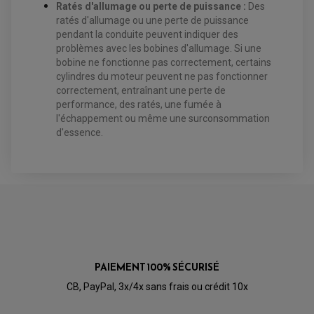
Ratés d'allumage ou perte de puissance :
Des
CHAÎNES A NEIGE
KIT RÉPARATION MAÎTRE CYLINDRE
KIT RÉPARATION ÉTRIER DE FREIN
PRODUIT ENTRETIEN
CHAMBRE A AIR QUAD ET SSV
MAÎTRE CYLINDRE
ratés d'allumage ou une perte de puissance
FILTRE A AIR
CLOUS / CRAMPON VISSABLE
pendant la conduite peuvent indiquer des
FILTRE A HUILE
ÉLARGISSEURES DE VOIES QUAD
ROULEMENT MOTO CROSS ET ENDURO
BOUGIE SCOOTER
problèmes avec les bobines d'allumage. Si une
JANTES QUAD ET SSV
HUILE ET PRODUIT D'ENTRETIEN
ROULEMENT DE ROUE AVANT
PRODUIT D'ENTRETIEN
bobine ne fonctionne pas correctement, certains
HUILE MOTEUR
ROULEMENT DE ROUE ARRIÈRE
FILTRE A AIR K&N
PRODUIT D'ENTRETIEN
ROULEMENT D'AMORTISSEUR
cylindres du moteur peuvent ne pas fonctionner
ROULEMENT BIELLETTES
correctement, entraînant une perte de
ROULEMENT COLONNE DE DIRECTION
HUILE ET LUBRIFIANTS SCOOTER
performance, des ratés, une fumée à
PARTIE CYCLE
ROULEMENT BRAS OSCILLANT
HUILE SCOOTER
l'échappement ou même une surconsommation
ARAIGNÉE / SUPPORT CARÉNAGE
PRODUIT D'ENTRETIEN SCOOTER
BULLE / PARE-BRISE
d'essence.
CÂBLE ACCÉLÉRATEUR
CABLE D'EMBRAYAGE
PARTIE CYCLE
KIT RABAISSEMENT MOTO
BULLE / PARE-BRISE
KIT STREET BIKE
LEVIER DE FREIN
LEVIER DE FREIN
RÉTROVISEUR TYPE ORIGINE
LEVIER D'EMBRAYAGE
OPTIQUE TYPE ORIGINE
PÉDALE DE FREIN
PIÈCE MOTEUR
REPOSE PIED TYPE ORIGINE
RETROVISEUR MOTO TYPE ORIGINE
GALET DE VARIATEUR
SÉLECTEUR DE VITESSE
COURROIE
VARIATEUR SCOOTER
PAIEMENT 100% SÉCURISÉ
POMPE A ESSENCE
CB, PayPal, 3x/4x sans frais ou crédit 10x