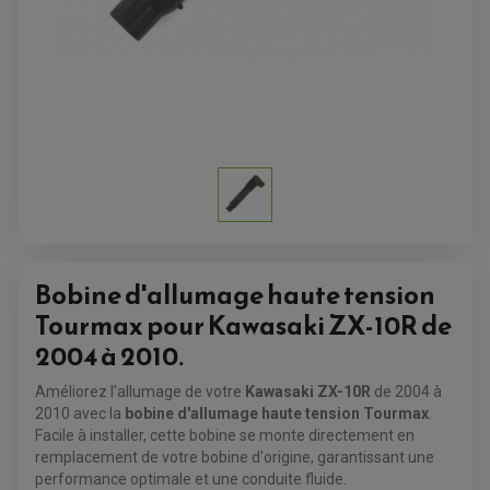
Bobine d'allumage haute tension
Tourmax pour Kawasaki ZX-10R de
ACCESSOIRES QUAD
ACCESSOIRES ANODISES POUR QUAD
2004 à 2010.
BOUCHON DE RÉSERVOIR QUAD
GUIDON QUAD
KIT DÉCO QUAD / SSV
Améliorez l'allumage de votre
Kawasaki ZX-10R
de 2004 à
KIT POIGNÉE DE GAZ QUAD
2010 avec la
bobine d'allumage haute tension Tourmax
.
POIGNÉE QUAD
Facile à installer, cette bobine se monte directement en
PROTÈGE-MAINS
PONTETS / REHAUSSES DE GUIDON
remplacement de votre bobine d'origine, garantissant une
REPOSE PIED QUAD
performance optimale et une conduite fluide.