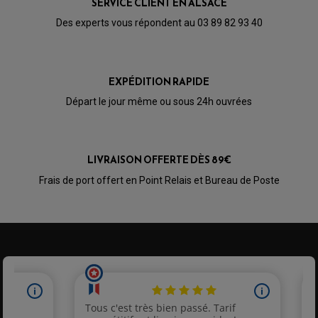
SERVICE CLIENT EN ALSACE
Des experts vous répondent au 03 89 82 93 40
EXPÉDITION RAPIDE
Départ le jour même ou sous 24h ouvrées
LIVRAISON OFFERTE DÈS 89€
Frais de port offert en Point Relais et Bureau de Poste
PARTIE CYCLE QUAD
AMORTISSEURS QUAD / SSV
BIELLETTES DE DIRECTION
CÂBLE ACCÉLÉRATEUR / EMBRAYAGE / STARTER
COLONNE DE DIRECTION QUAD
KIT RECONDITIONNEMENT TRIANGLE
LEVIER DE FREIN ET D'EMBRAYAGE
ROTULE DE DIRECTION
ÉCHAPPEMENT CROSS ENDURO
ROTULE DE TRIANGLE
SÉLECTEUR DE VITESSE
ACCESSOIRES ÉCHAPPEMENT
ÉCHAPPEMENT & SILENCIEUX AKRAPOVIC
ÉCHAPPEMENT & SILENCIEUX FMF