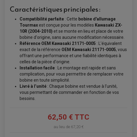
Caractéristiques principales :
BAGAGERIE / TREUIL / ATTELAGE
ÉQUIPEMENT ÉLECTRIQUE
COFFRE / TOP CASE QUAD
ACCESSOIRES ÉLECTRIQUE ENDURO
Compatibilité parfaite
: Cette
bobine d'allumage
TREUIL ET ATTELAGE QUAD-SSV
PLAQUE PHARE
BAGAGERIE
Tourmax
est conçue pour les modèles
Kawasaki ZX-
COMPTEUR D'HEURE
BAGAGERIE SOUPLE
10R (2004-2010)
et se monte en lieu et place de votre
DÉMARREUR
ÉCHAPPEMENT QUAD
ACCESSOIRE GPS, SMARTPHONE
CONDENSATEUR
bobine d'origine, sans aucune modification nécessaire.
ÉCHAPPEMENT QUAD
SELLE CONFORT
BOBINE D'ALLUMAGE
Référence OEM Kawasaki 21171-0005
: L'équivalent
SUPPORT TOP CASE
COUPE-CONTACT
SUPPORT VALISE LATERAL
exact de la référence
OEM Kawasaki 21171-0005
, vous
ENTRETIEN QUAD / SSV
TOP CASE ET VALISES
offrant une performance et une fiabilité identiques à
BATTERIE
TRANSMISSION
celles de la pièce d'origine.
BOUGIE QUAD
KIT CHAÎNE
ÉCHAPPEMENT MOTO
Installation facile
: Le montage est rapide et sans
ÉCHAPEMENT SCOOTER
FILTRE A AIR BMC QUAD
GUIDE CHAÎNE
FILTRE A AIR QUAD
SILENCIEUX / ÉCHAPPEMENT MOTO
complication, pour vous permettre de remplacer votre
ÉCHAPPEMENT SCOOTER
PATIN DE BRAS OSCILLANT
FILTRE A HUILE QUAD
ACCESSOIRE ÉCHAPPEMENT
bobine en toute simplicité.
ROULETTE DE CHAÎNE
EMBRAYAGE OFF ROAD
Livré à l’unité
: Chaque bobine est vendue à l'unité,
ELECTRICITÉ
ÉLECTRICITÉ
vous permettant de commander en fonction de vos
CLIGNOTANT TYPE ORIGINE
ACCESSOIRES ELECTRIQUE
besoins.
PIÈCE MOTEUR
BATTERIE SCOOTER
BATTERIE
CHARGEUR DE BATTERIE
POMPE À EAU BOYESEN
CHARGEUR BATTERIE
REDRESSEUR / RÉGULATEUR
KIT RÉPARATION CARBU
CLIGNOTANT MOTO
ECLAIRAGE SCOOTER
KIT RÉPARATION POMPE A EAU
62,50 € TTC
CLIGNOTANT TYPE ORIGINE
POMPE A ESSENCE
PIPE D'ADMISSION
DÉMARREUR
RADIATEUR
ECLAIRAGE MOTO
au lieu de
67,20 €
DURITE RADIATEUR
FEUX ADDITIONNELS
FREINAGE
KIT RECONDITIONNEMENT DEMARREUR