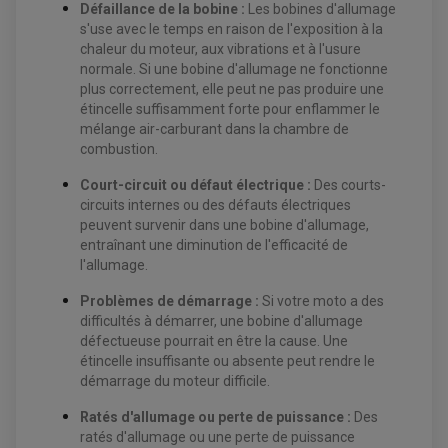
Défaillance de la bobine :
Les bobines d'allumage
EQUIPEMENT ELECTRIQUE QUAD / SSV
s'use avec le temps en raison de l'exposition à la
ACCESSOIRES ELECTRIQUE QUAD / SSV
chaleur du moteur, aux vibrations et à l'usure
BOITIER CDI QUAD ET SSV
normale. Si une bobine d'allumage ne fonctionne
CHARGEUR DE BATTERIE QUAD / SSV
plus correctement, elle peut ne pas produire une
COMPTEUR QUAD / SSV
CONTACTEUR A CLÉ QUAD
étincelle suffisamment forte pour enflammer le
DÉMARREUR
mélange air-carburant dans la chambre de
ECLAIRAGE LED / HALOGÈNE
combustion.
STATOR ET REDRESSEUR / REGULATEUR
VENTILATEUR DE RADIATEUR
Court-circuit ou défaut électrique :
Des courts-
circuits internes ou des défauts électriques
EQUIPEMENT FREINAGE QUAD / SSV
peuvent survenir dans une bobine d'allumage,
PNEUMATIQUE
DISQUE DE FREIN QUAD / SSV
entraînant une diminution de l'efficacité de
KIT DURITE DE FREIN QUAD
MOUSSE
KIT REPARATION MAÎTRE CYLINDRE QUAD / SSV
CHAMBRE À AIR
l'allumage.
PLAQUETTES DE FREIN QUAD / SSV
Problèmes de démarrage :
Si votre moto a des
EQUIPEMENT FREINAGE MOTO CROSS ET
HUILE ET PRODUIT D'ENTRETIEN QUAD
difficultés à démarrer, une bobine d'allumage
FREINAGE
ENDURO
défectueuse pourrait en être la cause. Une
HUILE POUR QUAD
ACCESSOIRE + VISSERIE FREINAGE
ACCESSOIRES FREINAGE
PRODUIT D'ENTRETIEN QUAD
étincelle insuffisante ou absente peut rendre le
DISQUE DE FREIN
DISQUE DE FREIN AVANT
PLAQUETTE DE FREIN
DISQUE DE FREIN ARRIÈRE
démarrage du moteur difficile.
KIT DURITE DE FREIN
PLAQUETTE DE FREIN
JANTES / ACCESSOIRES QUAD ET SSV
KIT DURITE D'EMBRAYAGE MOTO
KIT RÉPARATION PÉDALE DE FREIN
Ratés d'allumage ou perte de puissance :
Des
CHAÎNE A NEIGE QUAD-SSV
KIT RÉPARATION ÉTRIER DE FREIN
KIT RÉPARATION MAÎTRE CYLINDRE
ratés d'allumage ou une perte de puissance
CHAÎNES A NEIGE
KIT RÉPARATION MAÎTRE CYLINDRE
KIT RÉPARATION ÉTRIER DE FREIN
PRODUIT ENTRETIEN