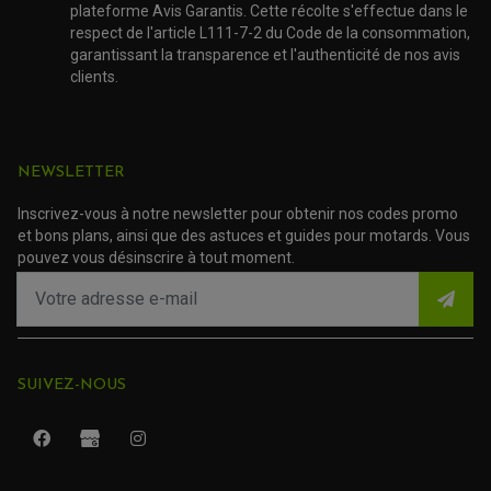
ACCESSOIRE SCOOTER PIAGGIO
plateforme Avis Garantis. Cette récolte s'effectue dans le
ACCESSOIRE SCOOTER SUZUKI
respect de l'article L111-7-2 du Code de la consommation,
ROULEMENT MOTO
ACCESSOIRE SCOOTER VESPA
garantissant la transparence et l'authenticité de nos avis
ROULEMENT DE ROUE
ACCESSOIRE SCOOTER YAMAHA
clients.
ROULEMENT DE DIRECTION
TRANSMISSION
AMORTISSEUR DE COUPLE
EMBRAYAGE MOTO
NEWSLETTER
KIT CHAÎNE MOTO
Inscrivez-vous à notre newsletter pour obtenir nos codes promo
et bons plans, ainsi que des astuces et guides pour motards. Vous
pouvez vous désinscrire à tout moment.
SUIVEZ-NOUS