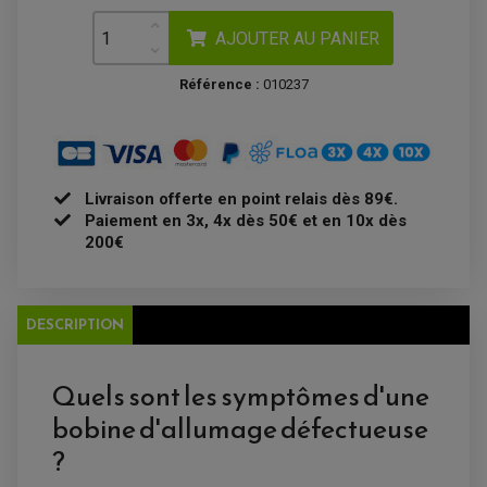
DISQUE DE FREIN AVANT
POMPE A ESSENCE
ACCESSOIRE + VISSERIE FREINAGE
REDRESSEUR / REGULATEUR
DISQUE DE FREIN ARRIERE
AJOUTER AU PANIER
STATOR
PLAQUETTE DE FREIN AVANT
PLAQUETTE DE FREIN ARRIERE
Référence :
010237
MAÎTRE CYLINDRE
ENTRETIEN MOTO
ATELIER, PADDOCK, STAND
ANTIPARASITE NGK
BOUGIE NGK
FILTRE A AIR
FILTRE A HUILE
FILTRE ET ACCESSOIRE ESSENCE
Livraison offerte en point relais dès 89€.
OUTILLAGE
Paiement en 3x, 4x dès 50€ et en 10x dès
PRODUIT D'ENTRETIEN
200€
DESCRIPTION
Quels sont les symptômes d'une
bobine d'allumage défectueuse
?