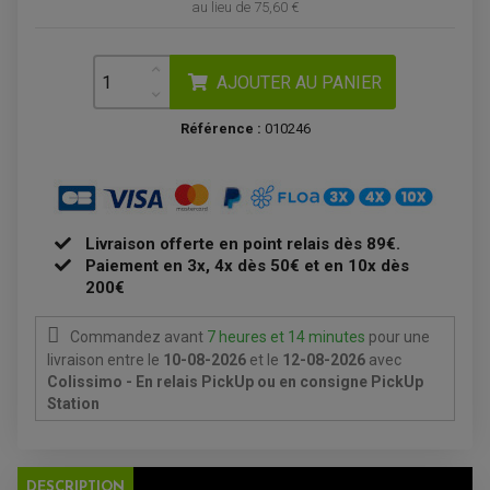
au lieu de
75,60 €
ECLAIRAGE MOTO
DURITE RADIATEUR
FEUX ADDITIONNELS
FREINAGE
KIT RECONDITIONNEMENT DEMARREUR
DISQUE DE FREIN AVANT
POMPE A ESSENCE
ACCESSOIRE + VISSERIE FREINAGE
REDRESSEUR / REGULATEUR
AJOUTER AU PANIER
DISQUE DE FREIN ARRIERE
STATOR
PLAQUETTE DE FREIN AVANT
PLAQUETTE DE FREIN ARRIERE
Référence :
010246
MAÎTRE CYLINDRE
ENTRETIEN MOTO
ATELIER, PADDOCK, STAND
ANTIPARASITE NGK
BOUGIE NGK
FILTRE A AIR
FILTRE A HUILE
Livraison offerte en point relais dès 89€.
FILTRE ET ACCESSOIRE ESSENCE
OUTILLAGE
Paiement en 3x, 4x dès 50€ et en 10x dès
PRODUIT D'ENTRETIEN
200€
Commandez avant
7 heures et 14 minutes
pour une
livraison
entre le
10-08-2026
et le
12-08-2026
avec
Colissimo - En relais PickUp ou en consigne PickUp
Station
DESCRIPTION