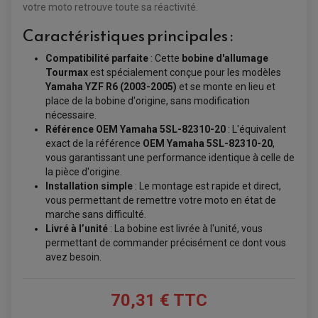
PONTETS / REHAUSSES DE GUIDON
votre moto retrouve toute sa réactivité.
REPOSE PIED QUAD
Caractéristiques principales :
BAGAGERIE / TREUIL / ATTELAGE
Compatibilité parfaite
: Cette
bobine d'allumage
ÉQUIPEMENT ÉLECTRIQUE
COFFRE / TOP CASE QUAD
Tourmax
est spécialement conçue pour les modèles
ACCESSOIRES ÉLECTRIQUE ENDURO
TREUIL ET ATTELAGE QUAD-SSV
PLAQUE PHARE
Yamaha YZF R6 (2003-2005)
et se monte en lieu et
BAGAGERIE
COMPTEUR D'HEURE
place de la bobine d'origine, sans modification
BAGAGERIE SOUPLE
DÉMARREUR
ÉCHAPPEMENT QUAD
ACCESSOIRE GPS, SMARTPHONE
nécessaire.
CONDENSATEUR
ÉCHAPPEMENT QUAD
SELLE CONFORT
BOBINE D'ALLUMAGE
Référence OEM Yamaha 5SL-82310-20
: L'équivalent
SUPPORT TOP CASE
COUPE-CONTACT
exact de la référence
OEM Yamaha 5SL-82310-20
,
SUPPORT VALISE LATERAL
ENTRETIEN QUAD / SSV
TOP CASE ET VALISES
vous garantissant une performance identique à celle de
BATTERIE
TRANSMISSION
la pièce d'origine.
BOUGIE QUAD
KIT CHAÎNE
Installation simple
: Le montage est rapide et direct,
ÉCHAPPEMENT MOTO
ÉCHAPEMENT SCOOTER
FILTRE A AIR BMC QUAD
GUIDE CHAÎNE
vous permettant de remettre votre moto en état de
FILTRE A AIR QUAD
SILENCIEUX / ÉCHAPPEMENT MOTO
ÉCHAPPEMENT SCOOTER
PATIN DE BRAS OSCILLANT
FILTRE A HUILE QUAD
ACCESSOIRE ÉCHAPPEMENT
marche sans difficulté.
ROULETTE DE CHAÎNE
EMBRAYAGE OFF ROAD
Livré à l’unité
: La bobine est livrée à l'unité, vous
ELECTRICITÉ
permettant de commander précisément ce dont vous
ÉLECTRICITÉ
CLIGNOTANT TYPE ORIGINE
avez besoin.
ACCESSOIRES ELECTRIQUE
PIÈCE MOTEUR
BATTERIE SCOOTER
BATTERIE
CHARGEUR DE BATTERIE
POMPE À EAU BOYESEN
CHARGEUR BATTERIE
REDRESSEUR / RÉGULATEUR
KIT RÉPARATION CARBU
CLIGNOTANT MOTO
ECLAIRAGE SCOOTER
70,31 € TTC
KIT RÉPARATION POMPE A EAU
CLIGNOTANT TYPE ORIGINE
POMPE A ESSENCE
PIPE D'ADMISSION
DÉMARREUR
RADIATEUR