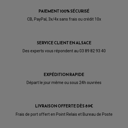
PAIEMENT 100% SÉCURISÉ
CB, PayPal, 3x/4x sans frais ou crédit 10x
SERVICE CLIENT EN ALSACE
Des experts vous répondent au 03 89 82 93 40
EXPÉDITION RAPIDE
Départ le jour même ou sous 24h ouvrées
PARTIE CYCLE QUAD
LIVRAISON OFFERTE DÈS 89€
AMORTISSEURS QUAD / SSV
Frais de port offert en Point Relais et Bureau de Poste
BIELLETTES DE DIRECTION
CÂBLE ACCÉLÉRATEUR / EMBRAYAGE / STARTER
COLONNE DE DIRECTION QUAD