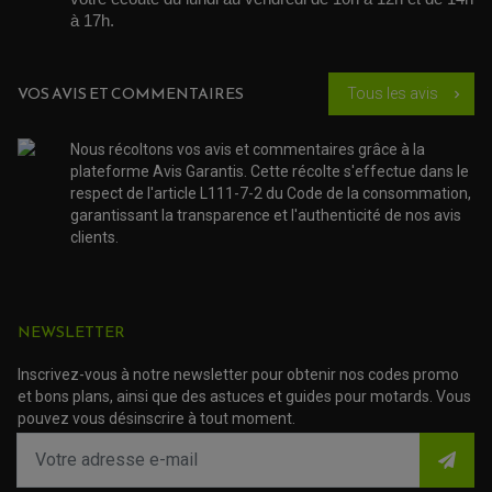
ACCESSOIRE SCOOTER GILERA
PATINS DE PROTECTION TOP BLOCK
PATIN DE RECHANGE TOP BLOCK
à 17h. 
ACCESSOIRE SCOOTER HONDA
PROTECTION RADIATEUR
ACCESSOIRE SCOOTER KYMCO
PROTECTION FOURCHE ET BRAS OSCILLANT
PROTECTION SILENCIEUX
ACCESSOIRE SCOOTER MBK
PROTECTION LEVIER
VOS AVIS ET COMMENTAIRES
Tous les avis
ACCESSOIRE SCOOTER PEUGEOT
chevron_right
TAMPONS ALLOY ULTIMA
ACCESSOIRE SCOOTER PIAGGIO
ACCESSOIRE SCOOTER SUZUKI
Nous récoltons vos avis et commentaires grâce à la
ROULEMENT MOTO
ACCESSOIRE SCOOTER VESPA
plateforme Avis Garantis. Cette récolte s'effectue dans le
ROULEMENT DE ROUE
ACCESSOIRE SCOOTER YAMAHA
ROULEMENT DE DIRECTION
respect de l'article L111-7-2 du Code de la consommation,
garantissant la transparence et l'authenticité de nos avis
clients.
TRANSMISSION
AMORTISSEUR DE COUPLE
EMBRAYAGE MOTO
KIT CHAÎNE MOTO
NEWSLETTER
Inscrivez-vous à notre newsletter pour obtenir nos codes promo
et bons plans, ainsi que des astuces et guides pour motards. Vous
pouvez vous désinscrire à tout moment.