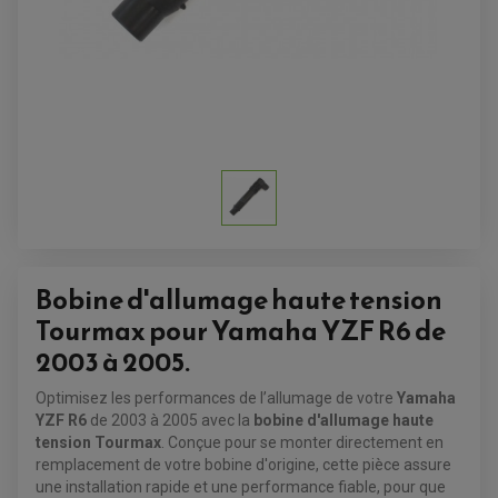
Bobine d'allumage haute tension
Tourmax pour Yamaha YZF R6 de
2003 à 2005.
ACCESSOIRES QUAD
ACCESSOIRES ANODISES POUR QUAD
Optimisez les performances de l’allumage de votre
Yamaha
BOUCHON DE RÉSERVOIR QUAD
YZF R6
de 2003 à 2005 avec la
bobine d'allumage haute
GUIDON QUAD
KIT DÉCO QUAD / SSV
tension Tourmax
. Conçue pour se monter directement en
KIT POIGNÉE DE GAZ QUAD
remplacement de votre bobine d'origine, cette pièce assure
POIGNÉE QUAD
une installation rapide et une performance fiable, pour que
PROTÈGE-MAINS