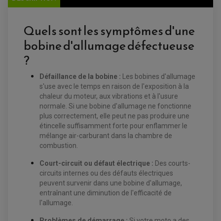
Quels sont les symptômes d'une
bobine d'allumage défectueuse
EQUIPEMENT ELECTRIQUE QUAD / SSV
?
ACCESSOIRES ELECTRIQUE QUAD / SSV
BOITIER CDI QUAD ET SSV
CHARGEUR DE BATTERIE QUAD / SSV
Défaillance de la bobine :
Les bobines d'allumage
COMPTEUR QUAD / SSV
s'use avec le temps en raison de l'exposition à la
CONTACTEUR A CLÉ QUAD
DÉMARREUR
chaleur du moteur, aux vibrations et à l'usure
ECLAIRAGE LED / HALOGÈNE
normale. Si une bobine d'allumage ne fonctionne
STATOR ET REDRESSEUR / REGULATEUR
plus correctement, elle peut ne pas produire une
VENTILATEUR DE RADIATEUR
étincelle suffisamment forte pour enflammer le
mélange air-carburant dans la chambre de
EQUIPEMENT FREINAGE QUAD / SSV
combustion.
PNEUMATIQUE
DISQUE DE FREIN QUAD / SSV
KIT DURITE DE FREIN QUAD
MOUSSE
Court-circuit ou défaut électrique :
Des courts-
KIT REPARATION MAÎTRE CYLINDRE QUAD / SSV
CHAMBRE À AIR
PLAQUETTES DE FREIN QUAD / SSV
circuits internes ou des défauts électriques
peuvent survenir dans une bobine d'allumage,
EQUIPEMENT FREINAGE MOTO CROSS ET
entraînant une diminution de l'efficacité de
HUILE ET PRODUIT D'ENTRETIEN QUAD
FREINAGE
ENDURO
l'allumage.
HUILE POUR QUAD
ACCESSOIRE + VISSERIE FREINAGE
ACCESSOIRES FREINAGE
PRODUIT D'ENTRETIEN QUAD
DISQUE DE FREIN
DISQUE DE FREIN AVANT
Problèmes de démarrage :
Si votre moto a des