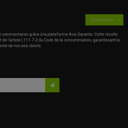
Tous les avis
chevron_right
t commentaires grâce à la plateforme Avis Garantis. Cette récolte
t de l'article L111-7-2 du Code de la consommation, garantissant la
cité de nos avis clients.