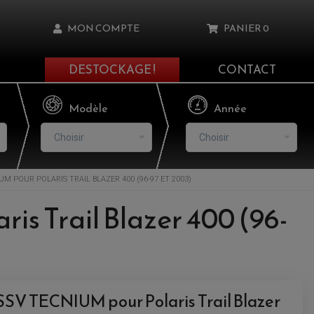
MON COMPTE
PANIER
0
DESTOCKAGE !
CONTACT
Il n'y a aucun produit dans votre panier
Modèle
Année
Choisir
Choisir
UM POUR POLARIS TRAIL BLAZER 400 (96-97 ET 2003)
asse oublié ?
is Trail Blazer 400 (96-
NNEXION
NSCRIRE
 SSV TECNIUM pour Polaris Trail Blazer