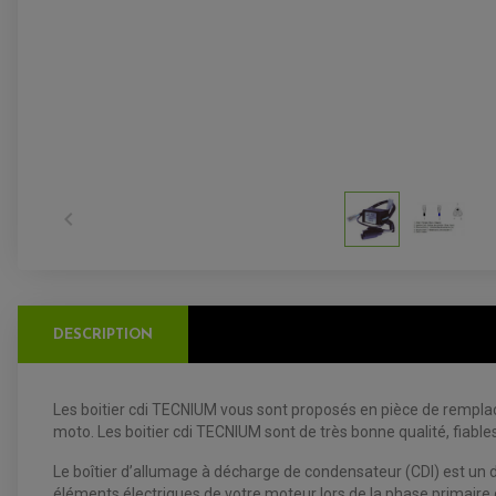

DESCRIPTION
Les boitier cdi TECNIUM vous sont proposés en pièce de remplace
moto. Les boitier cdi TECNIUM sont de très bonne qualité, fiables 
Le boîtier d’allumage à décharge de condensateur (CDI) est un d
éléments électriques de votre moteur lors de la phase primaire 