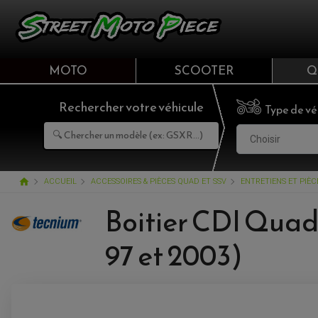
MOTO
SCOOTER
Q
Rechercher votre véhicule
Type de vé
Choisir
home
ACCUEIL
ACCESSOIRES & PIÈCES QUAD ET SSV
ENTRETIENS ET PIÈ
Boitier CDI Quad
97 et 2003)