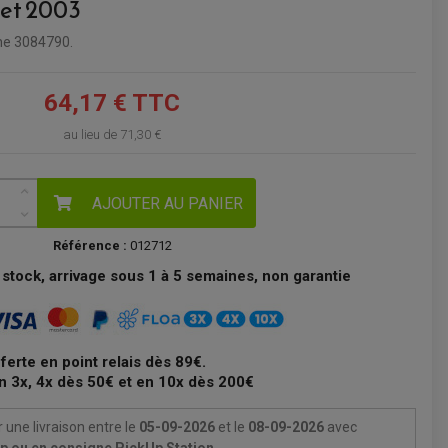
 et 2003
VOIR LE PANIER
ine 3084790.
64,17 € TTC
au lieu de
71,30 €
AJOUTER AU PANIER
Référence :
012712
stock, arrivage sous 1 à 5 semaines, non garantie
fferte en point relais dès 89€.
n 3x, 4x dès 50€ et en 10x dès 200€
 une livraison
entre le
05-09-2026
et le
08-09-2026
avec