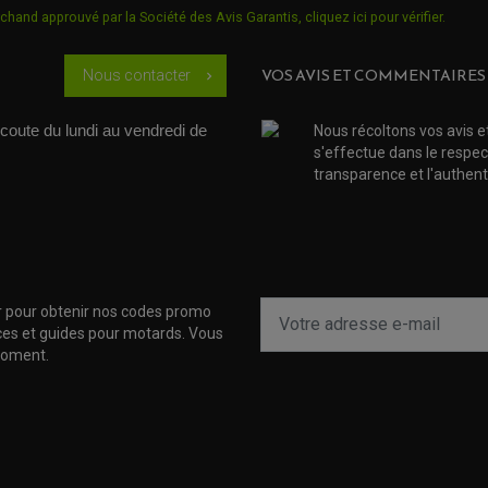
chand approuvé par la Société des Avis Garantis,
cliquez ici pour vérifier
.
VOS AVIS ET COMMENTAIRES
Nous contacter
chevron_right
coute du lundi au vendredi de 
Nous récoltons vos avis e
s'effectue dans le respec
transparence et l'authenti
r pour obtenir nos codes promo
uces et guides pour motards. Vous
moment.