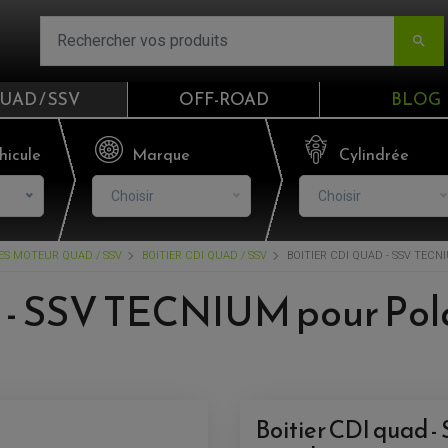

UAD / SSV
OFF-ROAD
BLOG
Email
hicule
Marque
Cylindrée
Choisir
Choisir
Mot de passe
CES MOTEUR QUAD / SSV
BOITIER CDI QUAD / SSV
BOITIER CDI QUAD - SSV TECNI
Mot de p
 - SSV TECNIUM pour Polar
CO
S'I
Boitier CDI quad -