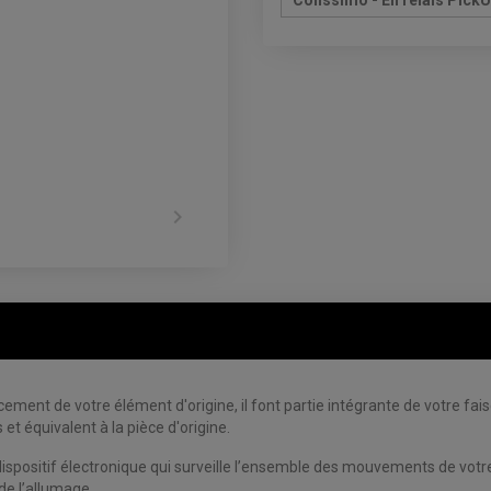
Colissimo - En relais Pick

ment de votre élément d'origine, il font partie intégrante de votre fa
et équivalent à la pièce d'origine.
ispositif électronique qui surveille l’ensemble des mouvements de votre
de l’allumage.