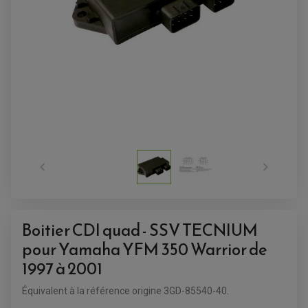
ACCESSOIRES QUAD
ACCESSOIRES ANODISES POUR QUAD


BOUCHON DE RÉSERVOIR QUAD
GUIDON QUAD
KIT DÉCO QUAD / SSV
KIT POIGNÉE DE GAZ QUAD
POIGNÉE QUAD
PROTÈGE-MAINS
Boitier CDI quad - SSV TECNIUM
PONTETS / REHAUSSES DE GUIDON
REPOSE PIED QUAD
pour Yamaha YFM 350 Warrior de
1997 à 2001
BAGAGERIE / TREUIL / ATTELAGE
ÉQUIPEMENT ÉLECTRIQUE
COFFRE / TOP CASE QUAD
Équivalent
à
la référence origine 3GD-85540-40.
ACCESSOIRES ÉLECTRIQUE ENDURO
TREUIL ET ATTELAGE QUAD-SSV
PLAQUE PHARE