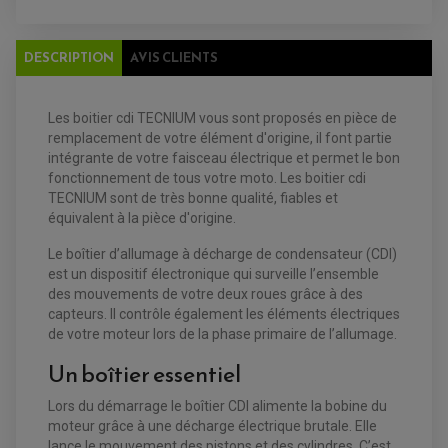
ENTRETIEN MOTO
ATELIER, PADDOCK, STAND
ANTIPARASITE NGK
DESCRIPTION
AVIS CLIENTS
BOUGIE NGK
FILTRE A AIR
FILTRE A HUILE
FILTRE ET ACCESSOIRE ESSENCE
OUTILLAGE
Les boitier cdi TECNIUM vous sont proposés en pièce de
PRODUIT D'ENTRETIEN
remplacement de votre élément d'origine, il font partie
intégrante de votre faisceau électrique et permet le bon
fonctionnement de tous votre moto. Les boitier cdi
TECNIUM sont de très bonne qualité, fiables et
équivalent à la pièce d'origine.
Le boîtier d’allumage à décharge de condensateur (CDI)
est un dispositif électronique qui surveille l’ensemble
des mouvements de votre deux roues grâce à des
capteurs. Il contrôle également les éléments électriques
de votre moteur lors de la phase primaire de l’allumage.
EQUIPEMENT ELECTRIQUE QUAD / SSV
ACCESSOIRES ELECTRIQUE QUAD / SSV
Un boîtier essentiel
BOITIER CDI QUAD ET SSV
CHARGEUR DE BATTERIE QUAD / SSV
Lors du démarrage le boîtier CDI alimente la bobine du
COMPTEUR QUAD / SSV
CONTACTEUR A CLÉ QUAD
moteur grâce à une décharge électrique brutale. Elle
DÉMARREUR
lance le mouvement des pistons et des cylindres. C’est