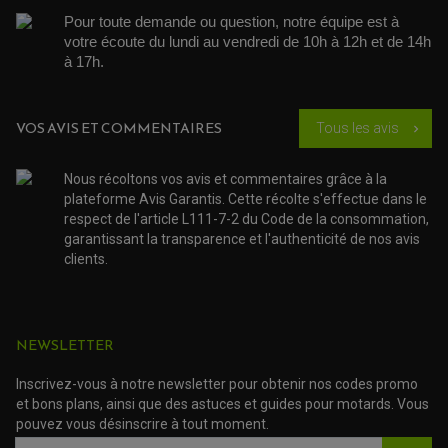
POMPE A ESSENCE
POIGNÉE
PIPE D'ADMISSION
Pour toute demande ou question, notre équipe est à 
GUIDON CROSS ET ENDURO
OUTILLAGE ET ACCESSOIRES ATELIER
DEMI COCOTTE
votre écoute du lundi au vendredi de 10h à 12h et de 14h 
QUAD
à 17h. 
PNEUMATIQUE
ACCESSOIRE ATELIER QUAD
SUSPENSION
CHAMBRE A AIR
OUTILLAGE QUAD
NOS MARQUES
JOINT SPY
FOURCHE ET AMORTISSEUR
ACCESSOIRE SCOOTER APRILIA
VOS AVIS ET COMMENTAIRES
Tous les avis
chevron_right
PROTECTION MOTO
ACCESSOIRE SCOOTER BMW
COUVRE CARTER ET SLIDER
ACCESSOIRE SCOOTER GILERA
PATINS DE PROTECTION TOP BLOCK
Nous récoltons vos avis et commentaires grâce à la
PATIN DE RECHANGE TOP BLOCK
ACCESSOIRE SCOOTER HONDA
PROTECTION RADIATEUR
plateforme Avis Garantis. Cette récolte s'effectue dans le
ACCESSOIRE SCOOTER KYMCO
PROTECTION FOURCHE ET BRAS OSCILLANT
respect de l'article L111-7-2 du Code de la consommation,
PROTECTION SILENCIEUX
ACCESSOIRE SCOOTER MBK
garantissant la transparence et l'authenticité de nos avis
PROTECTION LEVIER
ACCESSOIRE SCOOTER PEUGEOT
TAMPONS ALLOY ULTIMA
clients.
ACCESSOIRE SCOOTER PIAGGIO
ACCESSOIRE SCOOTER SUZUKI
ROULEMENT MOTO
ACCESSOIRE SCOOTER VESPA
ROULEMENT DE ROUE
ACCESSOIRE SCOOTER YAMAHA
ROULEMENT DE DIRECTION
NEWSLETTER
TRANSMISSION
Inscrivez-vous à notre newsletter pour obtenir nos codes promo
AMORTISSEUR DE COUPLE
et bons plans, ainsi que des astuces et guides pour motards. Vous
EMBRAYAGE MOTO
pouvez vous désinscrire à tout moment.
KIT CHAÎNE MOTO