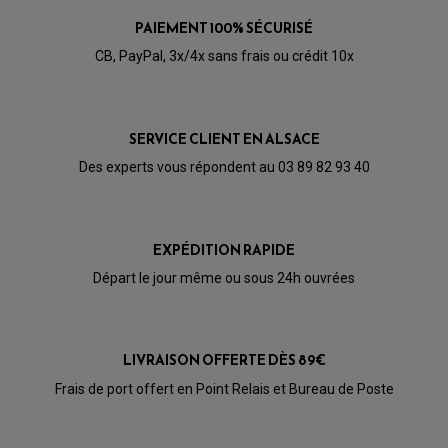
PRODUIT D'ENTRETIEN SCOOTER
BULLE / PARE-BRISE
CÂBLE ACCÉLÉRATEUR
PAIEMENT 100% SÉCURISÉ
CABLE D'EMBRAYAGE
PARTIE CYCLE
KIT RABAISSEMENT MOTO
CB, PayPal, 3x/4x sans frais ou crédit 10x
BULLE / PARE-BRISE
KIT STREET BIKE
LEVIER DE FREIN
LEVIER DE FREIN
RÉTROVISEUR TYPE ORIGINE
LEVIER D'EMBRAYAGE
OPTIQUE TYPE ORIGINE
PÉDALE DE FREIN
SERVICE CLIENT EN ALSACE
PIÈCE MOTEUR
REPOSE PIED TYPE ORIGINE
RETROVISEUR MOTO TYPE ORIGINE
GALET DE VARIATEUR
Des experts vous répondent au 03 89 82 93 40
SÉLECTEUR DE VITESSE
COURROIE
VARIATEUR SCOOTER
POMPE A ESSENCE
EXPÉDITION RAPIDE
Départ le jour même ou sous 24h ouvrées
LIVRAISON OFFERTE DÈS 89€
Frais de port offert en Point Relais et Bureau de Poste