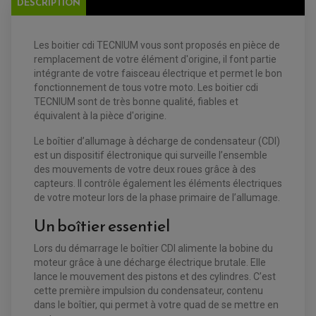
DESCRIPTION
ATELIER, PADDOCK, STAND
ANTIPARASITE NGK
BOUGIE NGK
FILTRE A AIR
Les boitier cdi TECNIUM vous sont proposés en pièce de
FILTRE A HUILE
remplacement de votre élément d'origine, il font partie
FILTRE ET ACCESSOIRE ESSENCE
OUTILLAGE
intégrante de votre faisceau électrique et permet le bon
PRODUIT D'ENTRETIEN
fonctionnement de tous votre moto. Les boitier cdi
TECNIUM sont de très bonne qualité, fiables et
équivalent à la pièce d'origine.
Le boîtier d’allumage à décharge de condensateur (CDI)
est un dispositif électronique qui surveille l’ensemble
des mouvements de votre deux roues grâce à des
capteurs. Il contrôle également les éléments électriques
de votre moteur lors de la phase primaire de l’allumage.
Un boîtier essentiel
EQUIPEMENT ELECTRIQUE QUAD / SSV
ACCESSOIRES ELECTRIQUE QUAD / SSV
BOITIER CDI QUAD ET SSV
Lors du démarrage le boîtier CDI alimente la bobine du
CHARGEUR DE BATTERIE QUAD / SSV
moteur grâce à une décharge électrique brutale. Elle
COMPTEUR QUAD / SSV
lance le mouvement des pistons et des cylindres. C’est
CONTACTEUR A CLÉ QUAD
DÉMARREUR
cette première impulsion du condensateur, contenu
ECLAIRAGE LED / HALOGÈNE
dans le boîtier, qui permet à votre quad de se mettre en
STATOR ET REDRESSEUR / REGULATEUR