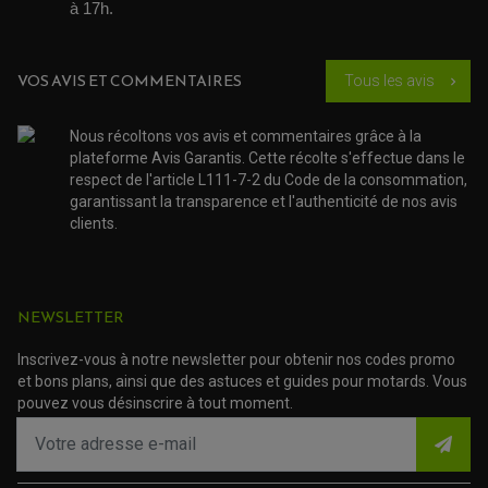
DEMI COCOTTE
à 17h. 
QUAD
PNEUMATIQUE
ACCESSOIRE ATELIER QUAD
SUSPENSION
CHAMBRE A AIR
OUTILLAGE QUAD
NOS MARQUES
JOINT SPY
VOS AVIS ET COMMENTAIRES
Tous les avis
chevron_right
FOURCHE ET AMORTISSEUR
ACCESSOIRE SCOOTER APRILIA
PROTECTION MOTO
ACCESSOIRE SCOOTER BMW
COUVRE CARTER ET SLIDER
Nous récoltons vos avis et commentaires grâce à la
ACCESSOIRE SCOOTER GILERA
PATINS DE PROTECTION TOP BLOCK
PATIN DE RECHANGE TOP BLOCK
plateforme Avis Garantis. Cette récolte s'effectue dans le
ACCESSOIRE SCOOTER HONDA
PROTECTION RADIATEUR
respect de l'article L111-7-2 du Code de la consommation,
ACCESSOIRE SCOOTER KYMCO
PROTECTION FOURCHE ET BRAS OSCILLANT
garantissant la transparence et l'authenticité de nos avis
PROTECTION SILENCIEUX
ACCESSOIRE SCOOTER MBK
PROTECTION LEVIER
clients.
ACCESSOIRE SCOOTER PEUGEOT
TAMPONS ALLOY ULTIMA
ACCESSOIRE SCOOTER PIAGGIO
ACCESSOIRE SCOOTER SUZUKI
ROULEMENT MOTO
ACCESSOIRE SCOOTER VESPA
ROULEMENT DE ROUE
NEWSLETTER
ACCESSOIRE SCOOTER YAMAHA
ROULEMENT DE DIRECTION
Inscrivez-vous à notre newsletter pour obtenir nos codes promo
TRANSMISSION
et bons plans, ainsi que des astuces et guides pour motards. Vous
AMORTISSEUR DE COUPLE
pouvez vous désinscrire à tout moment.
EMBRAYAGE MOTO
KIT CHAÎNE MOTO