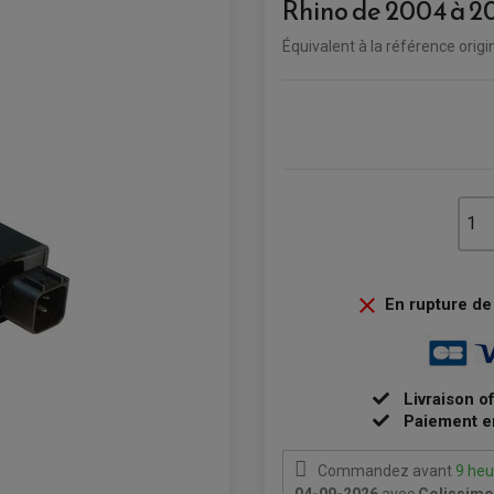
Rhino de 2004 à 2
Équivalent
à
la référence orig

En rupture de 
Livraison o
Paiement e
Commandez avant
9 heu