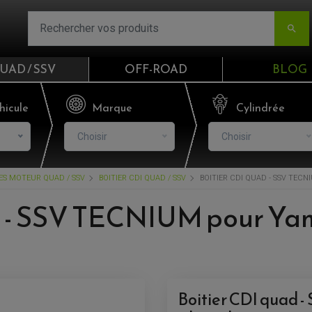

UAD / SSV
OFF-ROAD
BLOG
Email
hicule
Marque
Cylindrée
Choisir
Choisir
Mot de passe
CES MOTEUR QUAD / SSV
BOITIER CDI QUAD / SSV
BOITIER CDI QUAD - SSV TECN
Mot de p
d - SSV TECNIUM pour Ya
CO
S'I
Boitier CDI quad