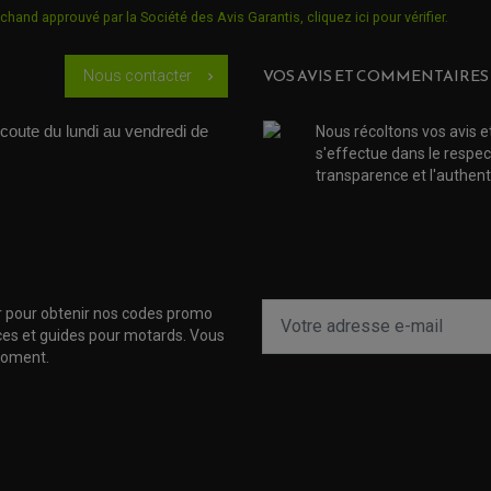
chand approuvé par la Société des Avis Garantis,
cliquez ici pour vérifier
.
VOS AVIS ET COMMENTAIRES
Nous contacter
chevron_right
coute du lundi au vendredi de 
Nous récoltons vos avis e
s'effectue dans le respec
transparence et l'authenti
r pour obtenir nos codes promo
uces et guides pour motards. Vous
moment.