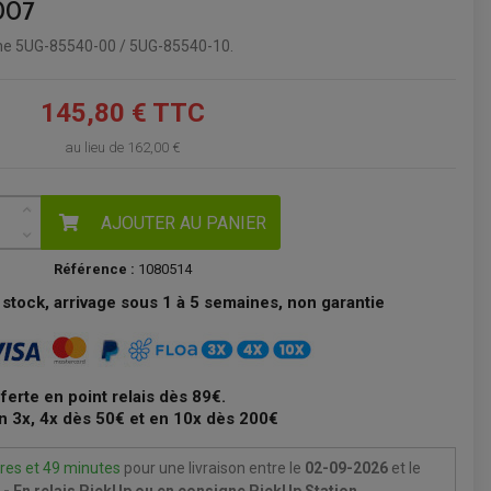
007
VOIR LE PANIER
ine 5UG-85540-00 / 5UG-85540-10.
145,80 € TTC
au lieu de
162,00 €
AJOUTER AU PANIER
Référence :
1080514
stock, arrivage sous 1 à 5 semaines, non garantie
fferte en point relais dès 89€.
n 3x, 4x dès 50€ et en 10x dès 200€
res et 49 minutes
pour une livraison
entre le
02-09-2026
et le