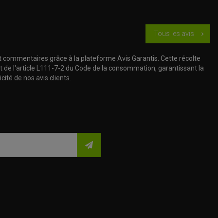
Tous les avis
chevron_right
t commentaires grâce à la plateforme Avis Garantis. Cette récolte
t de l'article L111-7-2 du Code de la consommation, garantissant la
cité de nos avis clients.