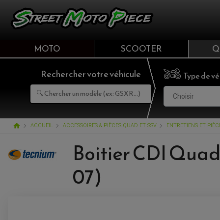
MOTO
SCOOTER
Q
Rechercher votre véhicule
Type de vé
Choisir
home
ACCUEIL
ACCESSOIRES & PIÈCES QUAD ET SSV
ENTRETIENS ET PIÈ
Boitier CDI Qua
07)