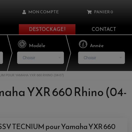
MON COMPTE
PANIER
0
DESTOCKAGE !
CONTACT
Il n'y a aucun produit dans votre panier
Modèle
Année
Choisir
Choisir
IUM POUR YAMAHA YXR 660 RHINO (04-07)
asse oublié ?
maha YXR 660 Rhino (04-
NNEXION
NSCRIRE
 - SSV TECNIUM pour Yamaha YXR 660