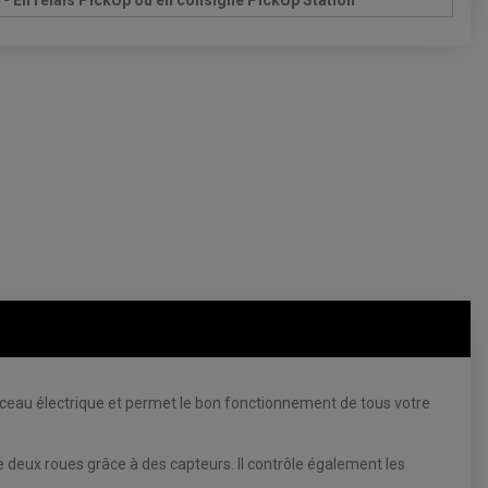
- En relais PickUp ou en consigne PickUp Station
isceau électrique et permet le bon fonctionnement de tous votre
 deux roues grâce à des capteurs. Il contrôle également les