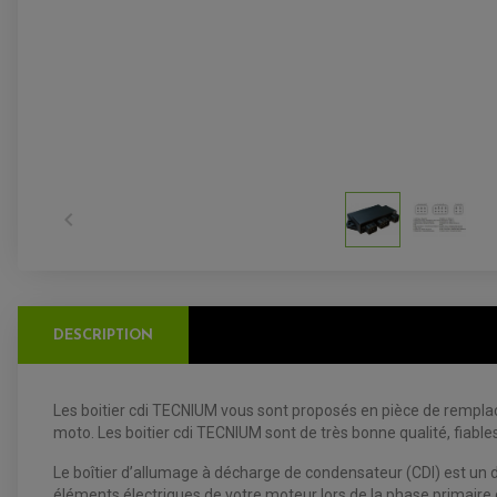

DESCRIPTION
Les boitier cdi TECNIUM vous sont proposés en pièce de remplace
moto. Les boitier cdi TECNIUM sont de très bonne qualité, fiables 
Le boîtier d’allumage à décharge de condensateur (CDI) est un d
éléments électriques de votre moteur lors de la phase primaire 