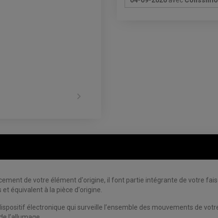
04-09-2026
avec
Colissimo 

ment de votre élément d'origine, il font partie intégrante de votre fa
et équivalent à la pièce d'origine.
ispositif électronique qui surveille l’ensemble des mouvements de votre
de l’allumage.