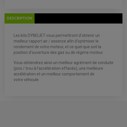
DESCRIPTION
EQUIPEMENT ELECTRIQUE QUAD / SSV
ACCESSOIRES ELECTRIQUE QUAD / SSV
Les kits DYNOJET
vous
permettront
d'
obtenir un
BOITIER CDI QUAD ET SSV
CHARGEUR DE BATTERIE QUAD / SSV
meilleur rapport air / essence afin d'optimiser le
COMPTEUR QUAD / SSV
rendement de votre moteur, et ce quel que soit la
CONTACTEUR A CLÉ QUAD
position d'ouverture des gaz ou de régime moteur.
DÉMARREUR
ECLAIRAGE LED / HALOGÈNE
STATOR ET REDRESSEUR / REGULATEUR
Vous obtiendrez ainsi un meilleur agrément de conduite
VENTILATEUR DE RADIATEUR
(pics / trou à l'accélération effacés), une meilleure
accélération et un meilleur comportement de
EQUIPEMENT FREINAGE QUAD / SSV
votre véhicule.
PNEUMATIQUE
DISQUE DE FREIN QUAD / SSV
KIT DURITE DE FREIN QUAD
MOUSSE
KIT REPARATION MAÎTRE CYLINDRE QUAD / SSV
CHAMBRE À AIR
PLAQUETTES DE FREIN QUAD / SSV
EQUIPEMENT FREINAGE MOTO CROSS ET
HUILE ET PRODUIT D'ENTRETIEN QUAD
FREINAGE
ENDURO
HUILE POUR QUAD
ACCESSOIRE + VISSERIE FREINAGE
ACCESSOIRES FREINAGE
PRODUIT D'ENTRETIEN QUAD
DISQUE DE FREIN
DISQUE DE FREIN AVANT
PLAQUETTE DE FREIN
DISQUE DE FREIN ARRIÈRE