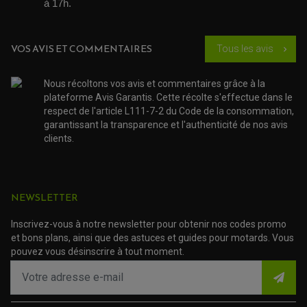
à 17h. 
JOINT COUVRE CULASSE
KIT RÉPARATION POMPE A EAU
PÉDALE DE FREIN
KIT RÉPARATION DEMARREUR
SÉLECTEUR DE VITESSE
KIT RÉPARATION CARBU.
CÂBLE ACCÉLÉRATEUR
KIT RÉPARATION ROBINET
PLASTIQUE QUAD / SSV
CÂBLE D'EMBRAYAGE
VOS AVIS ET COMMENTAIRES
MEMBRANE / BOISSEAU
Tous les avis
chevron_right
KICK DE DÉMARRAGE
PROTÈGE-MAINS
RADIATEUR MOTO
REPOSE PIEDS
POMPE A ESSENCE
POIGNÉE
PIPE D'ADMISSION
GUIDON CROSS ET ENDURO
Nous récoltons vos avis et commentaires grâce à la
OUTILLAGE ET ACCESSOIRES ATELIER
DEMI COCOTTE
plateforme Avis Garantis. Cette récolte s'effectue dans le
QUAD
PNEUMATIQUE
respect de l'article L111-7-2 du Code de la consommation,
ACCESSOIRE ATELIER QUAD
SUSPENSION
CHAMBRE A AIR
garantissant la transparence et l'authenticité de nos avis
OUTILLAGE QUAD
NOS MARQUES
JOINT SPY
clients.
FOURCHE ET AMORTISSEUR
ACCESSOIRE SCOOTER APRILIA
PROTECTION MOTO
ACCESSOIRE SCOOTER BMW
COUVRE CARTER ET SLIDER
ACCESSOIRE SCOOTER GILERA
PATINS DE PROTECTION TOP BLOCK
PATIN DE RECHANGE TOP BLOCK
ACCESSOIRE SCOOTER HONDA
NEWSLETTER
PROTECTION RADIATEUR
ACCESSOIRE SCOOTER KYMCO
PROTECTION FOURCHE ET BRAS OSCILLANT
PROTECTION SILENCIEUX
ACCESSOIRE SCOOTER MBK
Inscrivez-vous à notre newsletter pour obtenir nos codes promo
PROTECTION LEVIER
ACCESSOIRE SCOOTER PEUGEOT
et bons plans, ainsi que des astuces et guides pour motards. Vous
TAMPONS ALLOY ULTIMA
ACCESSOIRE SCOOTER PIAGGIO
pouvez vous désinscrire à tout moment.
ACCESSOIRE SCOOTER SUZUKI
ROULEMENT MOTO
ACCESSOIRE SCOOTER VESPA
ROULEMENT DE ROUE
ACCESSOIRE SCOOTER YAMAHA
ROULEMENT DE DIRECTION