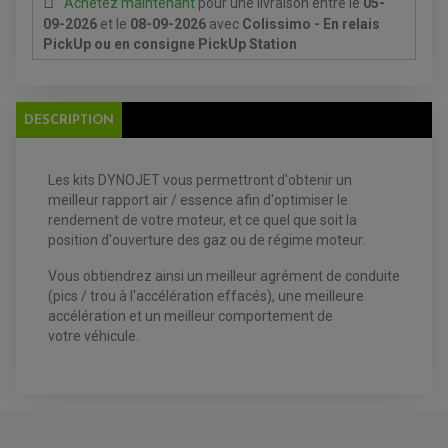
Achetez maintenant
pour une livraison
entre le
05-
09-2026
et le
08-09-2026
avec
Colissimo - En relais
PickUp ou en consigne PickUp Station
EQUIPEMENT ELECTRIQUE QUAD / SSV
DESCRIPTION
ACCESSOIRES ELECTRIQUE QUAD / SSV
BOITIER CDI QUAD ET SSV
CHARGEUR DE BATTERIE QUAD / SSV
Les kits DYNOJET
vous
permettront
d'
obtenir un
COMPTEUR QUAD / SSV
CONTACTEUR A CLÉ QUAD
meilleur rapport air / essence afin d'optimiser le
DÉMARREUR
rendement de votre moteur, et ce quel que soit la
ECLAIRAGE LED / HALOGÈNE
position d'ouverture des gaz ou de régime moteur.
STATOR ET REDRESSEUR / REGULATEUR
VENTILATEUR DE RADIATEUR
Vous obtiendrez ainsi un meilleur agrément de conduite
(pics / trou à l'accélération effacés), une meilleure
EQUIPEMENT FREINAGE QUAD / SSV
accélération et un meilleur comportement de
PNEUMATIQUE
DISQUE DE FREIN QUAD / SSV
votre véhicule.
KIT DURITE DE FREIN QUAD
MOUSSE
KIT REPARATION MAÎTRE CYLINDRE QUAD / SSV
CHAMBRE À AIR
PLAQUETTES DE FREIN QUAD / SSV
EQUIPEMENT FREINAGE MOTO CROSS ET
HUILE ET PRODUIT D'ENTRETIEN QUAD
FREINAGE
ENDURO
HUILE POUR QUAD
ACCESSOIRE + VISSERIE FREINAGE
ACCESSOIRES FREINAGE