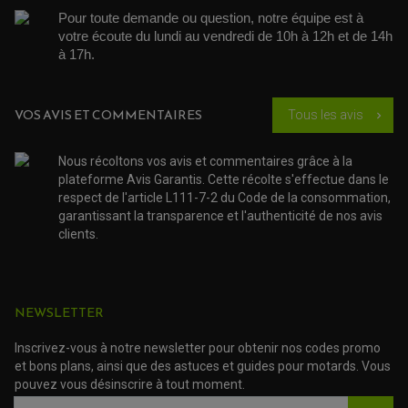
PARTIE CYCLE
COUVERCLE + PLATEAU PRESSION
EMBRAYAGE QUAD
DÉMARREUR MOTO
Pour toute demande ou question, notre équipe est à 
EQUIPEMENT ADMISSION / CARBURATEUR
LEVIER DE FREIN
DURITE RADIATEUR
KIT AMÉLIORATION EMBRAYAGE
LEVIER D'EMBRAYAGE
votre écoute du lundi au vendredi de 10h à 12h et de 14h 
JOINT COUVRE CULASSE
KIT RÉPARATION POMPE A EAU
PÉDALE DE FREIN
à 17h. 
KIT RÉPARATION DEMARREUR
SÉLECTEUR DE VITESSE
KIT RÉPARATION CARBU.
CÂBLE ACCÉLÉRATEUR
KIT RÉPARATION ROBINET
PLASTIQUE QUAD / SSV
CÂBLE D'EMBRAYAGE
MEMBRANE / BOISSEAU
KICK DE DÉMARRAGE
PROTÈGE-MAINS
RADIATEUR MOTO
VOS AVIS ET COMMENTAIRES
Tous les avis
chevron_right
REPOSE PIEDS
POMPE A ESSENCE
POIGNÉE
PIPE D'ADMISSION
GUIDON CROSS ET ENDURO
OUTILLAGE ET ACCESSOIRES ATELIER
DEMI COCOTTE
Nous récoltons vos avis et commentaires grâce à la
QUAD
plateforme Avis Garantis. Cette récolte s'effectue dans le
PNEUMATIQUE
ACCESSOIRE ATELIER QUAD
respect de l'article L111-7-2 du Code de la consommation,
SUSPENSION
CHAMBRE A AIR
OUTILLAGE QUAD
NOS MARQUES
garantissant la transparence et l'authenticité de nos avis
JOINT SPY
FOURCHE ET AMORTISSEUR
clients.
ACCESSOIRE SCOOTER APRILIA
PROTECTION MOTO
ACCESSOIRE SCOOTER BMW
COUVRE CARTER ET SLIDER
ACCESSOIRE SCOOTER GILERA
PATINS DE PROTECTION TOP BLOCK
PATIN DE RECHANGE TOP BLOCK
ACCESSOIRE SCOOTER HONDA
PROTECTION RADIATEUR
NEWSLETTER
ACCESSOIRE SCOOTER KYMCO
PROTECTION FOURCHE ET BRAS OSCILLANT
PROTECTION SILENCIEUX
ACCESSOIRE SCOOTER MBK
PROTECTION LEVIER
Inscrivez-vous à notre newsletter pour obtenir nos codes promo
ACCESSOIRE SCOOTER PEUGEOT
TAMPONS ALLOY ULTIMA
et bons plans, ainsi que des astuces et guides pour motards. Vous
ACCESSOIRE SCOOTER PIAGGIO
pouvez vous désinscrire à tout moment.
ACCESSOIRE SCOOTER SUZUKI
ROULEMENT MOTO