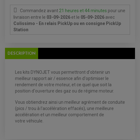
PRODUIT D'ENTRETIEN
Commandez avant
21 heures et 44 minutes
pour une
livraison
entre le
03-09-2026
et le
05-09-2026
avec
Colissimo - En relais PickUp ou en consigne PickUp
Station
EQUIPEMENT ELECTRIQUE QUAD / SSV
ACCESSOIRES ELECTRIQUE QUAD / SSV
DESCRIPTION
BOITIER CDI QUAD ET SSV
CHARGEUR DE BATTERIE QUAD / SSV
COMPTEUR QUAD / SSV
CONTACTEUR A CLÉ QUAD
Les kits DYNOJET
vous
permettront
d'
obtenir un
DÉMARREUR
meilleur rapport air / essence afin d'optimiser le
ECLAIRAGE LED / HALOGÈNE
STATOR ET REDRESSEUR / REGULATEUR
rendement de votre moteur, et ce quel que soit la
VENTILATEUR DE RADIATEUR
position d'ouverture des gaz ou de régime moteur.
Vous obtiendrez ainsi un meilleur agrément de conduite
EQUIPEMENT FREINAGE QUAD / SSV
PNEUMATIQUE
(pics / trou à l'accélération effacés), une meilleure
DISQUE DE FREIN QUAD / SSV
KIT DURITE DE FREIN QUAD
MOUSSE
accélération et un meilleur comportement de
KIT REPARATION MAÎTRE CYLINDRE QUAD / SSV
CHAMBRE À AIR
votre véhicule.
PLAQUETTES DE FREIN QUAD / SSV
EQUIPEMENT FREINAGE MOTO CROSS ET
HUILE ET PRODUIT D'ENTRETIEN QUAD
FREINAGE