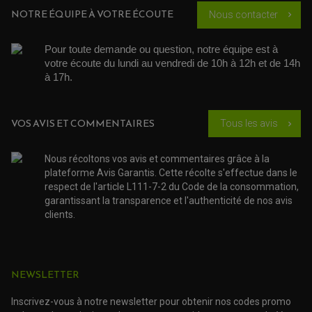
BOUCHON D'HUILE
ARBRE A CAMES QAUD
NOTRE ÉQUIPE À VOTRE ÉCOUTE
Nous contacter
chevron_right
COURROIE DE DISTRIBUTION
COURROIE DE TRANSMISSION
PARTIE CYCLE
COUVERCLE + PLATEAU PRESSION
EMBRAYAGE QUAD
DÉMARREUR MOTO
EQUIPEMENT ADMISSION / CARBURATEUR
LEVIER DE FREIN
DURITE RADIATEUR
Pour toute demande ou question, notre équipe est à 
KIT AMÉLIORATION EMBRAYAGE
LEVIER D'EMBRAYAGE
JOINT COUVRE CULASSE
KIT RÉPARATION POMPE A EAU
PÉDALE DE FREIN
votre écoute du lundi au vendredi de 10h à 12h et de 14h 
KIT RÉPARATION DEMARREUR
SÉLECTEUR DE VITESSE
à 17h. 
KIT RÉPARATION CARBU.
CÂBLE ACCÉLÉRATEUR
KIT RÉPARATION ROBINET
PLASTIQUE QUAD / SSV
CÂBLE D'EMBRAYAGE
MEMBRANE / BOISSEAU
KICK DE DÉMARRAGE
PROTÈGE-MAINS
RADIATEUR MOTO
REPOSE PIEDS
POMPE A ESSENCE
VOS AVIS ET COMMENTAIRES
Tous les avis
POIGNÉE
chevron_right
PIPE D'ADMISSION
GUIDON CROSS ET ENDURO
OUTILLAGE ET ACCESSOIRES ATELIER
DEMI COCOTTE
QUAD
Nous récoltons vos avis et commentaires grâce à la
PNEUMATIQUE
ACCESSOIRE ATELIER QUAD
plateforme Avis Garantis. Cette récolte s'effectue dans le
SUSPENSION
CHAMBRE A AIR
OUTILLAGE QUAD
respect de l'article L111-7-2 du Code de la consommation,
NOS MARQUES
JOINT SPY
garantissant la transparence et l'authenticité de nos avis
FOURCHE ET AMORTISSEUR
ACCESSOIRE SCOOTER APRILIA
PROTECTION MOTO
clients.
ACCESSOIRE SCOOTER BMW
COUVRE CARTER ET SLIDER
ACCESSOIRE SCOOTER GILERA
PATINS DE PROTECTION TOP BLOCK
PATIN DE RECHANGE TOP BLOCK
ACCESSOIRE SCOOTER HONDA
PROTECTION RADIATEUR
ACCESSOIRE SCOOTER KYMCO
PROTECTION FOURCHE ET BRAS OSCILLANT
NEWSLETTER
PROTECTION SILENCIEUX
ACCESSOIRE SCOOTER MBK
PROTECTION LEVIER
ACCESSOIRE SCOOTER PEUGEOT
TAMPONS ALLOY ULTIMA
Inscrivez-vous à notre newsletter pour obtenir nos codes promo
ACCESSOIRE SCOOTER PIAGGIO