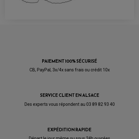
PAIEMENT 100% SÉCURISÉ
CB, PayPal, 3x/4x sans frais ou crédit 10x
SERVICE CLIENT EN ALSACE
Des experts vous répondent au 03 89 82 93 40
PARTIE CYCLE QUAD
AMORTISSEURS QUAD / SSV
BIELLETTES DE DIRECTION
CÂBLE ACCÉLÉRATEUR / EMBRAYAGE / STARTER
COLONNE DE DIRECTION QUAD
EXPÉDITION RAPIDE
KIT RECONDITIONNEMENT TRIANGLE
LEVIER DE FREIN ET D'EMBRAYAGE
Départ le jour même ou sous 24h ouvrées