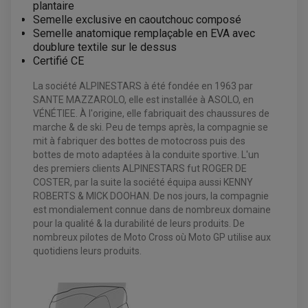
CHARGEUR DE BATTERIE QUAD / SSV
plantaire
COMPTEUR QUAD / SSV
Semelle exclusive en caoutchouc composé
CONTACTEUR A CLÉ QUAD
Semelle anatomique remplaçable en EVA avec
DÉMARREUR
ECLAIRAGE LED / HALOGÈNE
doublure textile sur le dessus
STATOR ET REDRESSEUR / REGULATEUR
Certifié CE
VENTILATEUR DE RADIATEUR
La société ALPINESTARS à été fondée en 1963 par
EQUIPEMENT FREINAGE QUAD / SSV
SANTE MAZZAROLO, elle est installée à ASOLO, en
PNEUMATIQUE
DISQUE DE FREIN QUAD / SSV
VÉNÉTIEE. À l'origine, elle fabriquait des chaussures de
KIT DURITE DE FREIN QUAD
MOUSSE
marche & de ski. Peu de temps après, la compagnie se
KIT REPARATION MAÎTRE CYLINDRE QUAD / SSV
CHAMBRE À AIR
PLAQUETTES DE FREIN QUAD / SSV
mit à fabriquer des bottes de motocross puis des
bottes de moto adaptées à la conduite sportive. L'un
EQUIPEMENT FREINAGE MOTO CROSS ET
des premiers clients ALPINESTARS fut ROGER DE
HUILE ET PRODUIT D'ENTRETIEN QUAD
FREINAGE
ENDURO
COSTER, par la suite la société équipa aussi KENNY
HUILE POUR QUAD
ACCESSOIRE + VISSERIE FREINAGE
ACCESSOIRES FREINAGE
PRODUIT D'ENTRETIEN QUAD
ROBERTS & MICK DOOHAN. De nos jours, la compagnie
DISQUE DE FREIN
DISQUE DE FREIN AVANT
est mondialement connue dans de nombreux domaine
PLAQUETTE DE FREIN
DISQUE DE FREIN ARRIÈRE
KIT DURITE DE FREIN
PLAQUETTE DE FREIN
pour la qualité & la durabilité de leurs produits. De
JANTES / ACCESSOIRES QUAD ET SSV
KIT DURITE D'EMBRAYAGE MOTO
KIT RÉPARATION PÉDALE DE FREIN
nombreux pilotes de Moto Cross où Moto GP utilise aux
KIT RÉPARATION ÉTRIER DE FREIN
CHAÎNE A NEIGE QUAD-SSV
KIT RÉPARATION MAÎTRE CYLINDRE
quotidiens leurs produits.
KIT RÉPARATION MAÎTRE CYLINDRE
CHAÎNES A NEIGE
KIT RÉPARATION ÉTRIER DE FREIN
PRODUIT ENTRETIEN
MAÎTRE CYLINDRE
CHAMBRE A AIR QUAD ET SSV
FILTRE A AIR
CLOUS / CRAMPON VISSABLE
FILTRE A HUILE
ÉLARGISSEURES DE VOIES QUAD
ROULEMENT MOTO CROSS ET ENDURO
BOUGIE SCOOTER
HUILE ET PRODUIT D'ENTRETIEN
JANTES QUAD ET SSV
ROULEMENT DE ROUE AVANT
PRODUIT D'ENTRETIEN
HUILE MOTEUR
ROULEMENT DE ROUE ARRIÈRE