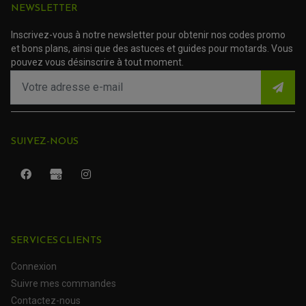
NEWSLETTER
Inscrivez-vous à notre newsletter pour obtenir nos codes promo
et bons plans, ainsi que des astuces et guides pour motards. Vous
pouvez vous désinscrire à tout moment.
SUIVEZ-NOUS
ROULEMENT QUAD / SSV
JOINT DE TIGE D'AMORTISSEUR
KIT ROULEMENT D'AMORTISSEUR
KIT ROULEMENT DE BRAS OSCILLANT
KIT ROULEMENT DE BIELLETTES D'AMORTISSEUR
PLASTIQUES MOTO CROSS ET ENDURO
KIT RÉPARATION ENTRETOISE D'AMORTISSEUR
SERVICES CLIENTS
PLASTIQUES GASGAS
KIT ROULEMENT & JOINT DE DIFFÉRENTIEL
PLASTIQUES HONDA
ROULEMENT DE COLONNE DE DIRECTION
PLASTIQUES HUSQVARNA
Connexion
ROULEMENTS DE ROUES
PLASTIQUES KAWASAKI
Suivre mes commandes
PLASTIQUES KTM
PLASTIQUES SUZUKI
PROTECTION QUAD / SSV
Contactez-nous
PLASTIQUES YAMAHA