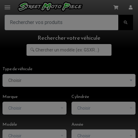

Rechercher votre véhicule
Type de véhicule
Choisir
Marque
Cylindrée
Choisir
Choisir
ACCESSOIRES MOTO
Modèle
Année
COMMANDE RECULE
CLIGNOTANT ADAPTABLE, UNIVERSEL
Choisir
Choisir