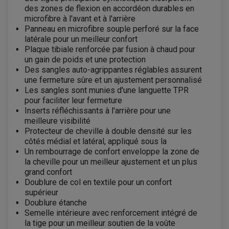
des zones de flexion en accordéon durables en
microfibre à l'avant et à l'arrière
Panneau en microfibre souple perforé sur la face
latérale pour un meilleur confort
Plaque tibiale renforcée par fusion à chaud pour
un gain de poids et une protection
Des sangles auto-agrippantes réglables assurent
une fermeture sûre et un ajustement personnalisé
Les sangles sont munies d'une languette TPR
pour faciliter leur fermeture
Inserts réfléchissants à l'arrière pour une
meilleure visibilité
Protecteur de cheville à double densité sur les
côtés médial et latéral, appliqué sous la
Un rembourrage de confort enveloppe la zone de
la cheville pour un meilleur ajustement et un plus
grand confort
Doublure de col en textile pour un confort
supérieur
Doublure étanche
EQUIPEMENT ELECTRIQUE QUAD / SSV
Semelle intérieure avec renforcement intégré de
ACCESSOIRES ELECTRIQUE QUAD / SSV
la tige pour un meilleur soutien de la voûte
BOITIER CDI QUAD ET SSV