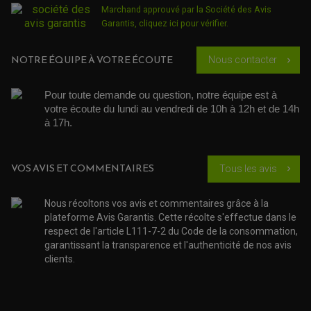
ACCESSOIRE SCOOTER HONDA
PROTECTION RADIATEUR
Marchand approuvé par la Société des Avis
ACCESSOIRE SCOOTER KYMCO
PROTECTION FOURCHE ET BRAS OSCILLANT
Garantis,
cliquez ici pour vérifier
.
PROTECTION SILENCIEUX
ACCESSOIRE SCOOTER MBK
PROTECTION LEVIER
ACCESSOIRE SCOOTER PEUGEOT
TAMPONS ALLOY ULTIMA
ACCESSOIRE SCOOTER PIAGGIO
NOTRE ÉQUIPE À VOTRE ÉCOUTE
Nous contacter
chevron_right
ACCESSOIRE SCOOTER SUZUKI
ROULEMENT MOTO
ACCESSOIRE SCOOTER VESPA
ROULEMENT DE ROUE
Pour toute demande ou question, notre équipe est à 
ACCESSOIRE SCOOTER YAMAHA
ROULEMENT DE DIRECTION
votre écoute du lundi au vendredi de 10h à 12h et de 14h 
à 17h. 
TRANSMISSION
AMORTISSEUR DE COUPLE
EMBRAYAGE MOTO
VOS AVIS ET COMMENTAIRES
Tous les avis
chevron_right
KIT CHAÎNE MOTO
Nous récoltons vos avis et commentaires grâce à la
plateforme Avis Garantis. Cette récolte s'effectue dans le
respect de l'article L111-7-2 du Code de la consommation,
garantissant la transparence et l'authenticité de nos avis
clients.