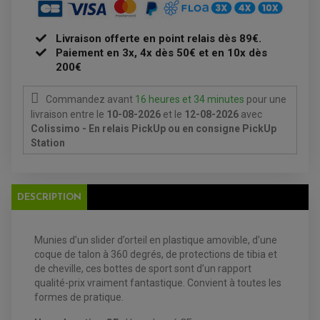
ACCESSOIRE + VISSERIE FREINAGE
REDRESSEUR / REGULATEUR
DISQUE DE FREIN ARRIERE
STATOR
PLAQUETTE DE FREIN AVANT
PLAQUETTE DE FREIN ARRIERE
Livraison offerte en point relais dès 89€.
MAÎTRE CYLINDRE
ENTRETIEN MOTO
Paiement en 3x, 4x dès 50€ et en 10x dès
ATELIER, PADDOCK, STAND
200€
ANTIPARASITE NGK
BOUGIE NGK
FILTRE A AIR
Commandez avant
16 heures et 34 minutes
pour une
FILTRE A HUILE
livraison
entre le
10-08-2026
et le
12-08-2026
avec
FILTRE ET ACCESSOIRE ESSENCE
Colissimo - En relais PickUp ou en consigne PickUp
OUTILLAGE
PRODUIT D'ENTRETIEN
Station
DESCRIPTION
Munies d’un slider d’orteil en plastique amovible, d’une
coque de talon à 360 degrés, de protections de tibia et
de cheville, ces bottes de sport sont d’un rapport
qualité-prix vraiment fantastique. Convient à toutes les
formes de pratique.
EQUIPEMENT ELECTRIQUE QUAD / SSV