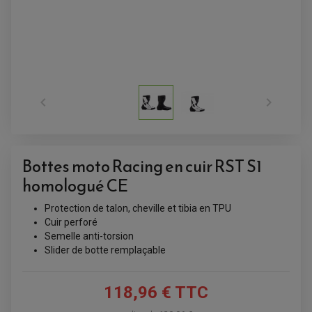


Bottes moto Racing en cuir RST S1
homologué CE
ACCESSOIRES QUAD
ACCESSOIRES ANODISES POUR QUAD
Protection de talon, cheville et tibia en TPU
BOUCHON DE RÉSERVOIR QUAD
Cuir perforé
GUIDON QUAD
Semelle anti-torsion
KIT DÉCO QUAD / SSV
KIT POIGNÉE DE GAZ QUAD
Slider de botte remplaçable
POIGNÉE QUAD
PROTÈGE-MAINS
PONTETS / REHAUSSES DE GUIDON
118,96 € TTC
REPOSE PIED QUAD