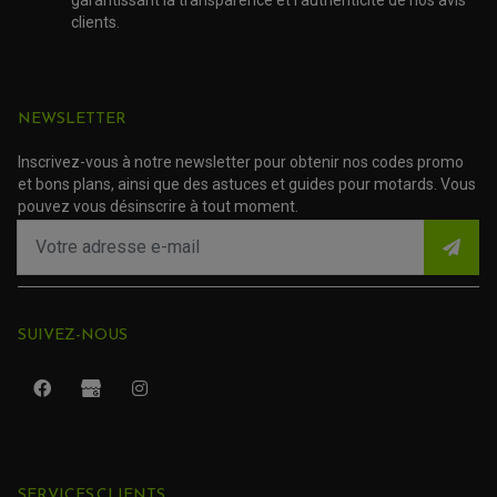
ROULEMENT MOTO
garantissant la transparence et l'authenticité de nos avis
ACCESSOIRE SCOOTER VESPA
clients.
ROULEMENT DE ROUE
ACCESSOIRE SCOOTER YAMAHA
ROULEMENT DE DIRECTION
TRANSMISSION
AMORTISSEUR DE COUPLE
NEWSLETTER
EMBRAYAGE MOTO
KIT CHAÎNE MOTO
Inscrivez-vous à notre newsletter pour obtenir nos codes promo
et bons plans, ainsi que des astuces et guides pour motards. Vous
pouvez vous désinscrire à tout moment.
SUIVEZ-NOUS
ROULEMENT QUAD / SSV
SERVICES CLIENTS