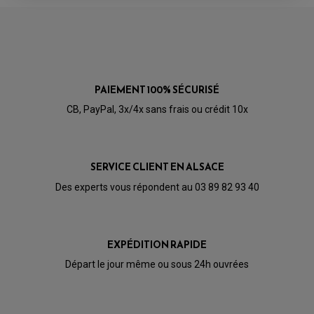
COURROIE
VARIATEUR SCOOTER
POMPE A ESSENCE
PAIEMENT 100% SÉCURISÉ
CB, PayPal, 3x/4x sans frais ou crédit 10x
SERVICE CLIENT EN ALSACE
Des experts vous répondent au 03 89 82 93 40
EXPÉDITION RAPIDE
Départ le jour même ou sous 24h ouvrées
PARTIE CYCLE QUAD