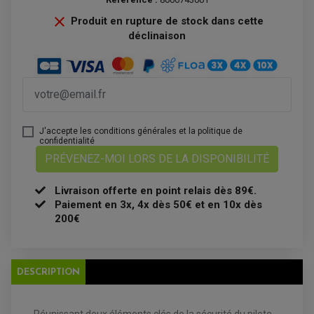
CLIGNOTANT TYPE ORIGINE
POMPE A ESSENCE
PIPE D'ADMISSION
DÉMARREUR
RADIATEUR

Produit en rupture de stock dans cette
ECLAIRAGE MOTO
DURITE RADIATEUR
FEUX ADDITIONNELS
déclinaison
FREINAGE
KIT RECONDITIONNEMENT DEMARREUR
DISQUE DE FREIN AVANT
POMPE A ESSENCE
ACCESSOIRE + VISSERIE FREINAGE
REDRESSEUR / REGULATEUR
DISQUE DE FREIN ARRIERE
STATOR
PLAQUETTE DE FREIN AVANT
PLAQUETTE DE FREIN ARRIERE
MAÎTRE CYLINDRE
ENTRETIEN MOTO
ATELIER, PADDOCK, STAND
J'accepte les conditions générales et la politique de
ANTIPARASITE NGK
confidentialité
BOUGIE NGK
FILTRE A AIR
PRÉVENEZ-MOI LORS DE LA DISPONIBILITÉ
FILTRE A HUILE
FILTRE ET ACCESSOIRE ESSENCE
OUTILLAGE
Livraison offerte en point relais dès 89€.
PRODUIT D'ENTRETIEN
Paiement en 3x, 4x dès 50€ et en 10x dès
200€
DESCRIPTION
Réunissant deux éléments clés de la sécurité du pilote -