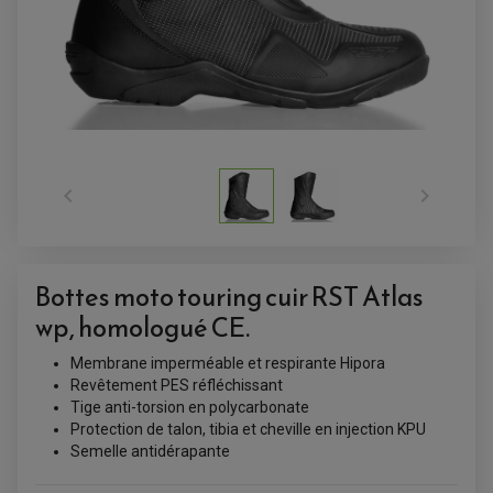


Bottes moto touring cuir RST Atlas
wp, homologué CE.
Membrane imperméable et respirante Hipora
Revêtement PES réfléchissant
ACCESSOIRES QUAD
Tige anti-torsion en polycarbonate
ACCESSOIRES ANODISES POUR QUAD
Protection de talon, tibia et cheville en injection KPU
BOUCHON DE RÉSERVOIR QUAD
GUIDON QUAD
Semelle antidérapante
KIT DÉCO QUAD / SSV
KIT POIGNÉE DE GAZ QUAD