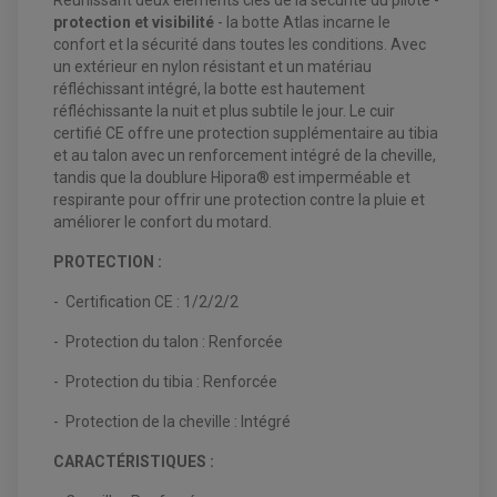
protection et visibilité
- la botte Atlas incarne le
confort et la sécurité dans toutes les conditions. Avec
un extérieur en nylon résistant et un matériau
réfléchissant intégré, la botte est hautement
réfléchissante la nuit et plus subtile le jour. Le cuir
certifié CE offre une protection supplémentaire au tibia
et au talon avec un renforcement intégré de la cheville,
EQUIPEMENT ELECTRIQUE QUAD / SSV
tandis que la doublure Hipora® est imperméable et
ACCESSOIRES ELECTRIQUE QUAD / SSV
BOITIER CDI QUAD ET SSV
respirante pour offrir une protection contre la pluie et
CHARGEUR DE BATTERIE QUAD / SSV
améliorer le confort du motard.
COMPTEUR QUAD / SSV
CONTACTEUR A CLÉ QUAD
PROTECTION :
DÉMARREUR
ECLAIRAGE LED / HALOGÈNE
STATOR ET REDRESSEUR / REGULATEUR
- Certification CE : 1/2/2/2
VENTILATEUR DE RADIATEUR
- Protection du talon : Renforcée
EQUIPEMENT FREINAGE QUAD / SSV
PNEUMATIQUE
- Protection du tibia : Renforcée
DISQUE DE FREIN QUAD / SSV
KIT DURITE DE FREIN QUAD
MOUSSE
KIT REPARATION MAÎTRE CYLINDRE QUAD / SSV
CHAMBRE À AIR
- Protection de la cheville : Intégré
PLAQUETTES DE FREIN QUAD / SSV
CARACTÉRISTIQUES :
EQUIPEMENT FREINAGE MOTO CROSS ET
HUILE ET PRODUIT D'ENTRETIEN QUAD
FREINAGE
ENDURO