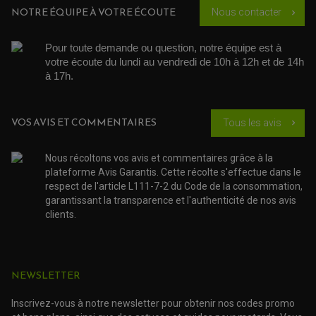
NOS MARQUES
JOINT SPY
NOTRE ÉQUIPE À VOTRE ÉCOUTE
Nous contacter
FOURCHE ET AMORTISSEUR
chevron_right
ACCESSOIRE SCOOTER APRILIA
PROTECTION MOTO
ACCESSOIRE SCOOTER BMW
COUVRE CARTER ET SLIDER
ACCESSOIRE SCOOTER GILERA
PATINS DE PROTECTION TOP BLOCK
Pour toute demande ou question, notre équipe est à 
PATIN DE RECHANGE TOP BLOCK
ACCESSOIRE SCOOTER HONDA
votre écoute du lundi au vendredi de 10h à 12h et de 14h 
PROTECTION RADIATEUR
ACCESSOIRE SCOOTER KYMCO
à 17h. 
PROTECTION FOURCHE ET BRAS OSCILLANT
PROTECTION SILENCIEUX
ACCESSOIRE SCOOTER MBK
PROTECTION LEVIER
ACCESSOIRE SCOOTER PEUGEOT
TAMPONS ALLOY ULTIMA
ACCESSOIRE SCOOTER PIAGGIO
VOS AVIS ET COMMENTAIRES
Tous les avis
chevron_right
ACCESSOIRE SCOOTER SUZUKI
ROULEMENT MOTO
ACCESSOIRE SCOOTER VESPA
ROULEMENT DE ROUE
Nous récoltons vos avis et commentaires grâce à la
ACCESSOIRE SCOOTER YAMAHA
ROULEMENT DE DIRECTION
plateforme Avis Garantis. Cette récolte s'effectue dans le
respect de l'article L111-7-2 du Code de la consommation,
TRANSMISSION
garantissant la transparence et l'authenticité de nos avis
AMORTISSEUR DE COUPLE
clients.
EMBRAYAGE MOTO
KIT CHAÎNE MOTO
NEWSLETTER
Inscrivez-vous à notre newsletter pour obtenir nos codes promo