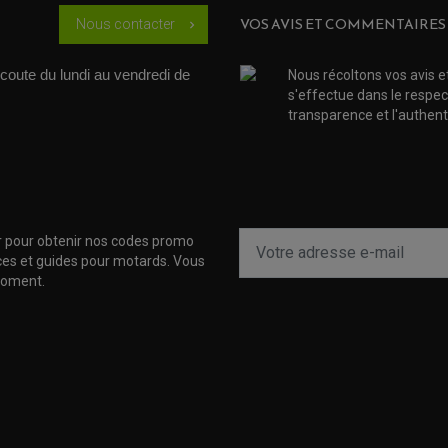
VOS AVIS ET COMMENTAIRES
Nous contacter
chevron_right
coute du lundi au vendredi de 
Nous récoltons vos avis e
s'effectue dans le respec
transparence et l'authenti
r pour obtenir nos codes promo
uces et guides pour motards. Vous
moment.