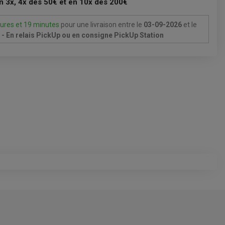
n 3x, 4x dès 50€ et en 10x dès 200€
ures et 19 minutes
pour une livraison
entre le
03-09-2026
et le
- En relais PickUp ou en consigne PickUp Station