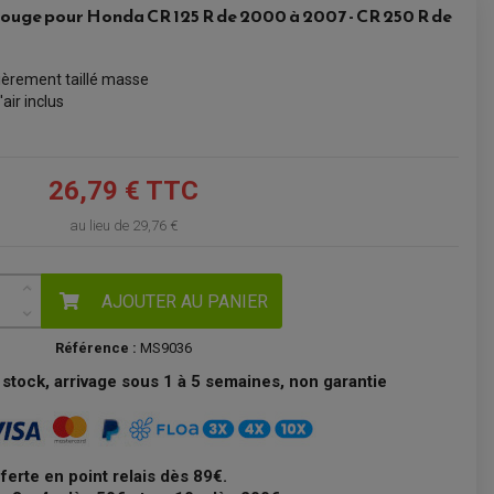
rouge pour Honda CR 125 R de 2000 à 2007 - CR 250 R de
VOIR LE PANIER
ièrement taillé masse
'air inclus
26,79 € TTC
au lieu de
29,76 €
AJOUTER AU PANIER
Référence :
MS9036
stock, arrivage sous 1 à 5 semaines, non garantie
fferte en point relais dès 89€.