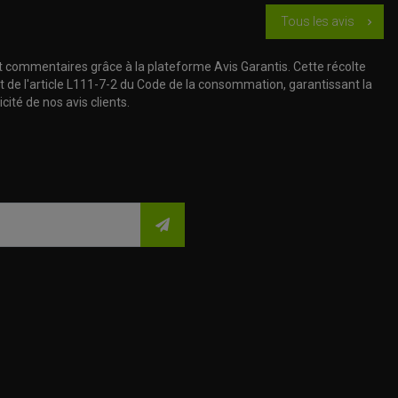
Tous les avis
chevron_right
t commentaires grâce à la plateforme Avis Garantis. Cette récolte
t de l'article L111-7-2 du Code de la consommation, garantissant la
cité de nos avis clients.