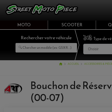
MOTO
SCOOTER
Q
Rechercher votre véhicule
Type de vé
Choisir
home
ACCUEIL
ACCESSOIRES & PIÈ
Bouchon de Réserv
(00-07)