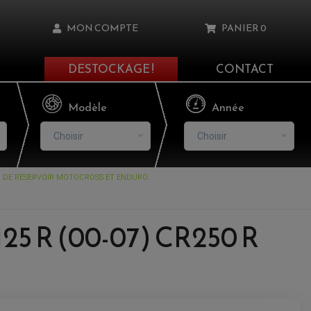
MON COMPTE
PANIER
0
DESTOCKAGE !
CONTACT
Il n'y a aucun produit dans votre panier
Modèle
Année
Choisir
Choisir
 DE RÉSERVOIR MOTOCROSS ET ENDURO
asse oublié ?
NNEXION
25 R (00-07) CR250 R
NSCRIRE