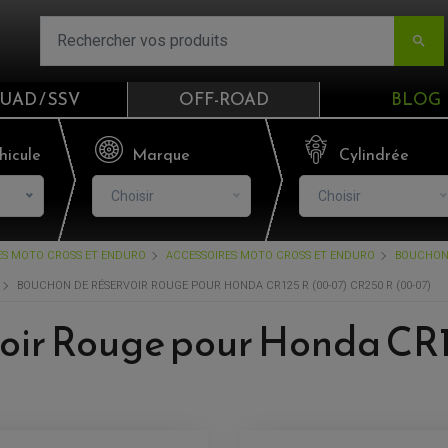

UAD / SSV
OFF-ROAD
BLOG
Email
hicule
Marque
Cylindrée
Choisir
Choisir
Mot de passe
CES MOTO CROSS ET ENDURO
ACCESSOIRES MOTO CROSS ET ENDURO
BOUCHON
Mot de p
BOUCHON DE RÉSERVOIR ROUGE POUR HONDA CR125 R (00-07) CR250 R (00-07)
CO
oir Rouge pour Honda CR1
S'I