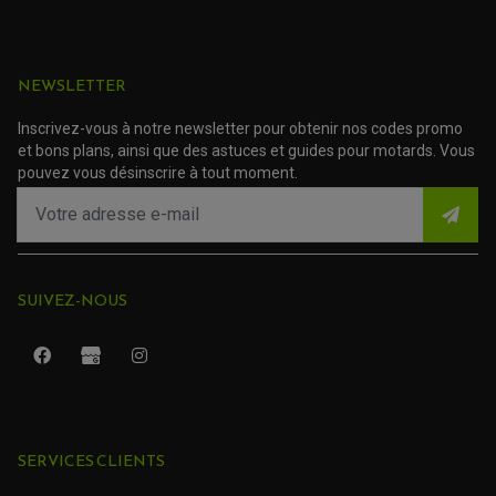
ACCESSOIRE SCOOTER HONDA
PROTECTION RADIATEUR
ACCESSOIRE SCOOTER KYMCO
PROTECTION FOURCHE ET BRAS OSCILLANT
PROTECTION SILENCIEUX
ACCESSOIRE SCOOTER MBK
PROTECTION LEVIER
ACCESSOIRE SCOOTER PEUGEOT
TAMPONS ALLOY ULTIMA
NEWSLETTER
ACCESSOIRE SCOOTER PIAGGIO
(115 avis)
(32 avis)
ACCESSOIRE SCOOTER SUZUKI
ROULEMENT MOTO
Inscrivez-vous à notre newsletter pour obtenir nos codes promo
ACCESSOIRE SCOOTER VESPA
ROULEMENT DE ROUE
et bons plans, ainsi que des astuces et guides pour motards. Vous
ACCESSOIRE SCOOTER YAMAHA
ROULEMENT DE DIRECTION
pouvez vous désinscrire à tout moment.
TRANSMISSION
AMORTISSEUR DE COUPLE
EMBRAYAGE MOTO
KIT CHAÎNE MOTO
SUIVEZ-NOUS
SERVICES CLIENTS