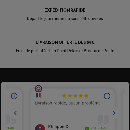
OPTIQUE TYPE ORIGINE
PÉDALE DE FREIN
EXPÉDITION RAPIDE
PIÈCE MOTEUR
REPOSE PIED TYPE ORIGINE
RETROVISEUR MOTO TYPE ORIGINE
GALET DE VARIATEUR
Départ le jour même ou sous 24h ouvrées
SÉLECTEUR DE VITESSE
COURROIE
VARIATEUR SCOOTER
POMPE A ESSENCE
LIVRAISON OFFERTE DÈS 89€
Frais de port offert en Point Relais et Bureau de Poste
PARTIE CYCLE QUAD
AMORTISSEURS QUAD / SSV
BIELLETTES DE DIRECTION
CÂBLE ACCÉLÉRATEUR / EMBRAYAGE / STARTER
COLONNE DE DIRECTION QUAD
KIT RECONDITIONNEMENT TRIANGLE
LEVIER DE FREIN ET D'EMBRAYAGE