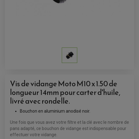
ACCESSOIRES QUAD
ACCESSOIRES ANODISES POUR QUAD
BOUCHON DE RÉSERVOIR QUAD
GUIDON QUAD
KIT DÉCO QUAD / SSV
KIT POIGNÉE DE GAZ QUAD
POIGNÉE QUAD
PROTÈGE-MAINS
PONTETS / REHAUSSES DE GUIDON
Vis de vidange Moto M10 x 1.50 de
REPOSE PIED QUAD
longueur 14mm pour carter d'huile,
BAGAGERIE / TREUIL / ATTELAGE
livré avec rondelle.
ÉQUIPEMENT ÉLECTRIQUE
COFFRE / TOP CASE QUAD
ACCESSOIRES ÉLECTRIQUE ENDURO
TREUIL ET ATTELAGE QUAD-SSV
Bouchon en aluminium anodisé noir.
PLAQUE PHARE
BAGAGERIE
COMPTEUR D'HEURE
BAGAGERIE SOUPLE
Une fois que vous avez votre filtre et la clé avec le nombre de
DÉMARREUR
ÉCHAPPEMENT QUAD
ACCESSOIRE GPS, SMARTPHONE
CONDENSATEUR
pans adapté, ce bouchon de vidange est indispensable pour
ÉCHAPPEMENT QUAD
SELLE CONFORT
BOBINE D'ALLUMAGE
effectuer votre vidange.
SUPPORT TOP CASE
COUPE-CONTACT