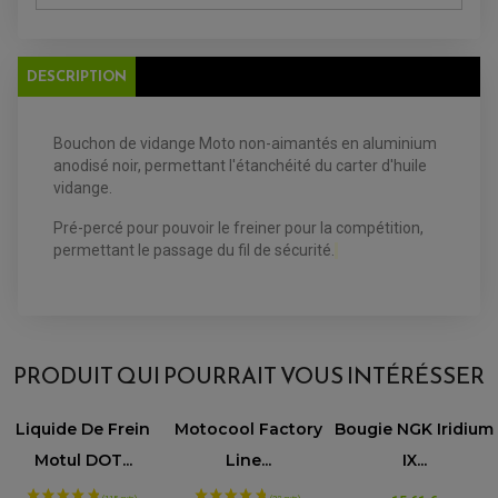
FILTRE A HUILE
FILTRE ET ACCESSOIRE ESSENCE
OUTILLAGE
PRODUIT D'ENTRETIEN
DESCRIPTION
Bouchon de vidange Moto non-aimantés en aluminium
anodisé noir, permettant
l'étanchéité du carter d'huile
vidange.
Pré-percé pour pouvoir le freiner pour la compétition,
EQUIPEMENT ELECTRIQUE QUAD / SSV
permettant le passage du fil de sécurité.
ACCESSOIRES ELECTRIQUE QUAD / SSV
BOITIER CDI QUAD ET SSV
CHARGEUR DE BATTERIE QUAD / SSV
COMPTEUR QUAD / SSV
CONTACTEUR A CLÉ QUAD
DÉMARREUR
ECLAIRAGE LED / HALOGÈNE
PRODUIT QUI POURRAIT VOUS INTÉRÉSSER
STATOR ET REDRESSEUR / REGULATEUR
VENTILATEUR DE RADIATEUR
Liquide De Frein
Motocool Factory
Bougie NGK Iridium
EQUIPEMENT FREINAGE QUAD / SSV
PNEUMATIQUE
Motul DOT...
Line...
IX...
DISQUE DE FREIN QUAD / SSV
KIT DURITE DE FREIN QUAD
MOUSSE
KIT REPARATION MAÎTRE CYLINDRE QUAD / SSV
CHAMBRE À AIR