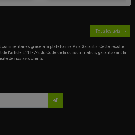
Tous les avis
chevron_right
t commentaires grâce à la plateforme Avis Garantis. Cette récolte
t de l'article L111-7-2 du Code de la consommation, garantissant la
cité de nos avis clients.