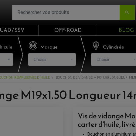

UAD / SSV
OFF-ROAD
BLOG
Email
hicule
Marque
Cylindrée
Choisir
Choisir
Mot de passe
OUCHON REMPLISSAGE D'HUILE
BOUCHON DE VIDANGE M19X1.50 LONGUEUR 14
Mot de p
nge M19x1.50 Longueur 1
CO
Vis de vidange Mo
S'I
carter d'huile, livr
Bouchon en aluminium an