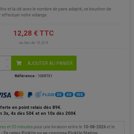
iltre et la clé avec le nombre de pans adapté, ce bouchon de
VOIR LE PANIER
 effectuer votre vidange.
12,28 € TTC
au lieu de
13,20 €
AJOUTER AU PANIER
Référence :
1009731
fferte en point relais dès 89€.
n 3x, 4x dès 50€ et en 10x dès 200€
res et 53 minutes
pour une livraison
entre le
10-08-2026
et le
- En relais PickUp ou en consigne PickUp Station