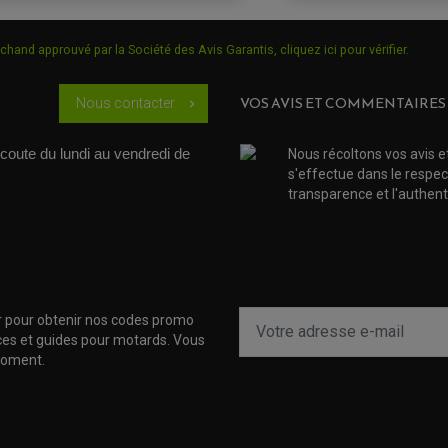
chand approuvé par la Société des Avis Garantis,
cliquez ici pour vérifier
.
VOS AVIS ET COMMENTAIRES
Nous contacter
chevron_right
coute du lundi au vendredi de 
Nous récoltons vos avis e
s'effectue dans le respec
transparence et l'authenti
r pour obtenir nos codes promo
uces et guides pour motards. Vous
moment.